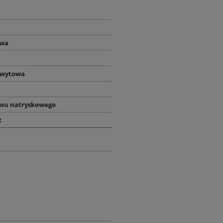
owa
hwytowa
awu natryskowego
R