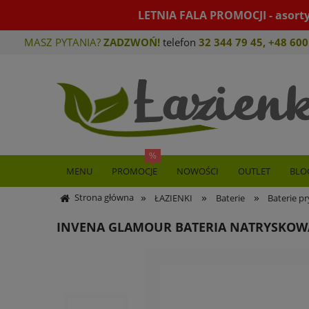
LETNIA FALA PROMOCJI - asort
MASZ PYTANIA?
ZADZWOŃ!
telefon
32 344 79 45
,
+48 600
MENU
PROMOCJE
NOWOŚCI
OUTLET
BLO
»
»
»
Strona główna
ŁAZIENKI
Baterie
Baterie p
INVENA GLAMOUR BATERIA NATRYSKO