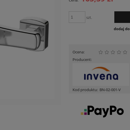
Cena:
Cena nie zawiera ewentua
płatności
szt.
dodaj d
Ocena:
Producent:
Kod produktu:
BN-02-001-V