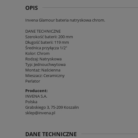
OPIS
Invena Glamour bateria natryskowa chrom.
DANE TECHNICZNE
Szerokość baterii: 200 mm
Długość baterii: 119 mm
Średnica przyłącza 1/2"
Kolor: Chrom
Rodzaj: Natryskowa
Typ: Jednouchwytowa
Montaż: Naścienna
Mieszacz: Ceramiczny
Perlator
Producent:
INVENA S.A.
Polska
Grabskiego 3, 75-209 Koszalin
sklep@invena.pl
DANE TECHNICZNE