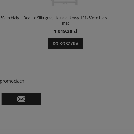
x50cm biały
Deante Silia grzejnik łazienkowy 121x50cm biały
Deante Ora
mat
1 919,20 zł
DO KOSZYKA
 promocjach.