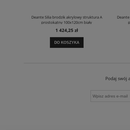
truktura A
Deante Silia brodzik akrylowy struktura A
Deante 
ały
prostokątny 100x120cm biały
p
1 424,25 zł
DO KOSZYKA
Podaj swój 