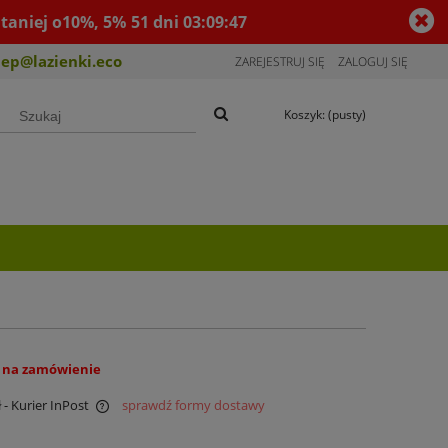
taniej o10%, 5%
51
dni
03
:
09
:
47
lep@lazienki.eco
ZAREJESTRUJ SIĘ
ZALOGUJ SIĘ
Koszyk:
(pusty)
 na zamówienie
ł
- Kurier InPost
sprawdź formy dostawy