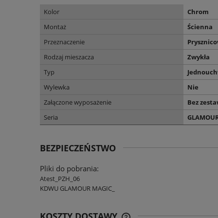
Kolor
Chrom
Montaż
Ścienna
Przeznaczenie
Prysznic
Rodzaj mieszacza
Zwykła
Typ
Jednouc
Wylewka
Nie
Załączone wyposażenie
Bez zest
Seria
GLAMOU
BEZPIECZEŃSTWO
Pliki do pobrania:
Atest_PZH_06
KDWU GLAMOUR MAGIC_
KOSZTY DOSTAWY