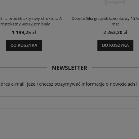
Silia brodzik akrylowy struktura A
Deante Silia grzejnik łazienkowy 157
rostokątny 90x120cm biały
mat
1 199,25 zł
2 263,20 zł
DO KOSZYKA
DO KOSZYKA
NEWSLETTER
adres e-mail, jeżeli chcesz otrzymywać informacje o nowościach i