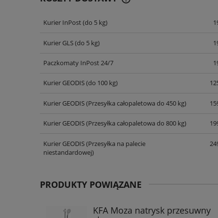
Kurier InPost
(do 5 kg)
1
CENA NIE ZAWIERA EWENT
KOSZTÓW PŁATNOŚCI
Kurier GLS
(do 5 kg)
1
Paczkomaty InPost 24/7
1
Kurier GEODIS
(do 100 kg)
125
Kurier GEODIS
(Przesyłka całopaletowa do 450 kg)
159
Kurier GEODIS
(Przesyłka całopaletowa do 800 kg)
199
Kurier GEODIS
(Przesyłka na palecie
249
niestandardowej)
PRODUKTY POWIĄZANE
KFA Moza natrysk przesuwny