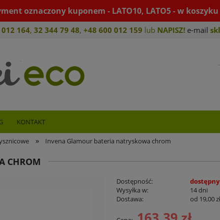
yment oznaczony kuponem - LATO10, LATO5 - w koszyku 
 012 164
,
32 344 79 4
8
,
+4
8 600 012 159
lub
NAPISZ!
e-mail
sk
G
KONTAKT
»
rysznicowe
Invena Glamour bateria natryskowa chrom
WA CHROM
Dostępność:
dostępny
Wysyłka w:
14 dni
Dostawa:
od 19,00 z
163,39 zł