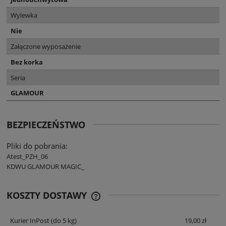
Wylewka
Nie
Załączone wyposażenie
Bez korka
Seria
GLAMOUR
BEZPIECZEŃSTWO
Pliki do pobrania:
Atest_PZH_06
KDWU GLAMOUR MAGIC_
KOSZTY DOSTAWY
CENA NIE ZAWIERA EWENTUALNYCH
KOSZTÓW PŁATNOŚCI
Kurier InPost
(do 5 kg)
19,00 zł