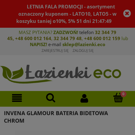
LETNIA FALA PROMOCJI - asortyment
oznaczony kuponem - LATO10, LATO5 - w
koszyku taniej o10%, 5%
51
dni
21
:
47
:
49
MASZ PYTANIA?
ZADZWOŃ!
telefon
32 344 79
45
,
+48 600 012 164
,
32 344 79 4
8
,
+4
8 600 012 159
lub
NAPISZ!
e-mail
sklep@lazienki.eco
ZAREJESTRUJ SIĘ
ZALOGUJ SIĘ
INVENA GLAMOUR BATERIA BIDETOWA
CHROM