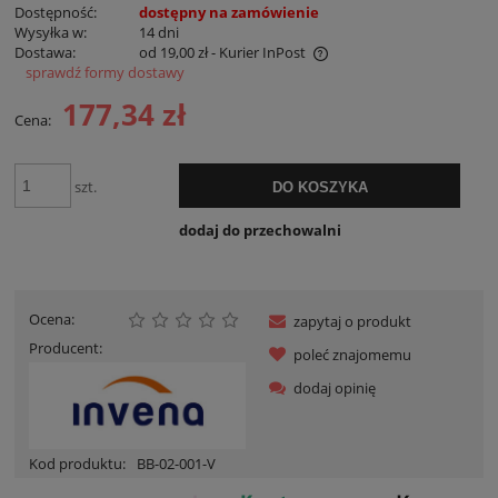
Dostępność:
dostępny na zamówienie
Wysyłka w:
14 dni
Dostawa:
od 19,00 zł
- Kurier InPost
sprawdź formy dostawy
Cena nie zawiera ewentualnych kosztów płatności
177,34 zł
Cena:
szt.
DO KOSZYKA
dodaj do przechowalni
Ocena:
zapytaj o produkt
Producent:
poleć znajomemu
dodaj opinię
Kod produktu:
BB-02-001-V