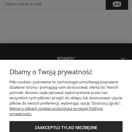
POMOC
Dbamy o Twoją prywatność
MOJE KONTO
Pliki cookies i pokrewne im technologie umożliwiają poprawne
działanie strony i pomagają nam dostosować ofertę do Twoich
potrzeb. Możesz zaakceptować wykorzystanie przez nas
PŁATNOŚCI I DOSTAWA
wszystkich tych plików i przejść do sklepu lub dostosować użycie
plików do swoich preferencji, wybierając opcję "Dostosuj zgody".
Więcej o plikach cookies przeczytasz w naszej Polityce
KONTAKT
prywatności.
ZAAKCEPTUJ TYLKO NIEZBĘDNE
Wyposażenie łazienek Łazienki.eco | Pawła 23, 41-708 Ruda Śląska | E-mail: