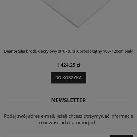
ły
Deante Silia brodzik akrylowy struktura A prostokątny 100x120cm biały
D
1 424,25 zł
DO KOSZYKA
NEWSLETTER
Podaj swój adres e-mail, jeżeli chcesz otrzymywać informacje
o nowościach i promocjach.