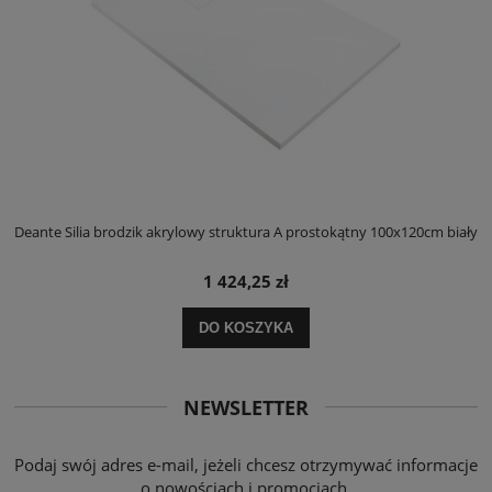
ły
Deante Silia brodzik akrylowy struktura A prostokątny 100x120cm biały
D
1 424,25 zł
DO KOSZYKA
NEWSLETTER
Podaj swój adres e-mail, jeżeli chcesz otrzymywać informacje
o nowościach i promocjach.