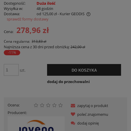
Dostępność:
Duża ilość
Wysyłka w:
48 godzin
Dostawa:
od 125,00 zł
- Kurier GEODIS
sprawdź formy dostawy
Cena nie zawiera ewentualnych kosztów płatności
278,96 zł
Cena:
Cena regularna:
313,83 zł
Najniższa cena z 30 dni przed obniżką:
242,00 zł
-11%
szt.
DO KOSZYKA
dodaj do przechowalni
Ocena:
zapytaj o produkt
Producent:
poleć znajomemu
dodaj opinię