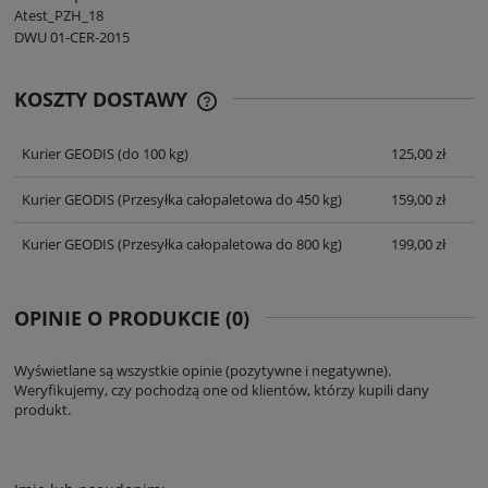
Atest_PZH_18
DWU 01-CER-2015
KOSZTY DOSTAWY
CENA NIE ZAWIERA EWENTUALNYCH
KOSZTÓW PŁATNOŚCI
Kurier GEODIS
(do 100 kg)
125,00 zł
Kurier GEODIS
(Przesyłka całopaletowa do 450 kg)
159,00 zł
Kurier GEODIS
(Przesyłka całopaletowa do 800 kg)
199,00 zł
OPINIE O PRODUKCIE (0)
Wyświetlane są wszystkie opinie (pozytywne i negatywne).
Weryfikujemy, czy pochodzą one od klientów, którzy kupili dany
produkt.