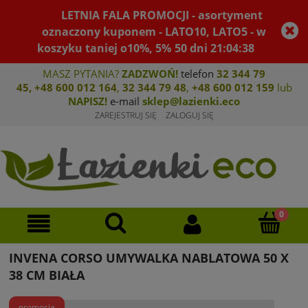
LETNIA FALA PROMOCJI - asortyment
oznaczony kuponem - LATO10, LATO5 - w
koszyku taniej o10%, 5%
50
dni
21
:
04
:
38
MASZ PYTANIA?
ZADZWOŃ!
telefon
32 344 79
45
,
+48 600 012 164
,
32 344 79 4
8
,
+4
8 600 012 159
lub
NAPISZ!
e-mail
sklep@lazienki.eco
ZAREJESTRUJ SIĘ
ZALOGUJ SIĘ
INVENA CORSO UMYWALKA NABLATOWA 50 X
38 CM BIAŁA
promocja