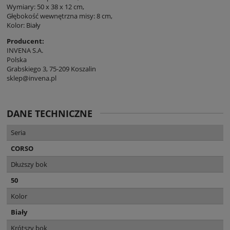
Wymiary: 50 x 38 x 12 cm,
Głębokość wewnętrzna misy: 8 cm,
Kolor: Biały
Producent:
INVENA S.A.
Polska
Grabskiego 3, 75-209 Koszalin
sklep@invena.pl
DANE TECHNICZNE
Seria
CORSO
Dłuższy bok
50
Kolor
Biały
Krótszy bok