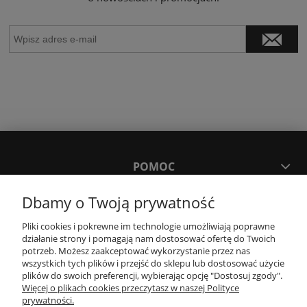
POMOC
Dbamy o Twoją prywatność
MOJE KONTO
Pliki cookies i pokrewne im technologie umożliwiają poprawne
działanie strony i pomagają nam dostosować ofertę do Twoich
PŁATNOŚCI I DOSTAWA
potrzeb. Możesz zaakceptować wykorzystanie przez nas
wszystkich tych plików i przejść do sklepu lub dostosować użycie
plików do swoich preferencji, wybierając opcję "Dostosuj zgody".
Więcej o plikach cookies przeczytasz w naszej Polityce
KONTAKT
prywatności.