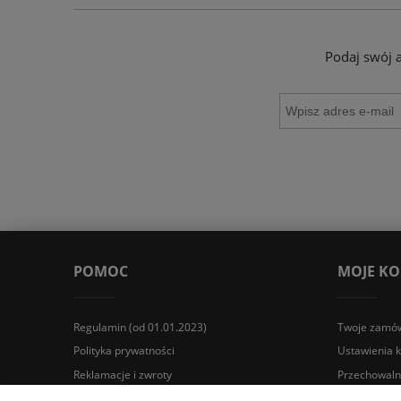
Podaj swój 
POMOC
MOJE K
Regulamin (od 01.01.2023)
Twoje zamów
Polityka prywatności
Ustawienia 
Reklamacje i zwroty
Przechowaln