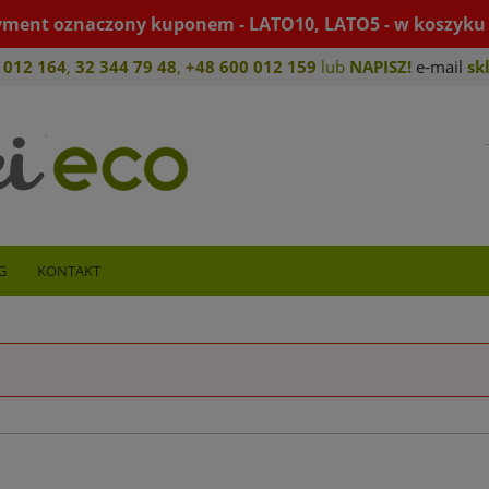
yment oznaczony kuponem - LATO10, LATO5 - w koszyku 
 012 164
,
32 344 79 4
8
,
+4
8 600 012 159
lub
NAPISZ!
e-mail
sk
G
KONTAKT