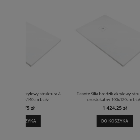
truktura A
Deante Silia brodzik akrylowy struktura A
Deante 
ały
prostokątny 100x120cm biały
p
1 424,25 zł
DO KOSZYKA