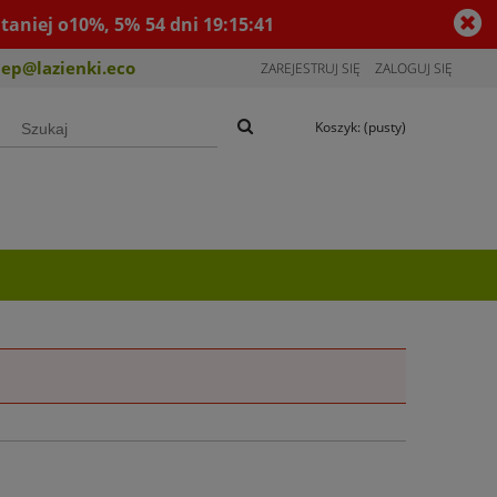
taniej o10%, 5%
54
dni
19
:
15
:
41
lep@lazienki.eco
ZAREJESTRUJ SIĘ
ZALOGUJ SIĘ
Koszyk:
(pusty)