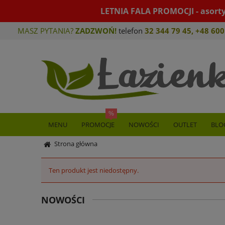
LETNIA FALA PROMOCJI - asort
MASZ PYTANIA?
ZADZWOŃ!
telefon
32 344 79 45
,
+48 600
MENU
PROMOCJE
NOWOŚCI
OUTLET
BLO
Strona główna
Ten produkt jest niedostępny.
NOWOŚCI