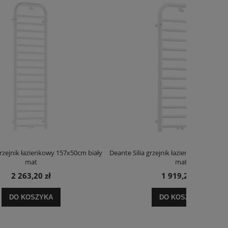
x50cm biały
Deante Silia grzejnik łazienkowy 121x50cm biały
Deante Ora
mat
1 919,20 zł
DO KOSZYKA