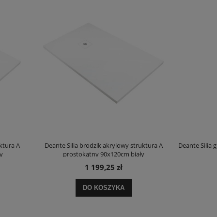
Silia brodzik akrylowy struktura A
Deante Silia grzejnik łazienkowy 157
rostokątny 90x120cm biały
mat
1 199,25 zł
2 263,20 zł
DO KOSZYKA
DO KOSZYKA