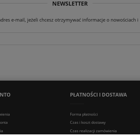
NEWSLETTER
adres e-mail, jeżeli chcesz otrzymywać informacje o nowościach i
ONTO
PŁATNOŚCI I DOSTAWA
ienia
Forma płatności
konta
Czas i koszt dostawy
ia
Czas realizacji zamówienia