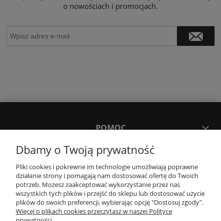
o nowościach i promocjach.
POMOC
Dbamy o Twoją prywatność
MOJE KONTO
Pliki cookies i pokrewne im technologie umożliwiają poprawne
działanie strony i pomagają nam dostosować ofertę do Twoich
potrzeb. Możesz zaakceptować wykorzystanie przez nas
PŁATNOŚCI I DOSTAWA
wszystkich tych plików i przejść do sklepu lub dostosować użycie
plików do swoich preferencji, wybierając opcję "Dostosuj zgody".
Więcej o plikach cookies przeczytasz w naszej Polityce
KONTAKT
prywatności.