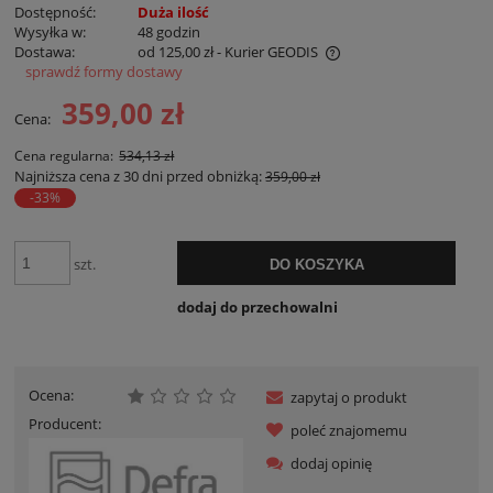
Dostępność:
Duża ilość
Wysyłka w:
48 godzin
Dostawa:
od 125,00 zł
- Kurier GEODIS
sprawdź formy dostawy
Cena nie zawiera ewentualnych kosztów płatności
359,00 zł
Cena:
Cena regularna:
534,13 zł
Najniższa cena z 30 dni przed obniżką:
359,00 zł
-33%
szt.
DO KOSZYKA
dodaj do przechowalni
Ocena:
zapytaj o produkt
Producent:
poleć znajomemu
dodaj opinię