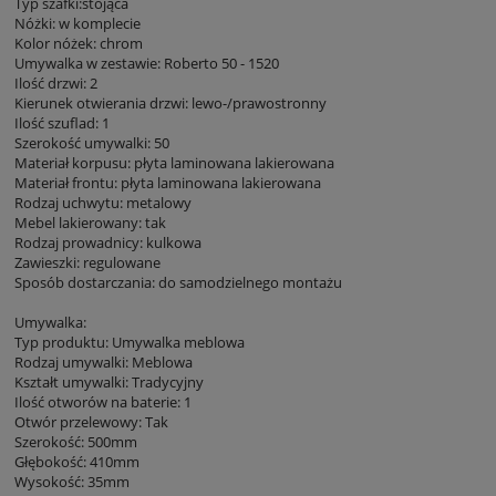
Typ szafki:stojąca
Nóżki: w komplecie
Kolor nóżek: chrom
Umywalka w zestawie: Roberto 50 - 1520
Ilość drzwi: 2
Kierunek otwierania drzwi: lewo-/prawostronny
Ilość szuflad: 1
Szerokość umywalki: 50
Materiał korpusu: płyta laminowana lakierowana
Materiał frontu: płyta laminowana lakierowana
Rodzaj uchwytu: metalowy
Mebel lakierowany: tak
Rodzaj prowadnicy: kulkowa
Zawieszki: regulowane
Sposób dostarczania: do samodzielnego montażu
Umywalka:
Typ produktu: Umywalka meblowa
Rodzaj umywalki: Meblowa
Kształt umywalki: Tradycyjny
Ilość otworów na baterie: 1
Otwór przelewowy: Tak
Szerokość: 500mm
Głębokość: 410mm
Wysokość: 35mm