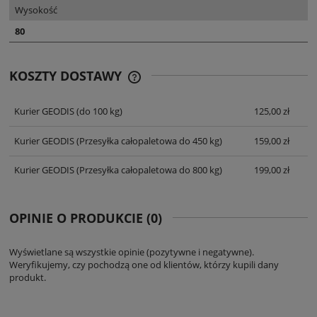
Wysokość
80
KOSZTY DOSTAWY
CENA NIE ZAWIERA EWENTUALNYCH
KOSZTÓW PŁATNOŚCI
Kurier GEODIS
(do 100 kg)
125,00 zł
Kurier GEODIS
(Przesyłka całopaletowa do 450 kg)
159,00 zł
Kurier GEODIS
(Przesyłka całopaletowa do 800 kg)
199,00 zł
OPINIE O PRODUKCIE (0)
Wyświetlane są wszystkie opinie (pozytywne i negatywne).
Weryfikujemy, czy pochodzą one od klientów, którzy kupili dany
produkt.