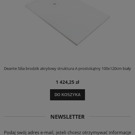
ły
Deante Silia brodzik akrylowy struktura A prostokątny 100x120cm biały
D
1 424,25 zł
DO KOSZYKA
NEWSLETTER
Podaj swój adres e-mail, jeżeli chcesz otrzymywać informacje