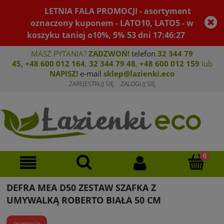
LETNIA FALA PROMOCJI - asortyment
oznaczony kuponem - LATO10, LATO5 - w
koszyku taniej o10%, 5%
53
dni
17
:
46
:
27
MASZ PYTANIA?
ZADZWOŃ!
telefon
32 344 79
45
,
+48 600 012 164
,
32 344 79 4
8
,
+4
8 600 012 159
lub
NAPISZ!
e-mail
sklep@lazienki.eco
ZAREJESTRUJ SIĘ
ZALOGUJ SIĘ
DEFRA MEA D50 ZESTAW SZAFKA Z
UMYWALKĄ ROBERTO BIAŁA 50 CM
promocja