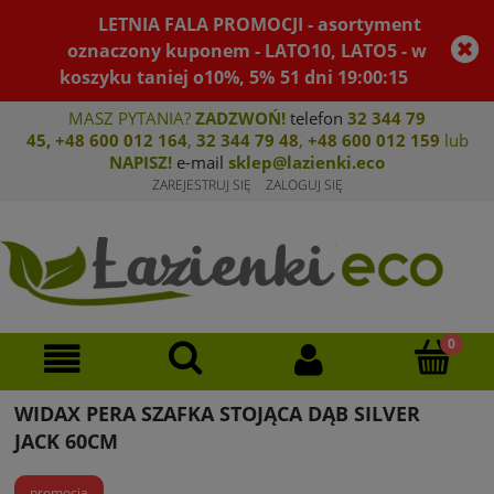
LETNIA FALA PROMOCJI - asortyment
oznaczony kuponem - LATO10, LATO5 - w
koszyku taniej o10%, 5%
51
dni
19
:
00
:
15
MASZ PYTANIA?
ZADZWOŃ!
telefon
32 344 79
45
,
+48 600 012 164
,
32 344 79 4
8
,
+4
8 600 012 159
lub
NAPISZ!
e-mail
sklep@lazienki.eco
ZAREJESTRUJ SIĘ
ZALOGUJ SIĘ
WIDAX PERA SZAFKA STOJĄCA DĄB SILVER
JACK 60CM
promocja