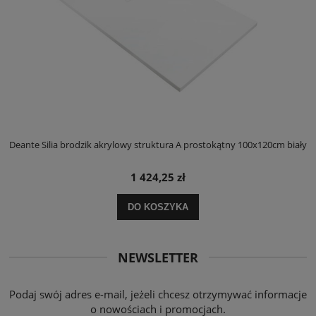
ły
Deante Silia brodzik akrylowy struktura A prostokątny 100x120cm biały
D
1 424,25 zł
DO KOSZYKA
NEWSLETTER
Podaj swój adres e-mail, jeżeli chcesz otrzymywać informacje
o nowościach i promocjach.