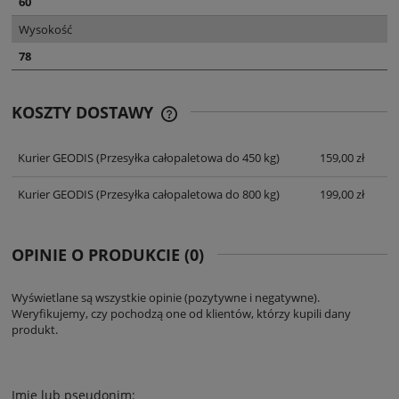
60
Wysokość
78
KOSZTY DOSTAWY
CENA NIE ZAWIERA EWENTUALNYCH
KOSZTÓW PŁATNOŚCI
Kurier GEODIS
(Przesyłka całopaletowa do 450 kg)
159,00 zł
Kurier GEODIS
(Przesyłka całopaletowa do 800 kg)
199,00 zł
OPINIE O PRODUKCIE (0)
Wyświetlane są wszystkie opinie (pozytywne i negatywne).
Weryfikujemy, czy pochodzą one od klientów, którzy kupili dany
produkt.
Imię lub pseudonim: