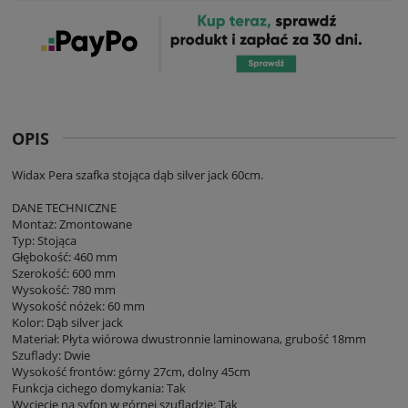
OPIS
Widax Pera szafka stojąca dąb silver jack 60cm.
DANE TECHNICZNE
Montaż: Zmontowane
Typ: Stojąca
Głębokość: 460 mm
Szerokość: 600 mm
Wysokość: 780 mm
Wysokość nóżek: 60 mm
Kolor: Dąb silver jack
Materiał: Płyta wiórowa dwustronnie laminowana, grubość 18mm
Szuflady: Dwie
Wysokość frontów: górny 27cm, dolny 45cm
Funkcja cichego domykania: Tak
Wycięcie na syfon w górnej szufladzie: Tak