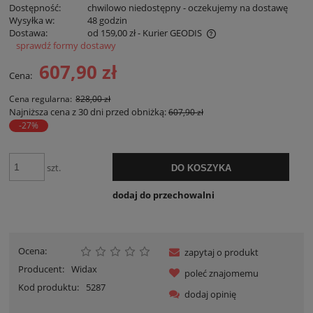
Dostępność:
chwilowo niedostępny - oczekujemy na dostawę
Wysyłka w:
48 godzin
Dostawa:
od 159,00 zł
- Kurier GEODIS
sprawdź formy dostawy
Cena nie zawiera ewentualnych kosztów płatności
607,90 zł
Cena:
Cena regularna:
828,00 zł
Najniższa cena z 30 dni przed obniżką:
607,90 zł
-27%
szt.
DO KOSZYKA
dodaj do przechowalni
Ocena:
zapytaj o produkt
Producent:
Widax
poleć znajomemu
Kod produktu:
5287
dodaj opinię