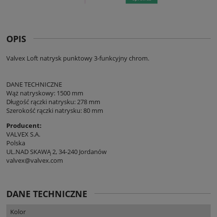
OPIS
Valvex Loft natrysk punktowy 3-funkcyjny chrom.
DANE TECHNICZNE
Wąż natryskowy: 1500 mm
Długość rączki natrysku: 278 mm
Szerokość rączki natrysku: 80 mm
Producent:
VALVEX S.A.
Polska
UL.NAD SKAWĄ 2, 34-240 Jordanów
valvex@valvex.com
DANE TECHNICZNE
Kolor