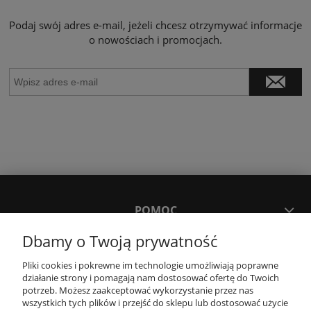
Podaj swój adres e-mail, jeżeli chcesz otrzymywać informacje
o nowościach i promocjach.
POMOC
Dbamy o Twoją prywatność
MOJE KONTO
Pliki cookies i pokrewne im technologie umożliwiają poprawne
działanie strony i pomagają nam dostosować ofertę do Twoich
potrzeb. Możesz zaakceptować wykorzystanie przez nas
PŁATNOŚCI I DOSTAWA
wszystkich tych plików i przejść do sklepu lub dostosować użycie