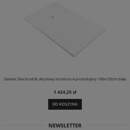
ły
Deante Silia brodzik akrylowy struktura A prostokątny 100x120cm biały
D
1 424,25 zł
DO KOSZYKA
NEWSLETTER