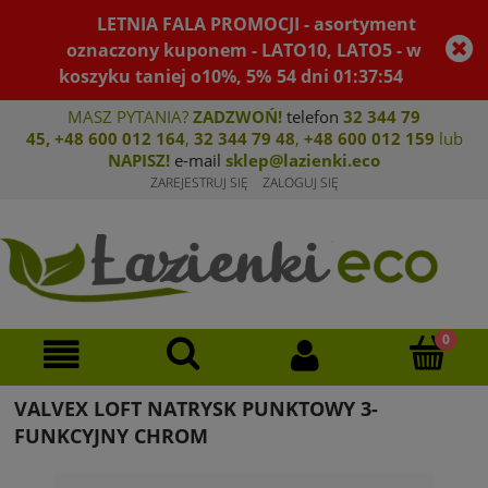
LETNIA FALA PROMOCJI - asortyment
oznaczony kuponem - LATO10, LATO5 - w
koszyku taniej o10%, 5%
54
dni
01
:
37
:
53
MASZ PYTANIA?
ZADZWOŃ!
telefon
32 344 79
45
,
+48 600 012 164
,
32 344 79 4
8
,
+4
8 600 012 159
lub
NAPISZ!
e-mail
sklep@lazienki.eco
ZAREJESTRUJ SIĘ
ZALOGUJ SIĘ
VALVEX LOFT NATRYSK PUNKTOWY 3-
FUNKCYJNY CHROM