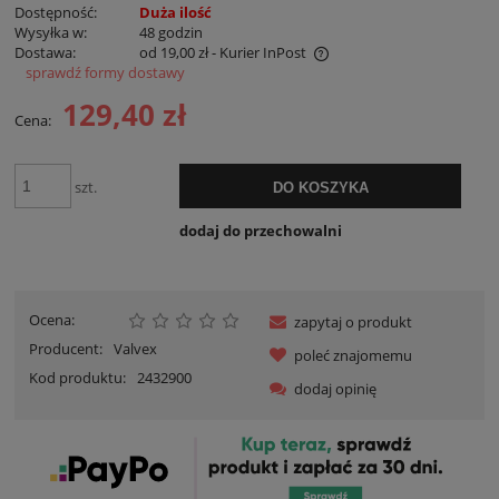
Dostępność:
Duża ilość
Wysyłka w:
48 godzin
Dostawa:
od 19,00 zł
- Kurier InPost
sprawdź formy dostawy
Cena nie zawiera ewentualnych kosztów płatności
129,40 zł
Cena:
szt.
DO KOSZYKA
dodaj do przechowalni
Ocena:
zapytaj o produkt
Producent:
Valvex
poleć znajomemu
Kod produktu:
2432900
dodaj opinię