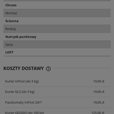
Chrom
Montaż
Ścienna
Rodzaj
Natrysk punktowy
Seria
LOFT
KOSZTY DOSTAWY
CENA NIE ZAWIERA EWENTUALNYCH
KOSZTÓW PŁATNOŚCI
Kurier InPost
(do 5 kg)
19,00 zł
Kurier GLS
(do 5 kg)
19,00 zł
Paczkomaty InPost 24/7
19,00 zł
Kurier GEODIS
(do 100 kg)
125,00 zł