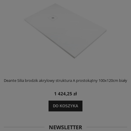
ły
Deante Silia brodzik akrylowy struktura A prostokątny 100x120cm biały
D
1 424,25 zł
DO KOSZYKA
NEWSLETTER