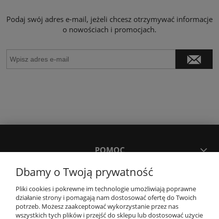
Podaj swój adres e-mail, jeżeli chcesz otrzymywać informacje
o nowościach i promocjach.
POMOC
Dbamy o Twoją prywatność
MOJE KONTO
Pliki cookies i pokrewne im technologie umożliwiają poprawne
działanie strony i pomagają nam dostosować ofertę do Twoich
potrzeb. Możesz zaakceptować wykorzystanie przez nas
PŁATNOŚCI I DOSTAWA
wszystkich tych plików i przejść do sklepu lub dostosować użycie