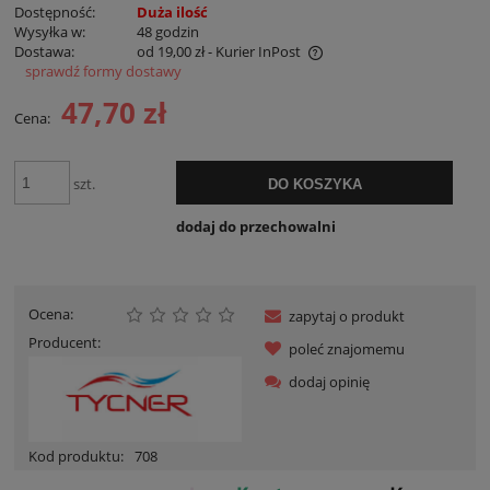
Dostępność:
Duża ilość
Wysyłka w:
48 godzin
Dostawa:
od 19,00 zł
- Kurier InPost
sprawdź formy dostawy
Cena nie zawiera ewentualnych kosztów płatności
47,70 zł
Cena:
szt.
DO KOSZYKA
dodaj do przechowalni
Ocena:
zapytaj o produkt
Producent:
poleć znajomemu
dodaj opinię
Kod produktu:
708