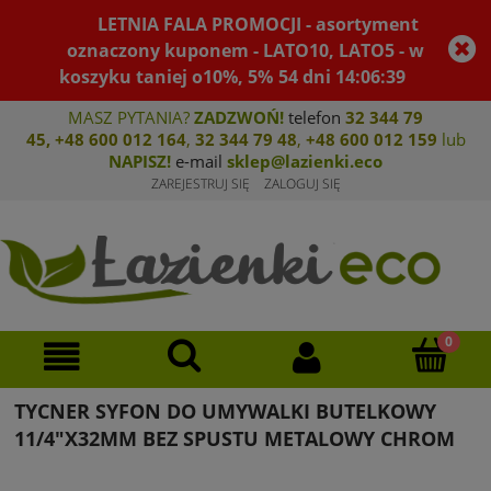
LETNIA FALA PROMOCJI - asortyment
oznaczony kuponem - LATO10, LATO5 - w
koszyku taniej o10%, 5%
54
dni
14
:
06
:
39
MASZ PYTANIA?
ZADZWOŃ!
telefon
32 344 79
45
,
+48 600 012 164
,
32 344 79 4
8
,
+4
8 600 012 159
lub
NAPISZ!
e-mail
sklep@lazienki.eco
ZAREJESTRUJ SIĘ
ZALOGUJ SIĘ
TYCNER SYFON DO UMYWALKI BUTELKOWY
11/4"X32MM BEZ SPUSTU METALOWY CHROM