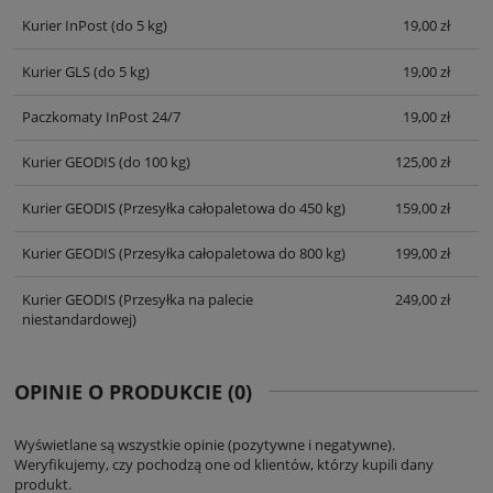
KOSZTÓW PŁATNOŚCI
Kurier InPost
(do 5 kg)
19,00 zł
Kurier GLS
(do 5 kg)
19,00 zł
Paczkomaty InPost 24/7
19,00 zł
Kurier GEODIS
(do 100 kg)
125,00 zł
Kurier GEODIS
(Przesyłka całopaletowa do 450 kg)
159,00 zł
Kurier GEODIS
(Przesyłka całopaletowa do 800 kg)
199,00 zł
Kurier GEODIS
(Przesyłka na palecie
249,00 zł
niestandardowej)
OPINIE O PRODUKCIE (0)
Wyświetlane są wszystkie opinie (pozytywne i negatywne).
Weryfikujemy, czy pochodzą one od klientów, którzy kupili dany
produkt.