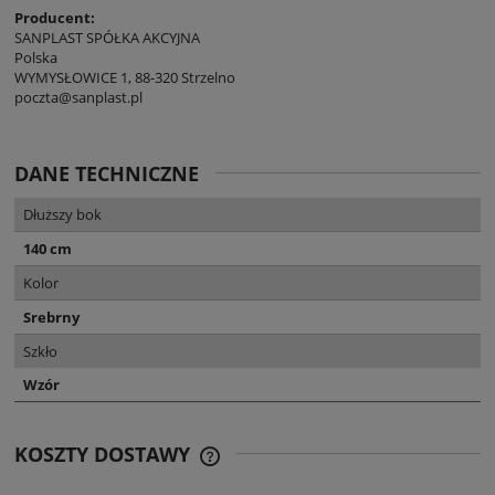
Producent:
SANPLAST SPÓŁKA AKCYJNA
Polska
WYMYSŁOWICE 1, 88-320 Strzelno
poczta@sanplast.pl
DANE TECHNICZNE
Dłuższy bok
140 cm
Kolor
Srebrny
Szkło
Wzór
KOSZTY DOSTAWY
CENA NIE ZAWIERA EWENTUALNYCH
KOSZTÓW PŁATNOŚCI