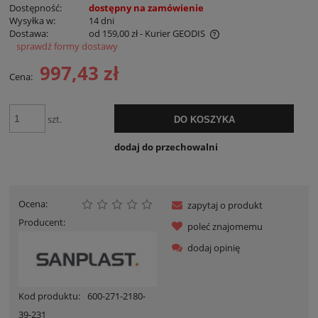
Dostępność:
dostępny na zamówienie
Wysyłka w:
14 dni
Dostawa:
od 159,00 zł
- Kurier GEODIS
sprawdź formy dostawy
Cena nie zawiera ewentualnych kosztów płatności
997,43 zł
Cena:
szt.
DO KOSZYKA
dodaj do przechowalni
Ocena:
zapytaj o produkt
Producent:
poleć znajomemu
dodaj opinię
Kod produktu:
600-271-2180-
39-231