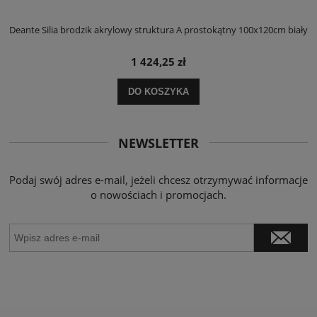
ły
Deante Silia brodzik akrylowy struktura A prostokątny 100x120cm biały
D
1 424,25 zł
DO KOSZYKA
NEWSLETTER
Podaj swój adres e-mail, jeżeli chcesz otrzymywać informacje
o nowościach i promocjach.