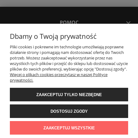
POMOC
Dbamy o Twoją prywatność
MOJE KONTO
Pliki cookies i pokrewne im technologie umożliwiają poprawne
działanie strony i pomagają nam dostosować ofertę do Twoich
potrzeb. Możesz zaakceptować wykorzystanie przez nas
PŁATNOŚCI I DOSTAWA
wszystkich tych plików i przejść do sklepu lub dostosować użycie
plików do swoich preferencji, wybierając opcję "Dostosuj zgody".
Więcej o plikach cookies przeczytasz w naszej Polityce
KONTAKT
prywatności.
ZAAKCEPTUJ TYLKO NIEZBĘDNE
Wyposażenie łazienek Łazienki.eco | Pawła 23, 41-708 Ruda Śląska | E-mail:
sklep@lazienki.eco | Tel.: 600 012 164 lub 600 012 159 | TGS Przemysław
Stoń | NIP: 6312213594 | REGON: 276403698
DOSTOSUJ ZGODY
ZAAKCEPTUJ WSZYSTKIE