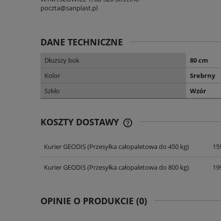
poczta@sanplast.pl
DANE TECHNICZNE
Dłuższy bok
80 cm
Kolor
Srebrny
Szkło
Wzór
KOSZTY DOSTAWY
Kurier GEODIS
(Przesyłka całopaletowa do 450 kg)
159
CENA NIE ZAWIERA EWENT
KOSZTÓW PŁATNOŚCI
Kurier GEODIS
(Przesyłka całopaletowa do 800 kg)
199
OPINIE O PRODUKCIE (0)