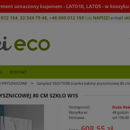
yment oznaczony kuponem - LATO10, LATO5 - w koszyku 
 012 164
,
32 344 79 4
8
,
+4
8 600 012 159
lub
NAPISZ!
e-mail
sk
G
KONTAKT
»
I PRYSZNICOWE
Sanplast SSO/TX5B ścianka kabiny prysznicowej 80 cm
YSZNICOWEJ 80 CM SZKŁO W15
Dostępność:
Duża iloś
Wysyłka w:
48 godzin
Dostawa:
od 159,00 
608,55 zł