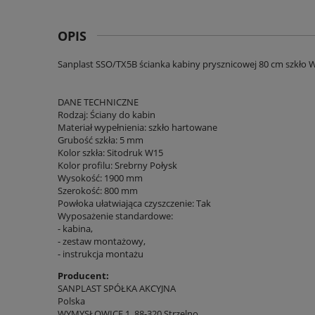
OPIS
Sanplast SSO/TX5B ścianka kabiny prysznicowej 80 cm szkło 
DANE TECHNICZNE
Rodzaj: Ściany do kabin
Materiał wypełnienia: szkło hartowane
Grubość szkła: 5 mm
Kolor szkła: Sitodruk W15
Kolor profilu: Srebrny Połysk
Wysokość: 1900 mm
Szerokość: 800 mm
Powłoka ułatwiająca czyszczenie: Tak
Wyposażenie standardowe:
- kabina,
- zestaw montażowy,
- instrukcja montażu
Producent:
SANPLAST SPÓŁKA AKCYJNA
Polska
WYMYSŁOWICE 1, 88-320 Strzelno