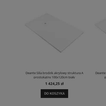
truktura A
Deante Silia brodzik akrylowy struktura A
Deante 
ały
prostokątny 100x120cm biały
p
1 424,25 zł
DO KOSZYKA