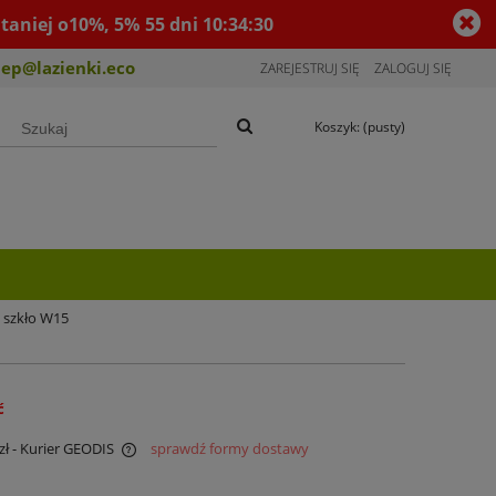
taniej o10%, 5%
55
dni
10
:
34
:
30
lep@lazienki.eco
ZAREJESTRUJ SIĘ
ZALOGUJ SIĘ
Koszyk:
(pusty)
 szkło W15
ć
zł
- Kurier GEODIS
sprawdź formy dostawy