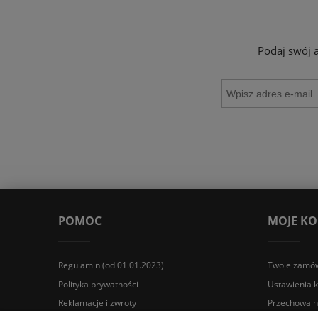
Podaj swój 
POMOC
MOJE K
Regulamin (od 01.01.2023)
Twoje zamów
Polityka prywatności
Ustawienia 
Reklamacje i zwroty
Przechowaln