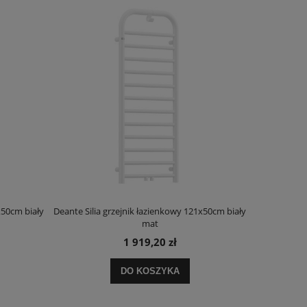
x50cm biały
Deante Silia grzejnik łazienkowy 121x50cm biały
Deante Ora
mat
1 919,20 zł
DO KOSZYKA