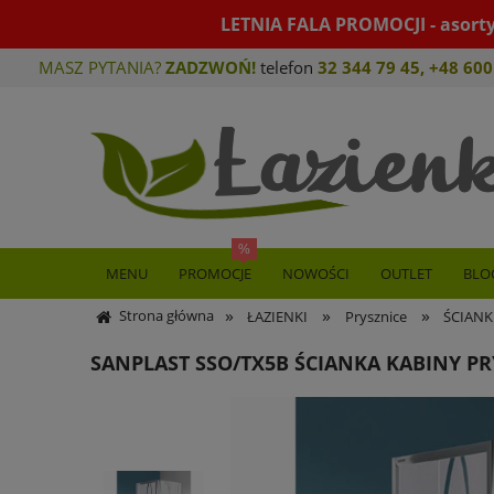
LETNIA FALA PROMOCJI - asort
MASZ PYTANIA?
ZADZWOŃ!
telefon
32 344 79 45
,
+48 600
MENU
PROMOCJE
NOWOŚCI
OUTLET
BLO
»
»
»
Strona główna
ŁAZIENKI
Prysznice
ŚCIANK
SANPLAST SSO/TX5B ŚCIANKA KABINY PR