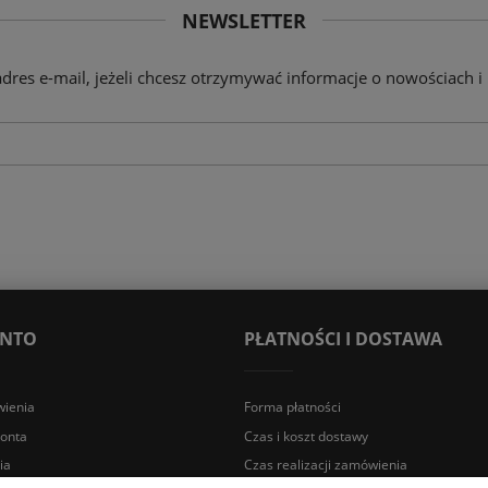
NEWSLETTER
adres e-mail, jeżeli chcesz otrzymywać informacje o nowościach i
ONTO
PŁATNOŚCI I DOSTAWA
ienia
Forma płatności
konta
Czas i koszt dostawy
ia
Czas realizacji zamówienia