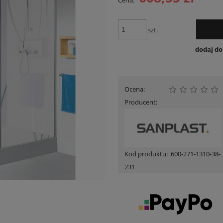
Cena:
Cena nie zawiera ewent
płatności
szt.
dodaj d
Ocena:
Producent:
Kod produktu:
600-271-1310-38-
231