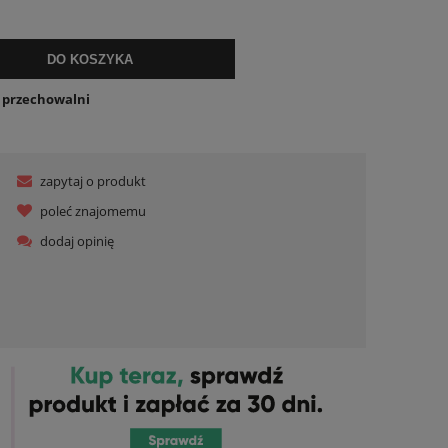
ualnych kosztów
DO KOSZYKA
o przechowalni
zapytaj o produkt
poleć znajomemu
dodaj opinię