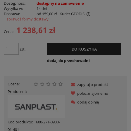
Dostępność:
dostępny na zamówienie
Wysyłka w:
14 dni
Dostawa:
od 159,00 zł
- Kurier GEODIS
sprawdź formy dostawy
Cena nie zawiera ewentualnych kosztów płatności
1 238,61 zł
Cena:
szt.
DO KOSZYKA
dodaj do przechowalni
Ocena:
zapytaj o produkt
Producent:
poleć znajomemu
dodaj opinię
Kod produktu:
600-271-0930-
01-401