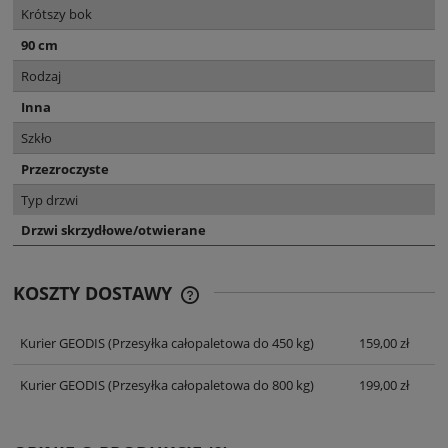
Krótszy bok
90 cm
Rodzaj
Inna
Szkło
Przezroczyste
Typ drzwi
Drzwi skrzydłowe/otwierane
KOSZTY DOSTAWY
CENA NIE ZAWIERA EWENTUALNYCH
KOSZTÓW PŁATNOŚCI
Kurier GEODIS
(Przesyłka całopaletowa do 450 kg)
159,00 zł
Kurier GEODIS
(Przesyłka całopaletowa do 800 kg)
199,00 zł