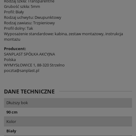
Rodzaj szkła: Transparentne
Grubość szkła: 5mm
Profil: Biały
Rodzaj uchwytu: Dwupunktowy
Rodzaj zawiasu: Trzpieniowy
Profil dolny: Tak
Wyposażenie standardowe: kabina, zestaw montażowy, instrukcja
montażu
Producent:
SANPLAST SPÓŁKA AKCYJNA
Polska
WYMYSŁOWICE 1, 88-320 Strzelno
poczta@sanplast.pl
DANE TECHNICZNE
Dłuższy bok
90 cm
Kolor
Biały