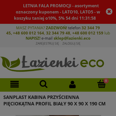
LETNIA FALA PROMOCJI - asortyment
oznaczony kuponem - LATO10, LATO5 - w
koszyku taniej o10%, 5%
54
dni
11
:
31
:
58
MASZ PYTANIA?
ZADZWOŃ!
telefon
32 344 79
45
,
+48 600 012 164
,
32 344 79 4
8
,
+4
8 600 012 159
lub
NAPISZ!
e-mail
sklep@lazienki.eco
ZAREJESTRUJ SIĘ
ZALOGUJ SIĘ
SANPLAST KABINA PRZYŚCIENNA
PIĘCIOKĄTNA PROFIL BIAŁY 90 X 90 X 190 CM