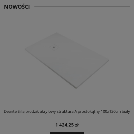
NOWOŚCI
ły
Deante Silia brodzik akrylowy struktura A prostokątny 100x120cm biały
D
1 424,25 zł