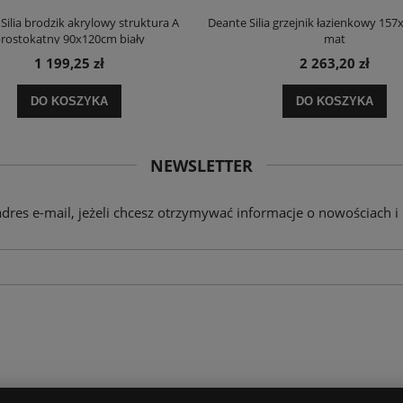
Silia brodzik akrylowy struktura A
Deante Silia grzejnik łazienkowy 157
rostokątny 90x120cm biały
mat
1 199,25 zł
2 263,20 zł
DO KOSZYKA
DO KOSZYKA
NEWSLETTER
adres e-mail, jeżeli chcesz otrzymywać informacje o nowościach i