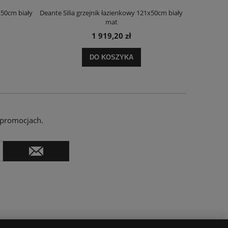
x50cm biały
Deante Silia grzejnik łazienkowy 121x50cm biały
Deante Ora
mat
1 919,20 zł
DO KOSZYKA
 promocjach.