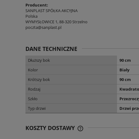
Producent:
SANPLAST SPÓŁKA AKCYJNA
Polska
WYMYSŁOWICE 1, 88-320 Strzelno
poczta@sanplast.pl
DANE TECHNICZNE
Dłuższy bok
90 cm
Kolor
Biały
Krótszy bok
90 cm
Rodzaj
Kwadrat
Szkło
Przezrocz
Typ drzwi
Drzwi pr
KOSZTY DOSTAWY