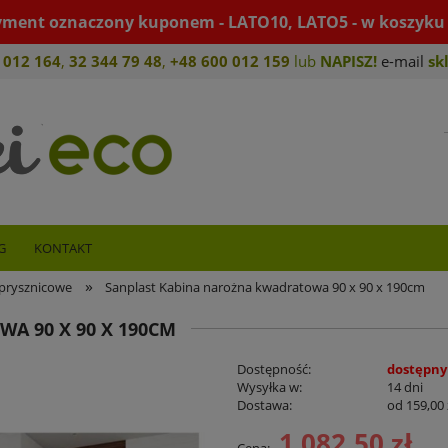
yment oznaczony kuponem - LATO10, LATO5 - w koszyku 
 012 164
,
32 344 79 4
8
,
+4
8 600 012 159
lub
NAPISZ!
e-mail
sk
G
KONTAKT
»
prysznicowe
Sanplast Kabina narożna kwadratowa 90 x 90 x 190cm
A 90 X 90 X 190CM
Dostępność:
dostępny
Wysyłka w:
14 dni
Dostawa:
od 159,00 
1 082,50 zł