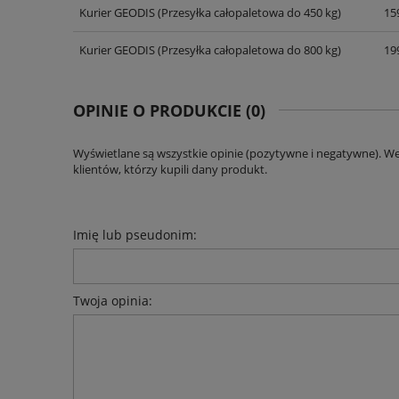
Kurier GEODIS
(Przesyłka całopaletowa do 450 kg)
159
CENA NIE ZAWIERA EWENT
KOSZTÓW PŁATNOŚCI
Kurier GEODIS
(Przesyłka całopaletowa do 800 kg)
199
OPINIE O PRODUKCIE (0)
Wyświetlane są wszystkie opinie (pozytywne i negatywne). W
klientów, którzy kupili dany produkt.
Imię lub pseudonim:
Twoja opinia: