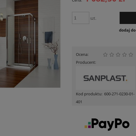
Cena:
Cena nie zawiera ewent
płatności
szt.
dodaj d
Ocena:
Producent:
Kod produktu:
600-271-0230-01-
401