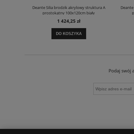
truktura A
Deante Silia brodzik akrylowy struktura A
Deante 
ały
prostokątny 100x120cm biały
p
1 424,25 zł
DO KOSZYKA
Podaj swój 