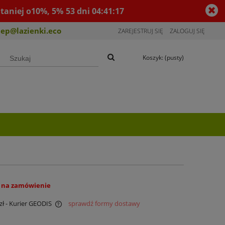
taniej o10%, 5%
53
dni
04
:
41
:
16
lep@lazienki.eco
ZAREJESTRUJ SIĘ
ZALOGUJ SIĘ
Koszyk:
(pusty)
 na zamówienie
zł
- Kurier GEODIS
sprawdź formy dostawy