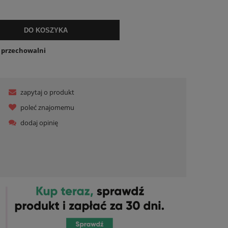
ualnych kosztów
DO KOSZYKA
o przechowalni
zapytaj o produkt
poleć znajomemu
dodaj opinię