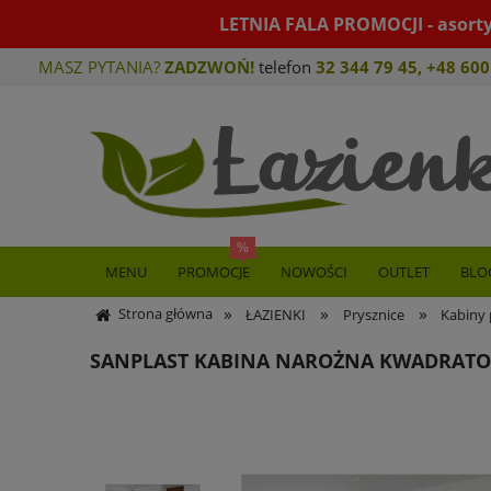
LETNIA FALA PROMOCJI - asort
MASZ PYTANIA?
ZADZWOŃ!
telefon
32 344 79 45
,
+48 600
MENU
PROMOCJE
NOWOŚCI
OUTLET
BLO
»
»
»
Strona główna
ŁAZIENKI
Prysznice
Kabiny 
SANPLAST KABINA NAROŻNA KWADRATOW