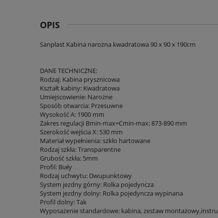
OPIS
Sanplast Kabina narożna kwadratowa 90 x 90 x 190cm
DANE TECHNICZNE:
Rodzaj: Kabina prysznicowa
Kształt kabiny: Kwadratowa
Umiejscowienie: Narożne
Sposób otwarcia: Przesuwne
Wysokość A: 1900 mm
Zakres regulacji Bmin-max=Cmin-max: 873-890 mm
Szerokość wejścia X: 530 mm
Materiał wypełnienia: szkło hartowane
Rodzaj szkła: Transparentne
Grubość szkła: 5mm
Profil: Biały
Rodzaj uchwytu: Dwupunktowy
System jezdny górny: Rolka pojedyncza
System jezdny dolny: Rolka pojedyncza wypinana
Profil dolny: Tak
Wyposażenie standardowe: kabina, zestaw montażowy,instr