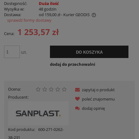
Dostępność:
Duża ilość
Wysyłka w:
48 godzin
Dostawa:
od 159,00 zł
- Kurier GEODIS
sprawdź formy dostawy
Cena nie zawiera ewentualnych kosztów płatności
1 253,57 zł
Cena:
szt.
DO KOSZYKA
dodaj do przechowalni
Ocena:
zapytaj o produkt
Producent:
poleć znajomemu
dodaj opinię
Kod produktu:
600-271-0262-
38-231