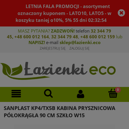
LETNIA FALA PROMOCJI - asortyment
oznaczony kuponem - LATO10, LATO5 - w
koszyku taniej o10%, 5%
55
dni
02
:
32
:
54
MASZ PYTANIA?
ZADZWOŃ!
telefon
32 344 79
45
,
+48 600 012 164
,
32 344 79 4
8
,
+4
8 600 012 159
lub
NAPISZ!
e-mail
sklep@lazienki.eco
ZAREJESTRUJ SIĘ
ZALOGUJ SIĘ
SANPLAST KP4/TX5B KABINA PRYSZNICOWA
PÓŁOKRĄGŁA 90 CM SZKŁO W15