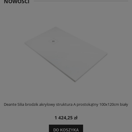
NOWOŚCI
ły
Deante Silia brodzik akrylowy struktura A prostokątny 100x120cm biały
D
1 424,25 zł
DO KOSZYKA