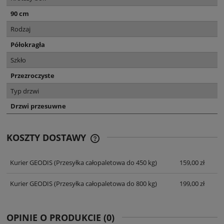
90 cm
Rodzaj
Półokragła
Szkło
Przezroczyste
Typ drzwi
Drzwi przesuwne
KOSZTY DOSTAWY
CENA NIE ZAWIERA EWENTUALNYCH
KOSZTÓW PŁATNOŚCI
Kurier GEODIS
(Przesyłka całopaletowa do 450 kg)
159,00 zł
Kurier GEODIS
(Przesyłka całopaletowa do 800 kg)
199,00 zł
OPINIE O PRODUKCIE (0)