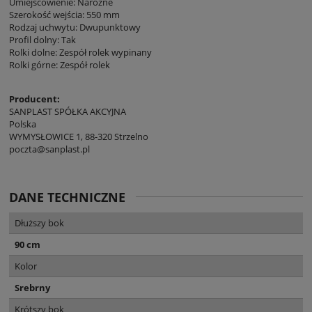
Umiejscowienie: Narożne
Szerokość wejścia: 550 mm
Rodzaj uchwytu: Dwupunktowy
Profil dolny: Tak
Rolki dolne: Zespół rolek wypinany
Rolki górne: Zespół rolek
Producent:
SANPLAST SPÓŁKA AKCYJNA
Polska
WYMYSŁOWICE 1, 88-320 Strzelno
poczta@sanplast.pl
DANE TECHNICZNE
Dłuższy bok
90 cm
Kolor
Srebrny
Krótszy bok