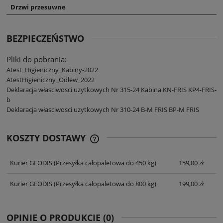
Drzwi przesuwne
BEZPIECZEŃSTWO
Pliki do pobrania:
Atest_Higieniczny_Kabiny-2022
AtestHigieniczny_Odlew_2022
Deklaracja własciwosci uzytkowych Nr 315-24 Kabina KN-FRIS KP4-FRIS-
b
Deklaracja własciwosci uzytkowych Nr 310-24 B-M FRIS BP-M FRIS
KOSZTY DOSTAWY
CENA NIE ZAWIERA EWENTUALNYCH
KOSZTÓW PŁATNOŚCI
Kurier GEODIS
(Przesyłka całopaletowa do 450 kg)
159,00 zł
Kurier GEODIS
(Przesyłka całopaletowa do 800 kg)
199,00 zł
OPINIE O PRODUKCIE (0)