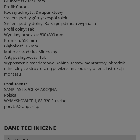
Grubość szkła: 4/5mm
Profil: Chrom
Rodzaj uchwytu: Dwupunktowy
System jezdny górny: Zespół rolek
System jezdny dolny: Rolka pojedyncza wypinana
Profil dolny: Tak
Wymiary brodzika: 800x800 mm
Promień: 550 mm
Głębokość: 15 mm
Materiał brodzika: Mineralny
Antypoślizgowość: Tak
Wyposażenie standardowe: kabina, zestaw montażowy, bbrodzik
mineralny ze strukturalną powierzchnią oraz syfonem, instrukcja
montażu
Producent:
SANPLAST SPÓŁKA AKCYJNA
Polska
WYMYSŁOWICE 1, 88-320 Strzelno
poczta@sanplast.pl
DANE TECHNICZNE
Dłuższy bok