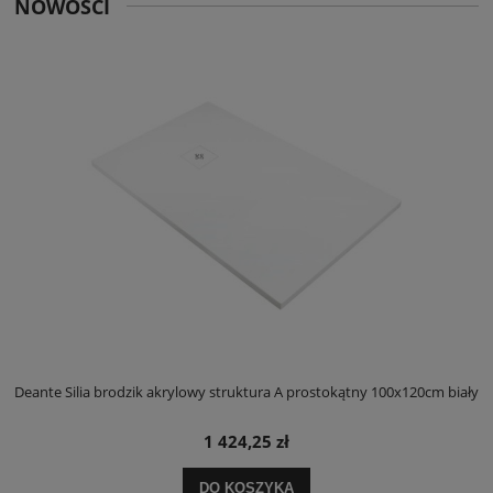
NOWOŚCI
ły
Deante Silia brodzik akrylowy struktura A prostokątny 100x120cm biały
D
1 424,25 zł
DO KOSZYKA