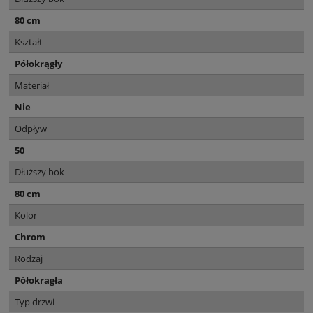
80 cm
Kształt
Półokrągły
Materiał
Nie
Odpływ
50
Dłuższy bok
80 cm
Kolor
Chrom
Rodzaj
Półokragła
Typ drzwi