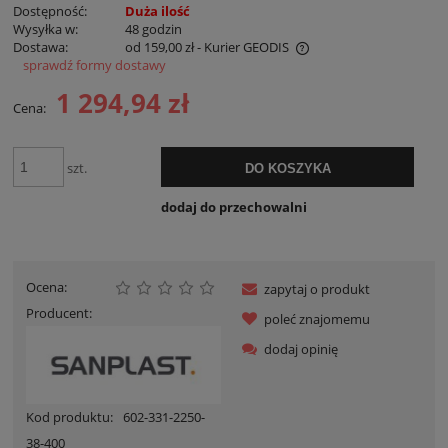
Dostępność:
Duża ilość
Wysyłka w:
48 godzin
Dostawa:
od 159,00 zł
- Kurier GEODIS
sprawdź formy dostawy
Cena nie zawiera ewentualnych kosztów płatności
1 294,94 zł
Cena:
szt.
DO KOSZYKA
dodaj do przechowalni
Ocena:
zapytaj o produkt
Producent:
poleć znajomemu
dodaj opinię
Kod produktu:
602-331-2250-
38-400