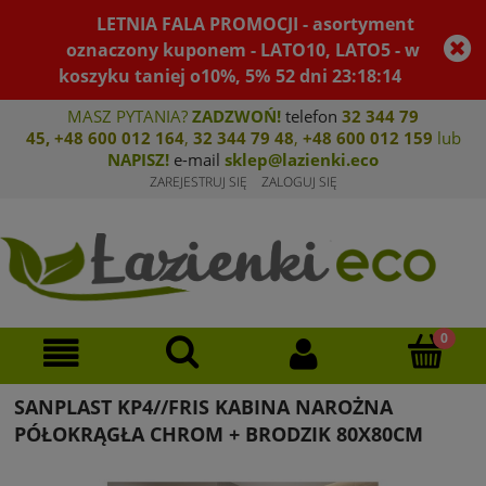
LETNIA FALA PROMOCJI - asortyment
oznaczony kuponem - LATO10, LATO5 - w
koszyku taniej o10%, 5%
52
dni
23
:
18
:
14
MASZ PYTANIA?
ZADZWOŃ!
telefon
32 344 79
45
,
+48 600 012 164
,
32 344 79 4
8
,
+4
8 600 012 159
lub
NAPISZ!
e-mail
sklep@lazienki.eco
ZAREJESTRUJ SIĘ
ZALOGUJ SIĘ
SANPLAST KP4//FRIS KABINA NAROŻNA
PÓŁOKRĄGŁA CHROM + BRODZIK 80X80CM