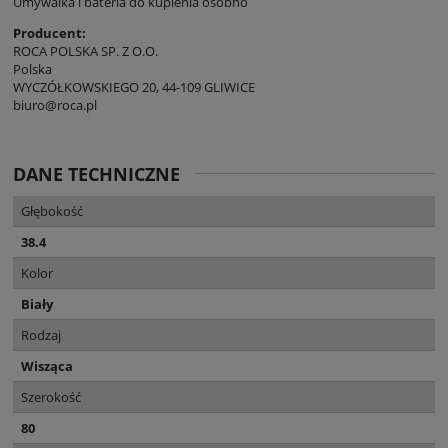
Umywalka i bateria do kupienia osobno
Producent:
ROCA POLSKA SP. Z O.O.
Polska
WYCZÓŁKOWSKIEGO 20, 44-109 GLIWICE
biuro@roca.pl
DANE TECHNICZNE
Głębokość
38.4
Kolor
Biały
Rodzaj
Wisząca
Szerokość
80