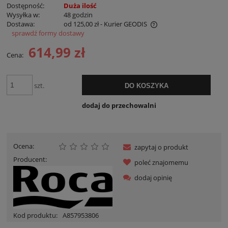
Dostępność:
Duża ilość
Wysyłka w:
48 godzin
Dostawa:
od 125,00 zł
- Kurier GEODIS
sprawdź formy dostawy
Cena nie zawiera ewentualnych kosztów płatności
614,99 zł
Cena:
szt.
DO KOSZYKA
dodaj do przechowalni
Ocena:
zapytaj o produkt
Producent:
poleć znajomemu
dodaj opinię
Kod produktu:
A857953806