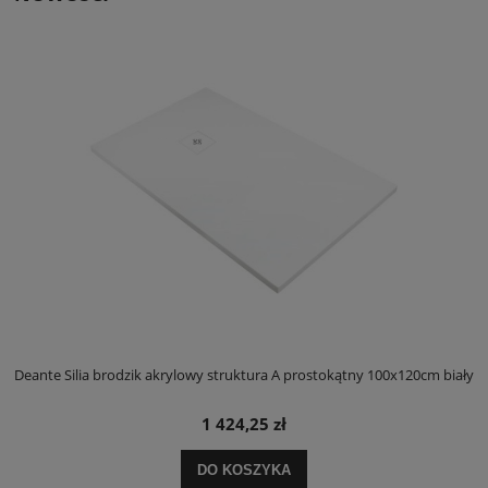
ły
Deante Silia brodzik akrylowy struktura A prostokątny 100x120cm biały
D
1 424,25 zł
DO KOSZYKA