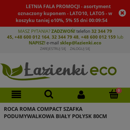
LETNIA FALA PROMOCJI - asortyment
oznaczony kuponem - LATO10, LATO5 - w
koszyku taniej o10%, 5%
55
dni
00
:
09
:
53
MASZ PYTANIA?
ZADZWOŃ!
telefon
32 344 79
45
,
+48 600 012 164
,
32 344 79 4
8
,
+4
8 600 012 159
lub
NAPISZ!
e-mail
sklep@lazienki.eco
ZAREJESTRUJ SIĘ
ZALOGUJ SIĘ
ROCA ROMA COMPACT SZAFKA
PODUMYWALKOWA BIAŁY POŁYSK 80CM