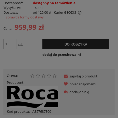
Dostępność:
dostępny na zamówienie
Wysyłka w:
14 dni
Dostawa:
od 125,00 zł
- Kurier GEODIS
sprawdź formy dostawy
Cena nie zawiera ewentualnych kosztów płatności
959,99 zł
Cena:
szt.
DO KOSZYKA
dodaj do przechowalni
Ocena:
zapytaj o produkt
Producent:
poleć znajomemu
dodaj opinię
Kod produktu:
A357687S00