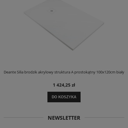
ły
Deante Silia brodzik akrylowy struktura A prostokątny 100x120cm biały
D
1 424,25 zł
DO KOSZYKA
NEWSLETTER