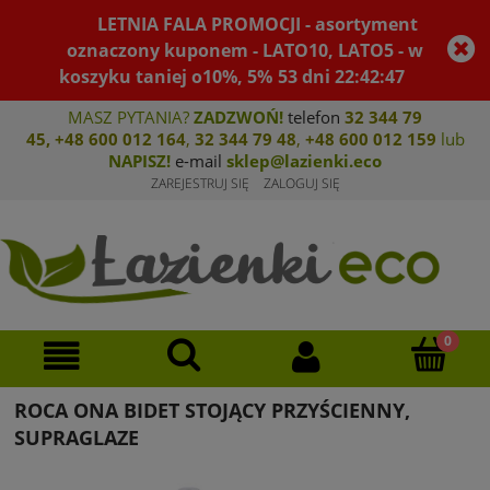
LETNIA FALA PROMOCJI - asortyment
oznaczony kuponem - LATO10, LATO5 - w
koszyku taniej o10%, 5%
53
dni
22
:
42
:
46
MASZ PYTANIA?
ZADZWOŃ!
telefon
32 344 79
45
,
+48 600 012 164
,
32 344 79 4
8
,
+4
8 600 012 159
lub
NAPISZ!
e-mail
sklep@lazienki.eco
ZAREJESTRUJ SIĘ
ZALOGUJ SIĘ
ROCA ONA BIDET STOJĄCY PRZYŚCIENNY,
SUPRAGLAZE