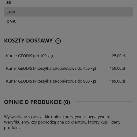
36
Seria
ONA
KOSZTY DOSTAWY
CENA NIE ZAWIERA EWENTUALNYCH
KOSZTÓW PŁATNOŚCI
Kurier GEODIS
(do 100 kg)
125,00 zł
Kurier GEODIS
(Przesyłka całopaletowa do 450 kg)
159,00 zł
Kurier GEODIS
(Przesyłka całopaletowa do 800 kg)
199,00 zł
OPINIE O PRODUKCIE (0)
Wyświetlane są wszystkie opinie (pozytywne i negatywne).
Weryfikujemy, czy pochodzą one od klientów, którzy kupili dany
produkt.