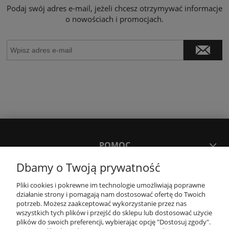
Podaj swój adres e-mail, jeżeli chcesz otrzymywać informacje
o nowościach i promocjach.
POMOC
Dbamy o Twoją prywatność
MOJE KONTO
Pliki cookies i pokrewne im technologie umożliwiają poprawne
działanie strony i pomagają nam dostosować ofertę do Twoich
potrzeb. Możesz zaakceptować wykorzystanie przez nas
PŁATNOŚCI I DOSTAWA
wszystkich tych plików i przejść do sklepu lub dostosować użycie
plików do swoich preferencji, wybierając opcję "Dostosuj zgody".