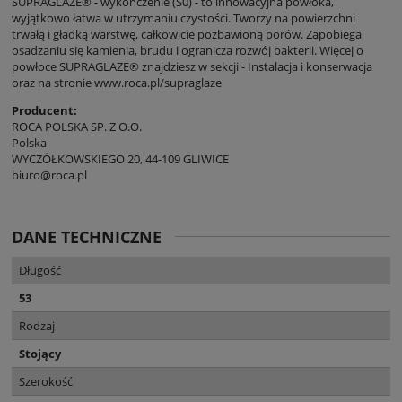
SUPRAGLAZE® - wykończenie (S0) - to innowacyjna powłoka,
wyjątkowo łatwa w utrzymaniu czystości. Tworzy na powierzchni
trwałą i gładką warstwę, całkowicie pozbawioną porów. Zapobiega
osadzaniu się kamienia, brudu i ogranicza rozwój bakterii. Więcej o
powłoce SUPRAGLAZE® znajdziesz w sekcji - Instalacja i konserwacja
oraz na stronie www.roca.pl/supraglaze
Producent:
ROCA POLSKA SP. Z O.O.
Polska
WYCZÓŁKOWSKIEGO 20, 44-109 GLIWICE
biuro@roca.pl
DANE TECHNICZNE
Długość
53
Rodzaj
Stojący
Szerokość