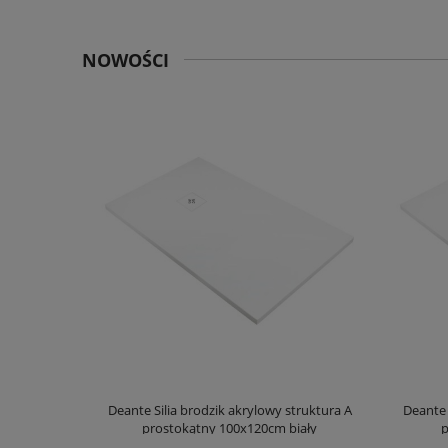
NOWOŚCI
truktura A
Deante Silia brodzik akrylowy struktura A
Deante 
ały
prostokątny 100x120cm biały
p