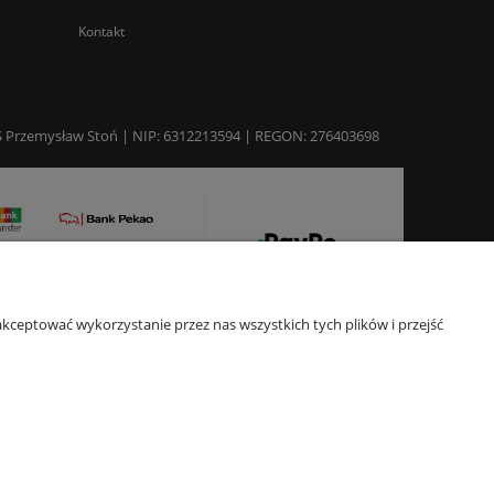
Kontakt
 TGS Przemysław Stoń | NIP: 6312213594 | REGON: 276403698
kceptować wykorzystanie przez nas wszystkich tych plików i przejść