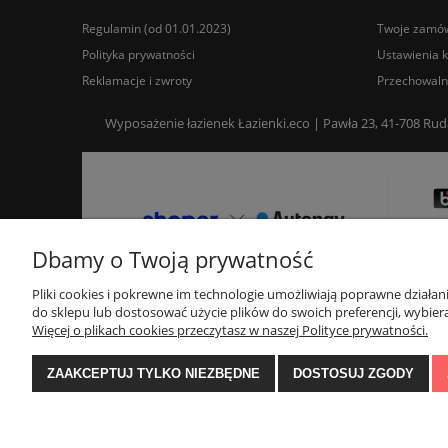
Regulamin (od 01.01.2023)
Twoje zamów
Polityka prywatności
Ustawienia 
Reklamacje i zwroty
Przechowaln
Wyposażenie łazienek Łazienki.eco | Pawła 23, 41-708 Rud
Dbamy o Twoją prywatność
Pliki cookies i pokrewne im technologie umożliwiają poprawne działa
do sklepu lub dostosować użycie plików do swoich preferencji, wybiera
Więcej o plikach cookies przeczytasz w naszej Polityce prywatności.
ZAAKCEPTUJ TYLKO NIEZBĘDNE
DOSTOSUJ ZGODY