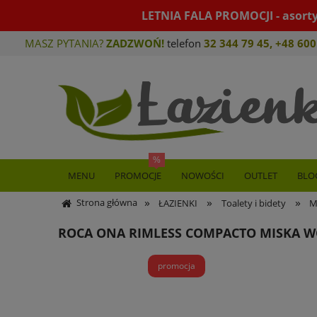
LETNIA FALA PROMOCJI - asort
MASZ PYTANIA?
ZADZWOŃ!
telefon
32 344 79 45
,
+48 600
MENU
PROMOCJE
NOWOŚCI
OUTLET
BLO
»
»
»
Strona główna
ŁAZIENKI
Toalety i bidety
M
ROCA ONA RIMLESS COMPACTO MISKA W
promocja