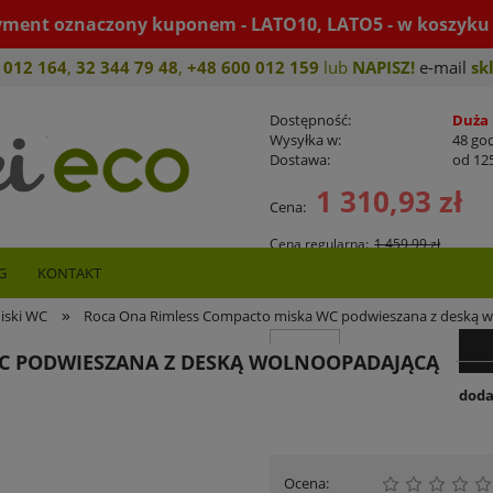
yment oznaczony kuponem - LATO10, LATO5 - w koszyku 
 012 164
,
32 344 79 4
8
,
+4
8 600 012 159
lub
NAPISZ!
e-mail
sk
Dostępność:
Duża 
Wysyłka w:
48 go
Dostawa:
od 125
1 310,93 zł
Cena:
Cena nie zawiera ew
płatności
Cena regularna:
1 459,99 zł
Najniższa cena z 30 dni przed obn
G
KONTAKT
-10%
»
iski WC
Roca Ona Rimless Compacto miska WC podwieszana z deską 
szt.
C PODWIESZANA Z DESKĄ WOLNOOPADAJĄCĄ
doda
Ocena: