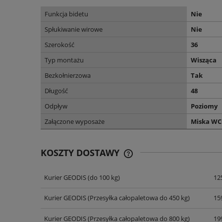
Funkcja bidetu
Nie
Spłukiwanie wirowe
Nie
Szerokość
36
Typ montażu
Wisząca
Bezkołnierzowa
Tak
Długość
48
Odpływ
Poziomy
Załączone wyposaże
Miska WC
KOSZTY DOSTAWY
Kurier GEODIS
(do 100 kg)
125
CENA NIE ZAWIERA EWENT
KOSZTÓW PŁATNOŚCI
Kurier GEODIS
(Przesyłka całopaletowa do 450 kg)
159
Kurier GEODIS
(Przesyłka całopaletowa do 800 kg)
199