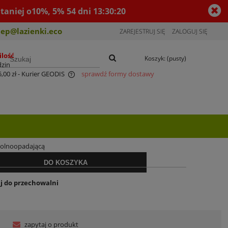
taniej o10%, 5%
54
dni
13
:
30
:
20
lep@lazienki.eco
ZAREJESTRUJ SIĘ
ZALOGUJ SIĘ
ilość
Koszyk:
(pusty)
dzin
,00 zł
- Kurier GEODIS
sprawdź formy dostawy
entualnych kosztów
iżką:
1 328,89 zł
wolnoopadającą
DO KOSZYKA
j do przechowalni
zapytaj o produkt