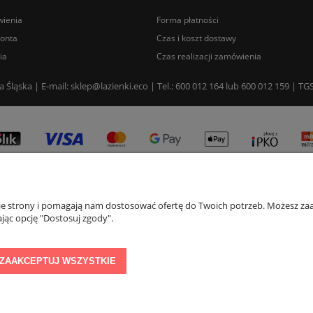
ienia
Forma płatności
konta
Czas i koszt dostawy
ia
Czas realizacji zamówienia
a Śląska | E-mail: sklep@lazienki.eco | Tel.: 600 012 164 lub 600 012 159 |
nie strony i pomagają nam dostosować ofertę do Twoich potrzeb. Możesz zaa
jąc opcję "Dostosuj zgody".
Sklep internetowy Shoper Premium
ZAAKCEPTUJ WSZYSTKIE