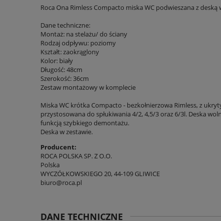
Roca Ona Rimless Compacto miska WC podwieszana z deską 
Dane techniczne:
Montaż: na stelażu/ do ściany
Rodzaj odpływu: poziomy
Kształt: zaokrąglony
Kolor: biały
Długość: 48cm
Szerokość: 36cm
Zestaw montażowy w komplecie
Miska WC krótka Compacto - bezkołnierzowa Rimless, z ukr
przystosowana do spłukiwania 4/2, 4,5/3 oraz 6/3l. Deska wol
funkcją szybkiego demontażu.
Deska w zestawie.
Producent:
ROCA POLSKA SP. Z O.O.
Polska
WYCZÓŁKOWSKIEGO 20, 44-109 GLIWICE
biuro@roca.pl
DANE TECHNICZNE