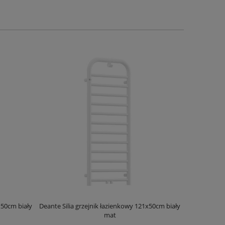
x50cm biały
Deante Silia grzejnik łazienkowy 121x50cm biały
Deante Ora
mat