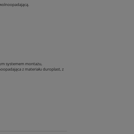
wolnoopadającą.
ytym systemem montażu,
noopadająca z materiału duroplast, z