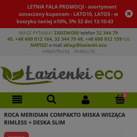
LETNIA FALA PROMOCJI - asortyment
oznaczony kuponem - LATO10, LATO5 - w
koszyku taniej o10%, 5%
52
dni
13
:
10
:
43
MASZ PYTANIA?
ZADZWOŃ!
telefon
32 344 79
45
,
+48 600 012 164
,
32 344 79 4
8
,
+4
8 600 012 159
lub
NAPISZ!
e-mail
sklep@lazienki.eco
ZAREJESTRUJ SIĘ
ZALOGUJ SIĘ
ROCA MERIDIAN COMPAKTO MISKA WISZĄCA
RIMLESS + DESKA SLIM
promocja