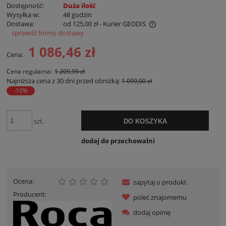
Dostępność:
Duża ilość
Wysyłka w:
48 godzin
Dostawa:
od 125,00 zł
- Kurier GEODIS
sprawdź formy dostawy
Cena nie zawiera ewentualnych kosztów płatności
1 086,46 zł
Cena:
Cena regularna:
1 209,99 zł
Najniższa cena z 30 dni przed obniżką:
1 099,00 zł
-10%
szt.
DO KOSZYKA
dodaj do przechowalni
Ocena:
zapytaj o produkt
Producent:
poleć znajomemu
dodaj opinię