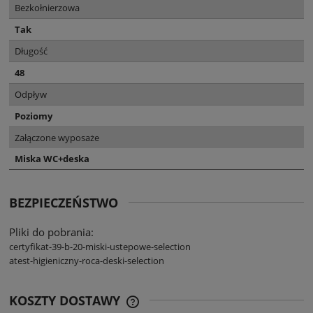
Bezkołnierzowa
Tak
Długość
48
Odpływ
Poziomy
Załączone wyposaże
Miska WC+deska
BEZPIECZEŃSTWO
Pliki do pobrania:
certyfikat-39-b-20-miski-ustepowe-selection
atest-higieniczny-roca-deski-selection
KOSZTY DOSTAWY
CENA NIE ZAWIERA EWENTUALNYCH