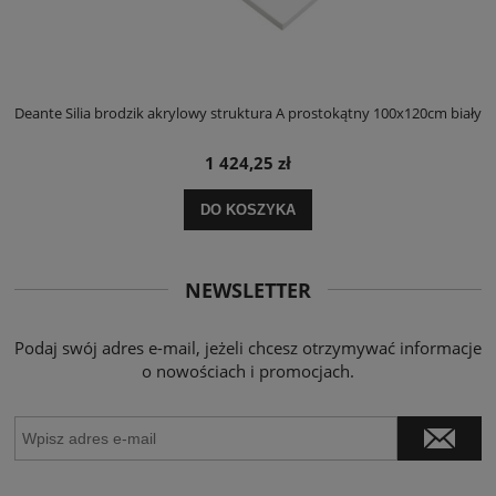
ły
Deante Silia brodzik akrylowy struktura A prostokątny 100x120cm biały
D
1 424,25 zł
DO KOSZYKA
NEWSLETTER
Podaj swój adres e-mail, jeżeli chcesz otrzymywać informacje
o nowościach i promocjach.