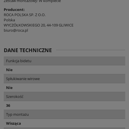
Zestaw montażowy: W komplecie
Producent:
ROCA POLSKA SP. Z O.O.
Polska
WYCZÓŁKOWSKIEGO 20, 44-109 GLIWICE
biuro@roca.pl
DANE TECHNICZNE
Funkcja bidetu
Nie
Spłukiwanie wirowe
Nie
Szerokość
36
Typ montażu
Wisząca