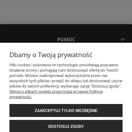
POMOC
Dbamy o Twoją prywatność
MOJE KONTO
Pliki cookies i pokrewne im technologie umożliwiają poprawne
działanie strony i pomagają nam dostosować ofertę do Twoich
PŁATNOŚCI I DOSTAWA
potrzeb. Możesz zaakceptować wykorzystanie przez nas
wszystkich tych plików i przejść do sklepu lub dostosować użycie
plików do swoich preferencji, wybierając opcję "Dostosuj zgody".
Więcej o plikach cookies przeczytasz w naszej Polityce
KONTAKT
prywatności.
ZAAKCEPTUJ TYLKO NIEZBĘDNE
Wyposażenie łazienek Łazienki.eco | Pawła 23, 41-708 Ruda Śląska | E-mail:
sklep@lazienki.eco | Tel.: 600 012 164 lub 600 012 159 | TGS Przemysław
Stoń | NIP: 6312213594 | REGON: 276403698
DOSTOSUJ ZGODY