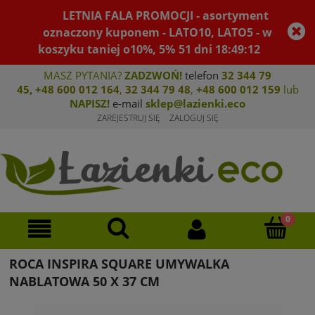
LETNIA FALA PROMOCJI - asortyment
oznaczony kuponem - LATO10, LATO5 - w
koszyku taniej o10%, 5%
51
dni
18
:
49
:
12
MASZ PYTANIA?
ZADZWOŃ!
telefon
32 344 79
45
,
+48 600 012 164
,
32 344 79 4
8
,
+4
8 600 012 159
lub
NAPISZ!
e-mail
sklep@lazienki.eco
ZAREJESTRUJ SIĘ
ZALOGUJ SIĘ
ROCA INSPIRA SQUARE UMYWALKA
NABLATOWA 50 X 37 CM