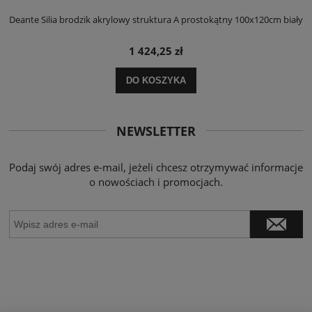
ły
Deante Silia brodzik akrylowy struktura A prostokątny 100x120cm biały
D
1 424,25 zł
DO KOSZYKA
NEWSLETTER
Podaj swój adres e-mail, jeżeli chcesz otrzymywać informacje
o nowościach i promocjach.