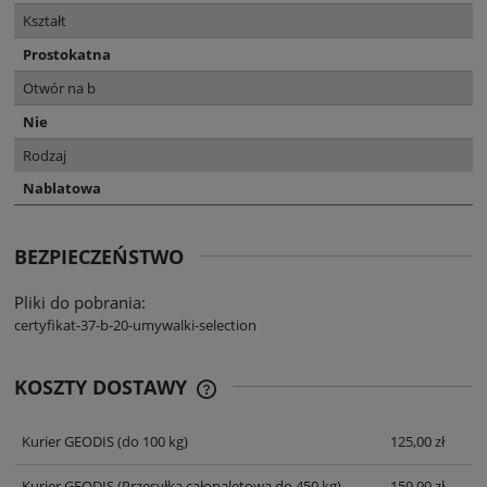
Kształt
Prostokatna
Otwór na b
Nie
Rodzaj
Nablatowa
BEZPIECZEŃSTWO
Pliki do pobrania:
certyfikat-37-b-20-umywalki-selection
KOSZTY DOSTAWY
CENA NIE ZAWIERA EWENTUALNYCH
KOSZTÓW PŁATNOŚCI
Kurier GEODIS
(do 100 kg)
125,00 zł
Kurier GEODIS
(Przesyłka całopaletowa do 450 kg)
159,00 zł