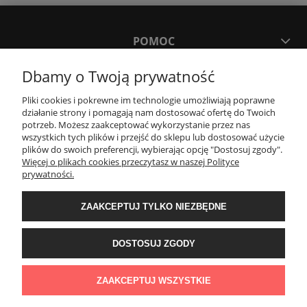
POMOC
Dbamy o Twoją prywatność
MOJE KONTO
Pliki cookies i pokrewne im technologie umożliwiają poprawne
działanie strony i pomagają nam dostosować ofertę do Twoich
PŁATNOŚCI I DOSTAWA
potrzeb. Możesz zaakceptować wykorzystanie przez nas
wszystkich tych plików i przejść do sklepu lub dostosować użycie
plików do swoich preferencji, wybierając opcję "Dostosuj zgody".
Więcej o plikach cookies przeczytasz w naszej Polityce
KONTAKT
prywatności.
ZAAKCEPTUJ TYLKO NIEZBĘDNE
Wyposażenie łazienek Łazienki.eco | Pawła 23, 41-708 Ruda Śląska | E-mail:
sklep@lazienki.eco | Tel.: 600 012 164 lub 600 012 159 | TGS Przemysław
Stoń | NIP: 6312213594 | REGON: 276403698
DOSTOSUJ ZGODY
ZAAKCEPTUJ WSZYSTKIE