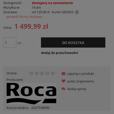
Dostępność:
dostępny na zamówienie
Wysyłka w:
14 dni
Dostawa:
od 125,00 zł
- Kurier GEODIS
sprawdź formy dostawy
Cena nie zawiera ewentualnych kosztów płatności
1 499,99 zł
Cena:
szt.
DO KOSZYKA
dodaj do przechowalni
Ocena:
zapytaj o produkt
Producent:
poleć znajomemu
dodaj opinię
Kod produktu:
A327530000