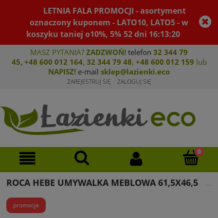
LETNIA FALA PROMOCJI - asortyment
oznaczony kuponem - LATO10, LATO5 - w
koszyku taniej o10%, 5%
52
dni
16
:
13
:
20
MASZ PYTANIA?
ZADZWOŃ!
telefon
32 344 79
45
,
+48 600 012 164
,
32 344 79 4
8
,
+4
8 600 012 159
lub
NAPISZ!
e-mail
sklep@lazienki.eco
ZAREJESTRUJ SIĘ
ZALOGUJ SIĘ
ROCA HEBE UMYWALKA MEBLOWA 61,5X46,5
promocja