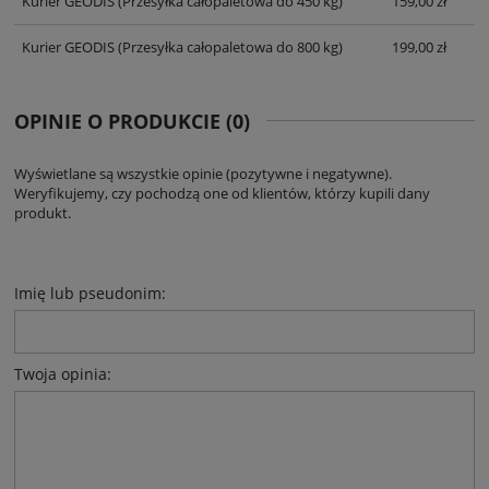
Kurier GEODIS
(Przesyłka całopaletowa do 450 kg)
159,00 zł
Kurier GEODIS
(Przesyłka całopaletowa do 800 kg)
199,00 zł
OPINIE O PRODUKCIE (0)
Wyświetlane są wszystkie opinie (pozytywne i negatywne).
Weryfikujemy, czy pochodzą one od klientów, którzy kupili dany
produkt.
Imię lub pseudonim:
Twoja opinia: