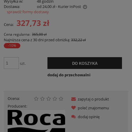
Wysyłka w:
48 godzin
Dostawa:
od 24,00 zł
- Kurier InPost
sprawdź formy dostawy
Cena nie zawiera ewentualnych kosztów płatności
327,73 zł
Cena:
Cena regularna:
365,00 zł
Najniższa cena z 30 dni przed obniżką:
332,22 zł
-10%
szt.
DO KOSZYKA
dodaj do przechowalni
Ocena:
zapytaj o produkt
Producent:
poleć znajomemu
dodaj opinię