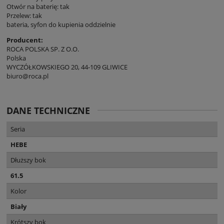
Otwór na baterię: tak
Przelew: tak
bateria, syfon do kupienia oddzielnie
Producent:
ROCA POLSKA SP. Z O.O.
Polska
WYCZÓŁKOWSKIEGO 20, 44-109 GLIWICE
biuro@roca.pl
DANE TECHNICZNE
Seria
HEBE
Dłuższy bok
61.5
Kolor
Biały
Krótszy bok