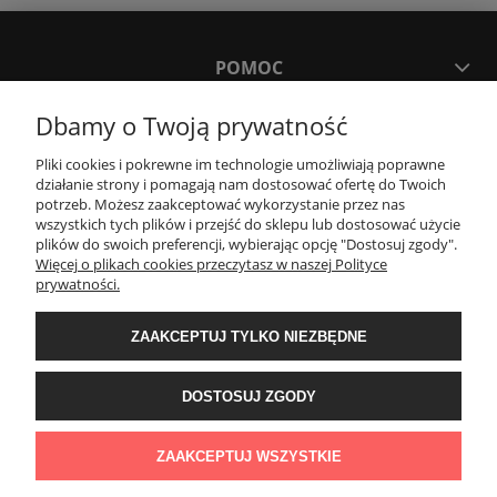
POMOC
Dbamy o Twoją prywatność
MOJE KONTO
Pliki cookies i pokrewne im technologie umożliwiają poprawne
działanie strony i pomagają nam dostosować ofertę do Twoich
PŁATNOŚCI I DOSTAWA
potrzeb. Możesz zaakceptować wykorzystanie przez nas
wszystkich tych plików i przejść do sklepu lub dostosować użycie
plików do swoich preferencji, wybierając opcję "Dostosuj zgody".
Więcej o plikach cookies przeczytasz w naszej Polityce
KONTAKT
prywatności.
ZAAKCEPTUJ TYLKO NIEZBĘDNE
Wyposażenie łazienek Łazienki.eco | Pawła 23, 41-708 Ruda Śląska | E-mail:
sklep@lazienki.eco | Tel.: 600 012 164 lub 600 012 159 | TGS Przemysław
Stoń | NIP: 6312213594 | REGON: 276403698
DOSTOSUJ ZGODY
ZAAKCEPTUJ WSZYSTKIE