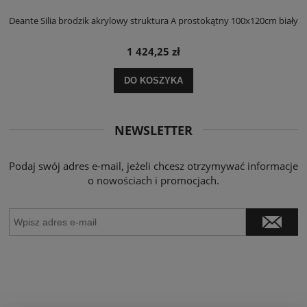
ły
Deante Silia brodzik akrylowy struktura A prostokątny 100x120cm biały
D
1 424,25 zł
DO KOSZYKA
NEWSLETTER
Podaj swój adres e-mail, jeżeli chcesz otrzymywać informacje
o nowościach i promocjach.