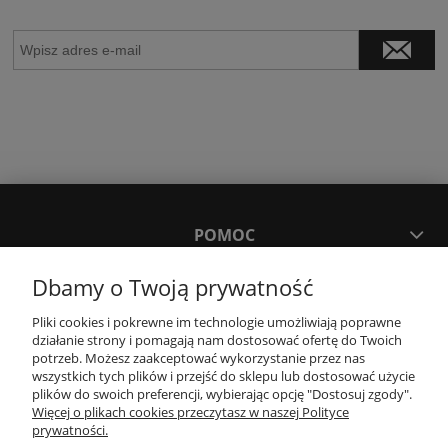
POMOC
Dbamy o Twoją prywatność
MOJE KONTO
Pliki cookies i pokrewne im technologie umożliwiają poprawne
działanie strony i pomagają nam dostosować ofertę do Twoich
PŁATNOŚCI I DOSTAWA
potrzeb. Możesz zaakceptować wykorzystanie przez nas
wszystkich tych plików i przejść do sklepu lub dostosować użycie
plików do swoich preferencji, wybierając opcję "Dostosuj zgody".
Więcej o plikach cookies przeczytasz w naszej Polityce
KONTAKT
prywatności.