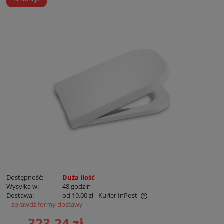
Dostępność:
Duża ilość
Wysyłka w:
48 godzin
Dostawa:
od 19,00 zł
- Kurier InPost
sprawdź formy dostawy
Cena nie zawiera ewentualnych kosztów płatności
323,24 zł