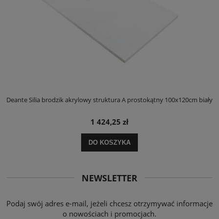
ły
Deante Silia brodzik akrylowy struktura A prostokątny 100x120cm biały
D
1 424,25 zł
DO KOSZYKA
NEWSLETTER
Podaj swój adres e-mail, jeżeli chcesz otrzymywać informacje
o nowościach i promocjach.