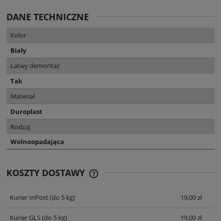
DANE TECHNICZNE
Kolor
Biały
Łatwy demontaż
Tak
Materiał
Duroplast
Rodzaj
Wolnoopadająca
KOSZTY DOSTAWY
CENA NIE ZAWIERA EWENTUALNYCH
KOSZTÓW PŁATNOŚCI
Kurier InPost
(do 5 kg)
19,00 zł
Kurier GLS
(do 5 kg)
19,00 zł