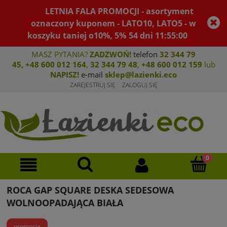
LETNIA FALA PROMOCJI - asortyment
oznaczony kuponem - LATO10, LATO5 - w
koszyku taniej o10%, 5%
54
dni
11
:
54
:
59
MASZ PYTANIA?
ZADZWOŃ!
telefon
32 344 79
45
,
+48 600 012 164
,
32 344 79 4
8
,
+4
8 600 012 159
lub
NAPISZ!
e-mail
sklep@lazienki.eco
ZAREJESTRUJ SIĘ
ZALOGUJ SIĘ
ROCA GAP SQUARE DESKA SEDESOWA
WOLNOOPADAJĄCA BIAŁA
promocja