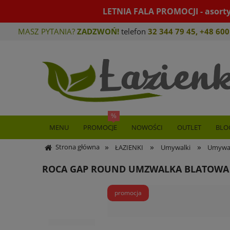
LETNIA FALA PROMOCJI - asort
MASZ PYTANIA?
ZADZWOŃ!
telefon
32 344 79 45
,
+48 600
MENU
PROMOCJE
NOWOŚCI
OUTLET
BLO
»
»
»
Strona główna
ŁAZIENKI
Umywalki
Umywal
ROCA GAP ROUND UMZWALKA BLATOWA 
promocja