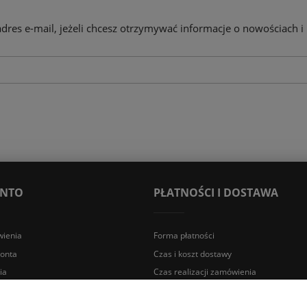
adres e-mail, jeżeli chcesz otrzymywać informacje o nowościach i
ONTO
PŁATNOŚCI I DOSTAWA
ienia
Forma płatności
konta
Czas i koszt dostawy
ia
Czas realizacji zamówienia
a Śląska | E-mail: sklep@lazienki.eco | Tel.: 600 012 164 lub 600 012 159 |