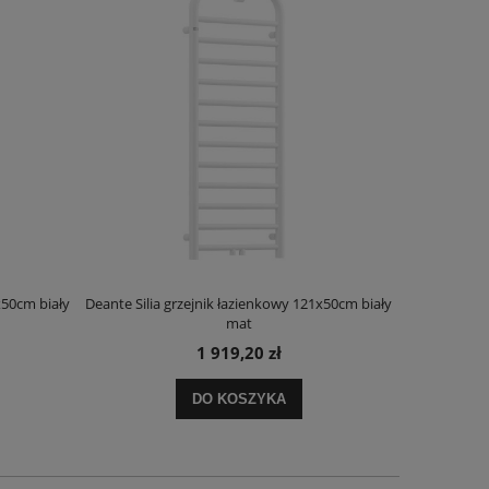
x50cm biały
Deante Silia grzejnik łazienkowy 121x50cm biały
Deante Ora
mat
1 919,20 zł
DO KOSZYKA