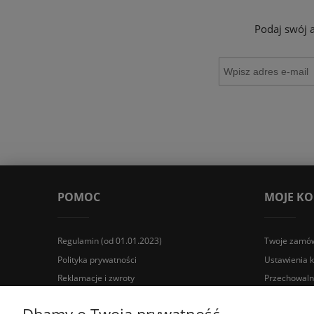
Podaj swój 
POMOC
MOJE K
Regulamin (od 01.01.2023)
Twoje zamów
Polityka prywatności
Ustawienia 
Reklamacje i zwroty
Przechowaln
Wyposażenie łazienek Łazienki.eco | Pawła 23, 41-708 Rud