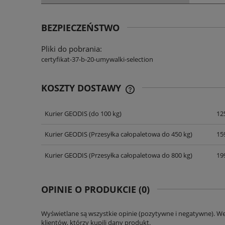
BEZPIECZEŃSTWO
Pliki do pobrania:
certyfikat-37-b-20-umywalki-selection
KOSZTY DOSTAWY
Kurier GEODIS
(do 100 kg)
125
CENA NIE ZAWIERA EWENT
KOSZTÓW PŁATNOŚCI
Kurier GEODIS
(Przesyłka całopaletowa do 450 kg)
159
Kurier GEODIS
(Przesyłka całopaletowa do 800 kg)
199
OPINIE O PRODUKCIE (0)
Wyświetlane są wszystkie opinie (pozytywne i negatywne). W
klientów, którzy kupili dany produkt.