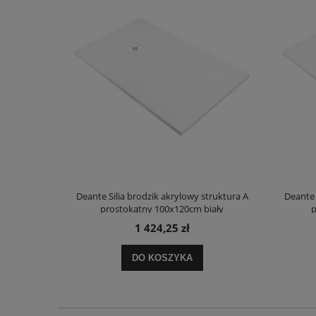
truktura A
Deante Silia brodzik akrylowy struktura A
Deante 
ały
prostokątny 100x120cm biały
p
1 424,25 zł
DO KOSZYKA