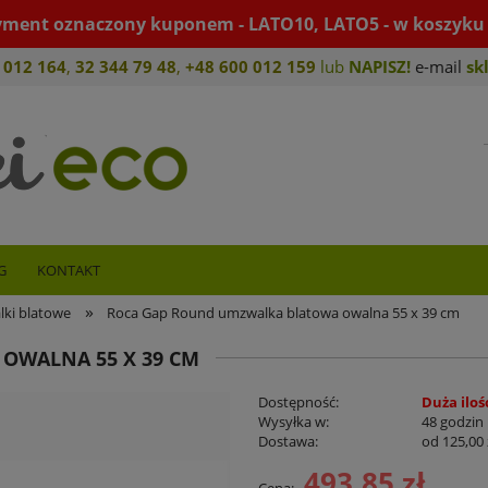
yment oznaczony kuponem - LATO10, LATO5 - w koszyku 
 012 164
,
32 344 79 4
8
,
+4
8 600 012 159
lub
NAPISZ!
e-mail
sk
G
KONTAKT
»
ki blatowe
Roca Gap Round umzwalka blatowa owalna 55 x 39 cm
OWALNA 55 X 39 CM
Dostępność:
Duża iloś
Wysyłka w:
48 godzin
Dostawa:
od 125,00 
493,85 zł