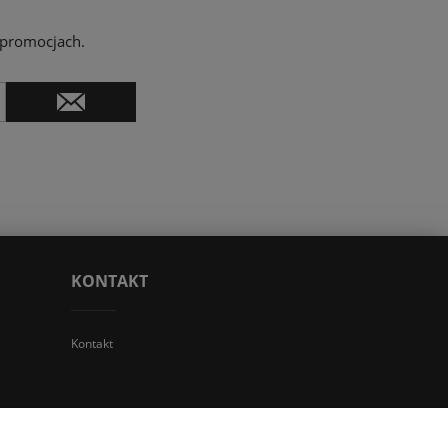
 promocjach.
KONTAKT
Kontakt
 TGS Przemysław Stoń | NIP: 6312213594 | REGON: 276403698