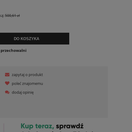
ualnych kosztów
ką:
500,61 zł
DO KOSZYKA
o przechowalni
zapytaj o produkt
poleć znajomemu
dodaj opinię