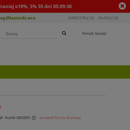
taniej o10%, 5%
55
dni
05
:
09
:
37
lep@lazienki.eco
ZAREJESTRUJ SIĘ
ZALOGUJ SIĘ
Koszyk:
(pusty)
ć
zł
- Kurier GEODIS
sprawdź formy dostawy