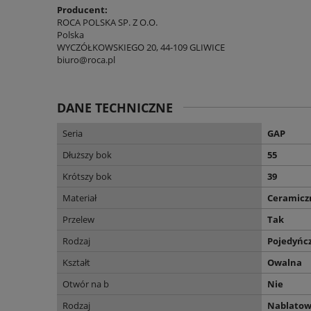
Producent:
ROCA POLSKA SP. Z O.O.
Polska
WYCZÓŁKOWSKIEGO 20, 44-109 GLIWICE
biuro@roca.pl
DANE TECHNICZNE
Seria
GAP
Dłuższy bok
55
Krótszy bok
39
Materiał
Ceramicz
Przelew
Tak
Rodzaj
Pojedyńc
Kształt
Owalna
Otwór na b
Nie
Rodzaj
Nablato