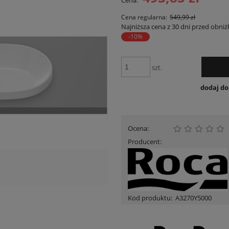
Cena:
Cena nie zawiera ewent
płatności
Cena regularna:
549,99 zł
Najniższa cena z 30 dni przed obniż
-10%
szt.
dodaj d
Ocena:
Producent:
Kod produktu:
A3270Y5000