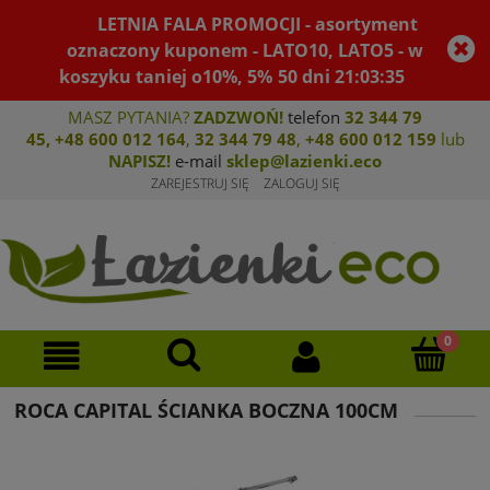
LETNIA FALA PROMOCJI - asortyment
oznaczony kuponem - LATO10, LATO5 - w
koszyku taniej o10%, 5%
50
dni
21
:
03
:
35
MASZ PYTANIA?
ZADZWOŃ!
telefon
32 344 79
45
,
+48 600 012 164
,
32 344 79 4
8
,
+4
8 600 012 159
lub
NAPISZ!
e-mail
sklep@lazienki.eco
ZAREJESTRUJ SIĘ
ZALOGUJ SIĘ
ROCA CAPITAL ŚCIANKA BOCZNA 100CM