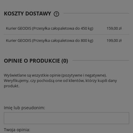
KOSZTY DOSTAWY
CENA NIE ZAWIERA EWENTUALNYCH
KOSZTÓW PŁATNOŚCI
Kurier GEODIS
(Przesyłka całopaletowa do 450 kg)
159,00 zł
Kurier GEODIS
(Przesyłka całopaletowa do 800 kg)
199,00 zł
OPINIE O PRODUKCIE (0)
Wyświetlane są wszystkie opinie (pozytywne i negatywne).
Weryfikujemy, czy pochodzą one od klientów, którzy kupili dany
produkt.
Imię lub pseudonim:
Twoja opinia: