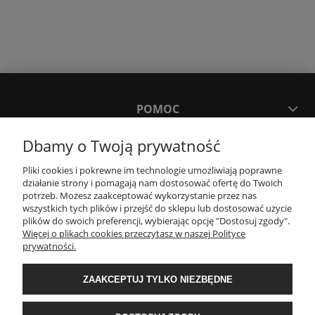
POMOC
Dbamy o Twoją prywatność
MOJE KONTO
Pliki cookies i pokrewne im technologie umożliwiają poprawne
działanie strony i pomagają nam dostosować ofertę do Twoich
PŁATNOŚCI I DOSTAWA
potrzeb. Możesz zaakceptować wykorzystanie przez nas
wszystkich tych plików i przejść do sklepu lub dostosować użycie
plików do swoich preferencji, wybierając opcję "Dostosuj zgody".
Więcej o plikach cookies przeczytasz w naszej Polityce
KONTAKT
prywatności.
ZAAKCEPTUJ TYLKO NIEZBĘDNE
Wyposażenie łazienek Łazienki.eco | Pawła 23, 41-708 Ruda Śląska | E-mail:
sklep@lazienki.eco | Tel.: 600 012 164 lub 600 012 159 | TGS Przemysław
Stoń | NIP: 6312213594 | REGON: 276403698