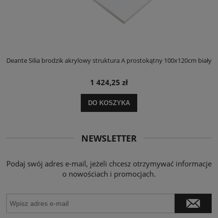
ły
Deante Silia brodzik akrylowy struktura A prostokątny 100x120cm biały
D
1 424,25 zł
DO KOSZYKA
NEWSLETTER
Podaj swój adres e-mail, jeżeli chcesz otrzymywać informacje
o nowościach i promocjach.