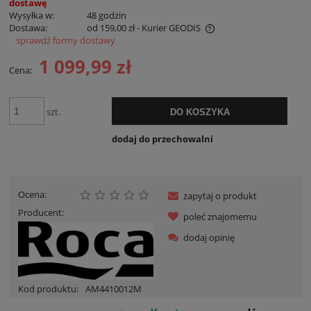
dostawę
Wysyłka w:
48 godzin
Dostawa:
od 159,00 zł
- Kurier GEODIS
sprawdź formy dostawy
Cena nie zawiera ewentualnych kosztów płatności
1 099,99 zł
Cena:
szt.
DO KOSZYKA
dodaj do przechowalni
Ocena:
zapytaj o produkt
Producent:
poleć znajomemu
dodaj opinię
Kod produktu:
AM4410012M