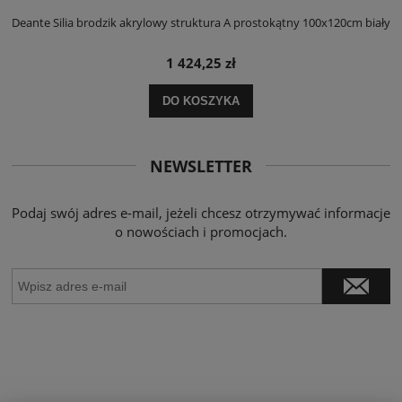
ły
Deante Silia brodzik akrylowy struktura A prostokątny 100x120cm biały
D
1 424,25 zł
DO KOSZYKA
NEWSLETTER
Podaj swój adres e-mail, jeżeli chcesz otrzymywać informacje
o nowościach i promocjach.