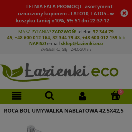
LETNIA FALA PROMOCJI - asortyment
oznaczony kuponem - LATO10, LATO5 - w
koszyku taniej o10%, 5%
51
dni
22
:
37
:
11
MASZ PYTANIA?
ZADZWOŃ!
telefon
32 344 79
45
,
+48 600 012 164
,
32 344 79 4
8
,
+4
8 600 012 159
lub
NAPISZ!
e-mail
sklep@lazienki.eco
ZAREJESTRUJ SIĘ
ZALOGUJ SIĘ
ROCA BOL UMYWALKA NABLATOWA 42,5X42,5