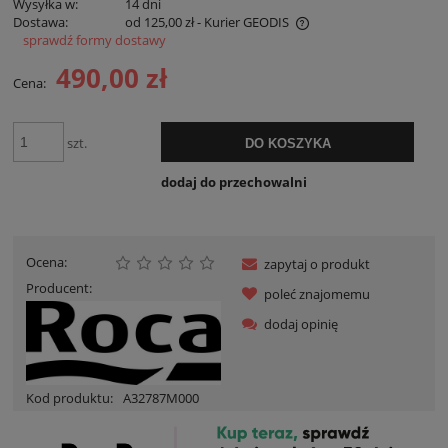
Wysyłka w:
14 dni
Dostawa:
od 125,00 zł
- Kurier GEODIS
sprawdź formy dostawy
Cena nie zawiera ewentualnych kosztów płatności
490,00 zł
Cena:
szt.
DO KOSZYKA
dodaj do przechowalni
Ocena:
zapytaj o produkt
Producent:
poleć znajomemu
dodaj opinię
Kod produktu:
A32787M000