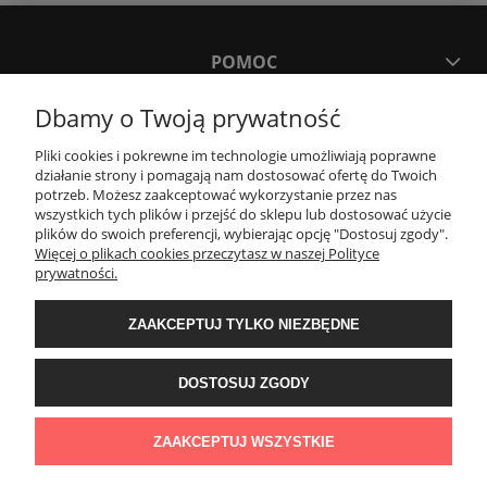
POMOC
Dbamy o Twoją prywatność
MOJE KONTO
Pliki cookies i pokrewne im technologie umożliwiają poprawne
działanie strony i pomagają nam dostosować ofertę do Twoich
PŁATNOŚCI I DOSTAWA
potrzeb. Możesz zaakceptować wykorzystanie przez nas
wszystkich tych plików i przejść do sklepu lub dostosować użycie
plików do swoich preferencji, wybierając opcję "Dostosuj zgody".
Więcej o plikach cookies przeczytasz w naszej Polityce
KONTAKT
prywatności.
ZAAKCEPTUJ TYLKO NIEZBĘDNE
Wyposażenie łazienek Łazienki.eco | Pawła 23, 41-708 Ruda Śląska | E-mail:
sklep@lazienki.eco | Tel.: 600 012 164 lub 600 012 159 | TGS Przemysław
Stoń | NIP: 6312213594 | REGON: 276403698
DOSTOSUJ ZGODY
ZAAKCEPTUJ WSZYSTKIE