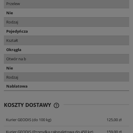
Przelew
Nie
Rodzaj
Pojedyńcza
Kształt
Okrągła
Otwór na b
Nie
Rodzaj
Nablatowa
KOSZTY DOSTAWY
CENA NIE ZAWIERA EWENTUALNYCH
KOSZTÓW PŁATNOŚCI
Kurier GEODIS
(do 100 kg)
125,00 zł
Kurier GEODIS
(Przesyłka całopaletowa do 450 kg)
159,00 zł