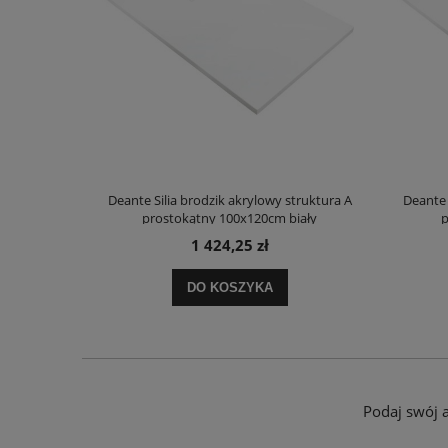
truktura A
Deante Silia brodzik akrylowy struktura A
Deante 
ały
prostokątny 100x120cm biały
p
1 424,25 zł
DO KOSZYKA
Podaj swój 