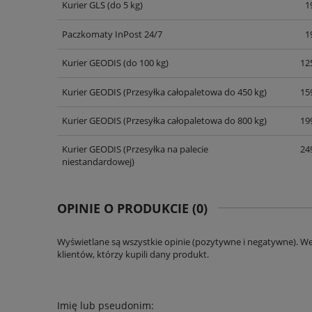
Kurier GLS
(do 5 kg)
1
Paczkomaty InPost 24/7
1
Kurier GEODIS
(do 100 kg)
125
Kurier GEODIS
(Przesyłka całopaletowa do 450 kg)
159
Kurier GEODIS
(Przesyłka całopaletowa do 800 kg)
199
Kurier GEODIS
(Przesyłka na palecie
249
niestandardowej)
OPINIE O PRODUKCIE (0)
Wyświetlane są wszystkie opinie (pozytywne i negatywne). W
klientów, którzy kupili dany produkt.
Imię lub pseudonim: