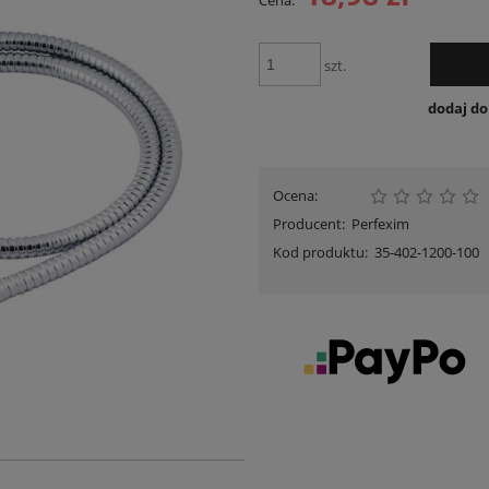
Cena:
Cena nie zawiera ewentua
płatności
szt.
dodaj d
Ocena:
Producent:
Perfexim
Kod produktu:
35-402-1200-100