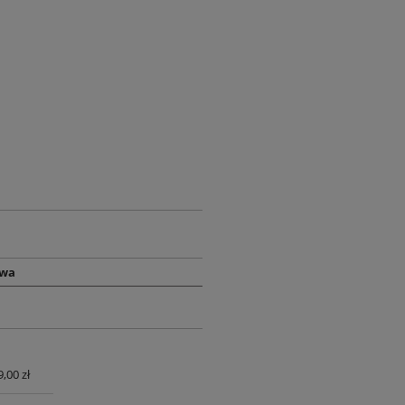
owa
9,00 zł
UALNYCH