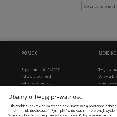
POMOC
MOJE K
Regulamin (od 01.01.2023)
Twoje zamów
Polityka prywatności
Ustawienia 
Reklamacje i zwroty
Przechowaln
Wyposażenie łazienek Łazienki.eco | Pawła 23, 41-708 Rud
Dbamy o Twoją prywatność
Pliki cookies i pokrewne im technologie umożliwiają poprawne działa
do sklepu lub dostosować użycie plików do swoich preferencji, wybiera
Więcej o plikach cookies przeczytasz w naszej Polityce prywatności.