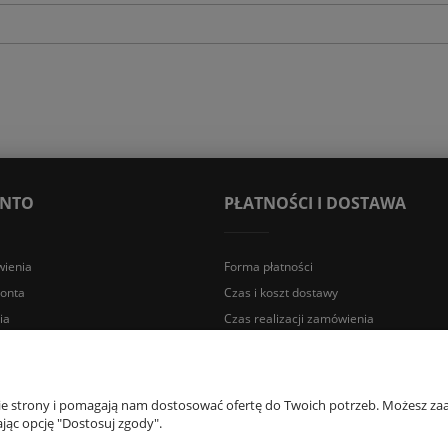
ONTO
PŁATNOŚCI I DOSTAWA
ienia
Forma płatności
konta
Czas i koszt dostawy
ia
Czas realizacji zamówienia
a Śląska | E-mail: sklep@lazienki.eco | Tel.: 600 012 164 lub 600 012 159 |
nie strony i pomagają nam dostosować ofertę do Twoich potrzeb. Możesz zaa
jąc opcję "Dostosuj zgody".