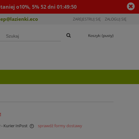
taniej o10%, 5%
52
dni
01
:
49
:
49
lep@lazienki.eco
ZAREJESTRUJ SIĘ
ZALOGUJ SIĘ
Koszyk:
(pusty)
ć
ł
- Kurier InPost
sprawdź formy dostawy