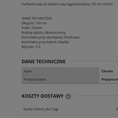
Perfexim wąż do baterii z wyciąganą baterią 120 cm chrom.
DANE TECHNICZNE
Długość: 120 cm
Kolor: Chrom
Rodzaj oplotu: Wzmocniony
Końcówka przy słuchawce: Stożkowa
Końcówka przy baterii: Zwykła
Wymiar: 1/2
DANE TECHNICZNE
Kolor
Chrom
Przeznaczenie
Prysznic
KOSZTY DOSTAWY
Kurier InPost
(do 5 kg)
1
CENA NIE ZAWIERA EWENT
KOSZTÓW PŁATNOŚCI