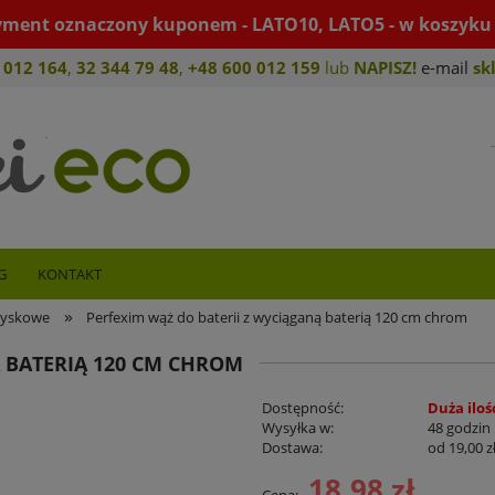
yment oznaczony kuponem - LATO10, LATO5 - w koszyku 
 012 164
,
32 344 79 4
8
,
+4
8 600 012 159
lub
NAPISZ!
e-mail
sk
G
KONTAKT
»
ryskowe
Perfexim wąż do baterii z wyciąganą baterią 120 cm chrom
Ą BATERIĄ 120 CM CHROM
Dostępność:
Duża iloś
Wysyłka w:
48 godzin
Dostawa:
od 19,00 z
18,98 zł