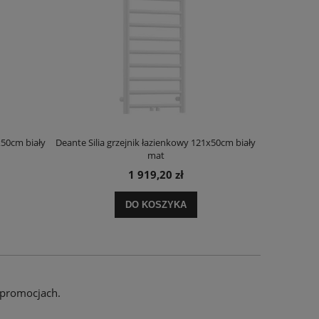
x50cm biały
Deante Silia grzejnik łazienkowy 121x50cm biały
Deante Ora
mat
1 919,20 zł
DO KOSZYKA
 promocjach.