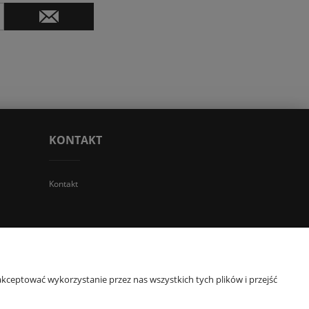
KONTAKT
Kontakt
 TGS Przemysław Stoń | NIP: 6312213594 | REGON: 276403698
kceptować wykorzystanie przez nas wszystkich tych plików i przejść