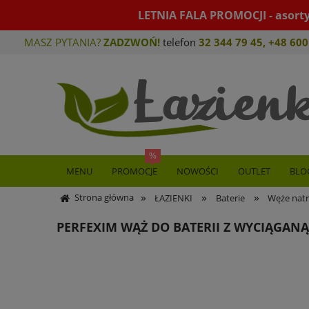
LETNIA FALA PROMOCJI - asort
MASZ PYTANIA?
ZADZWOŃ!
telefon
32 344 79 45
,
+48 600
MENU
PROMOCJE
NOWOŚCI
OUTLET
BLO
»
»
»
Strona główna
ŁAZIENKI
Baterie
Węże nat
PERFEXIM WĄŻ DO BATERII Z WYCIĄGAN