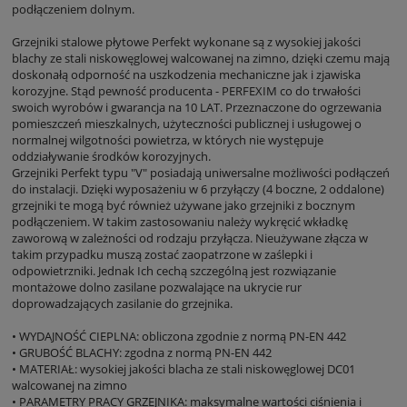
podłączeniem dolnym.
Grzejniki stalowe płytowe Perfekt wykonane są z wysokiej jakości
blachy ze stali niskowęglowej walcowanej na zimno, dzięki czemu mają
doskonałą odporność na uszkodzenia mechaniczne jak i zjawiska
korozyjne. Stąd pewność producenta - PERFEXIM co do trwałości
swoich wyrobów i gwarancja na 10 LAT. Przeznaczone do ogrzewania
pomieszczeń mieszkalnych, użyteczności publicznej i usługowej o
normalnej wilgotności powietrza, w których nie występuje
oddziaływanie środków korozyjnych.
Grzejniki Perfekt typu "V" posiadają uniwersalne możliwości podłączeń
do instalacji. Dzięki wyposażeniu w 6 przyłączy (4 boczne, 2 oddalone)
grzejniki te mogą być również używane jako grzejniki z bocznym
podłączeniem. W takim zastosowaniu należy wykręcić wkładkę
zaworową w zależności od rodzaju przyłącza. Nieużywane złącza w
takim przypadku muszą zostać zaopatrzone w zaślepki i
odpowietrzniki. Jednak Ich cechą szczególną jest rozwiązanie
montażowe dolno zasilane pozwalające na ukrycie rur
doprowadzających zasilanie do grzejnika.
• WYDAJNOŚĆ CIEPLNA: obliczona zgodnie z normą PN-EN 442
• GRUBOŚĆ BLACHY: zgodna z normą PN-EN 442
• MATERIAŁ: wysokiej jakości blacha ze stali niskowęglowej DC01
walcowanej na zimno
• PARAMETRY PRACY GRZEJNIKA: maksymalne wartości ciśnienia i