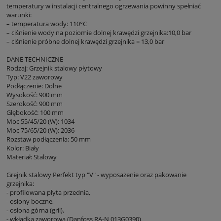
temperatury w instalacji centralnego ogrzewania powinny spełniać
warunki:
– temperatura wody: 110°C
– ciśnienie wody na poziomie dolnej krawędzi grzejnika:10,0 bar
– ciśnienie próbne dolnej krawędzi grzejnika = 13,0 bar
DANE TECHNICZNE
Rodzaj: Grzejnik stalowy płytowy
Typ: V22 zaworowy
Podłączenie: Dolne
Wysokość: 900 mm
Szerokość: 900 mm
Głębokość: 100 mm
Moc 55/45/20 (W): 1034
Moc 75/65/20 (W): 2036
Rozstaw podłączenia: 50 mm
Kolor: Biały
Materiał: Stalowy
Grejnik stalowy Perfekt typ "V" - wyposażenie oraz pakowanie
grzejnika:
- profilowana płyta przednia,
- osłony boczne,
- osłona górna (gril),
- wkładka zaworowa (Danfoss RA-N 013G0390)