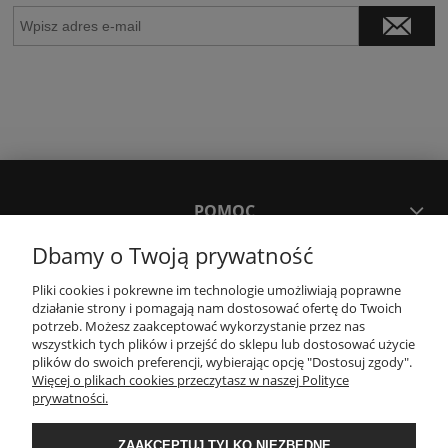
POMOC
Dbamy o Twoją prywatność
MOJE KONTO
Pliki cookies i pokrewne im technologie umożliwiają poprawne
działanie strony i pomagają nam dostosować ofertę do Twoich
potrzeb. Możesz zaakceptować wykorzystanie przez nas
PŁATNOŚCI I DOSTAWA
wszystkich tych plików i przejść do sklepu lub dostosować użycie
plików do swoich preferencji, wybierając opcję "Dostosuj zgody".
Więcej o plikach cookies przeczytasz w naszej Polityce
KONTAKT
prywatności.
ZAAKCEPTUJ TYLKO NIEZBĘDNE