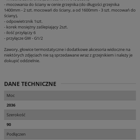
- mocowania do ściany w cenie grzejnika (do długości grzejnika
1400mm - 2 szt. mocowań do ściany, a od 1600mm - 3 szt. mocowań do
ściany),
- odpowietrznik 1szt.
- korek mosiężny zaślepiający 2szt.
- ilość przyłączy 6
- przyłącze GW - G1/2
Zawory, głowice termostatyczne i dodatkowe akcesoria widoczne na
niektórych zdjęciach nie są sprzedawane wraz z grzejnikiem i należy je
dokupić oddzielnie.
DANE TECHNICZNE
Moc
2036
Szerokość
90
Podłączen