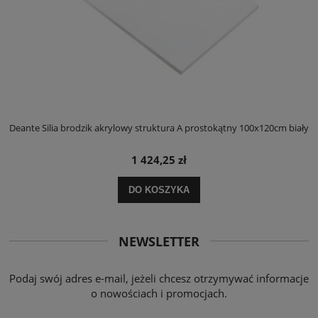
ły
Deante Silia brodzik akrylowy struktura A prostokątny 100x120cm biały
D
1 424,25 zł
DO KOSZYKA
NEWSLETTER
Podaj swój adres e-mail, jeżeli chcesz otrzymywać informacje
o nowościach i promocjach.