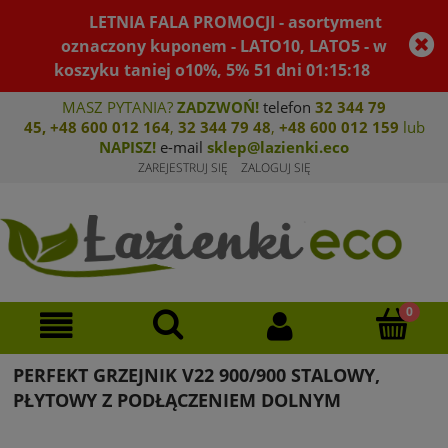
LETNIA FALA PROMOCJI - asortyment
oznaczony kuponem - LATO10, LATO5 - w
koszyku taniej o10%, 5%
51
dni
01
:
15
:
18
MASZ PYTANIA?
ZADZWOŃ!
telefon
32 344 79
45
,
+48 600 012 164
,
32 344 79 4
8
,
+4
8 600 012 159
lub
NAPISZ!
e-mail
sklep@lazienki.eco
ZAREJESTRUJ SIĘ
ZALOGUJ SIĘ
PERFEKT GRZEJNIK V22 900/900 STALOWY,
PŁYTOWY Z PODŁĄCZENIEM DOLNYM