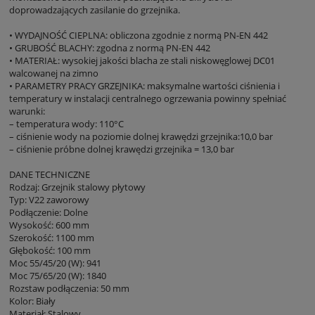
doprowadzających zasilanie do grzejnika.
• WYDAJNOŚĆ CIEPLNA: obliczona zgodnie z normą PN-EN 442
• GRUBOŚĆ BLACHY: zgodna z normą PN-EN 442
• MATERIAŁ: wysokiej jakości blacha ze stali niskowęglowej DC01
walcowanej na zimno
• PARAMETRY PRACY GRZEJNIKA: maksymalne wartości ciśnienia i
temperatury w instalacji centralnego ogrzewania powinny spełniać
warunki:
– temperatura wody: 110°C
– ciśnienie wody na poziomie dolnej krawędzi grzejnika:10,0 bar
– ciśnienie próbne dolnej krawędzi grzejnika = 13,0 bar
DANE TECHNICZNE
Rodzaj: Grzejnik stalowy płytowy
Typ: V22 zaworowy
Podłączenie: Dolne
Wysokość: 600 mm
Szerokość: 1100 mm
Głębokość: 100 mm
Moc 55/45/20 (W): 941
Moc 75/65/20 (W): 1840
Rozstaw podłączenia: 50 mm
Kolor: Biały
Materiał: Stalowy