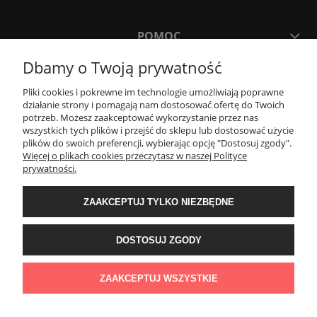
POMOC
Dbamy o Twoją prywatność
MOJE KONTO
Pliki cookies i pokrewne im technologie umożliwiają poprawne
działanie strony i pomagają nam dostosować ofertę do Twoich
potrzeb. Możesz zaakceptować wykorzystanie przez nas
PŁATNOŚCI I DOSTAWA
wszystkich tych plików i przejść do sklepu lub dostosować użycie
plików do swoich preferencji, wybierając opcję "Dostosuj zgody".
Więcej o plikach cookies przeczytasz w naszej Polityce
KONTAKT
prywatności.
ZAAKCEPTUJ TYLKO NIEZBĘDNE
Wyposażenie łazienek Łazienki.eco | Pawła 23, 41-708 Ruda Śląska | E-mail:
sklep@lazienki.eco | Tel.: 600 012 164 lub 600 012 159 | TGS Przemysław
Stoń | NIP: 6312213594 | REGON: 276403698
DOSTOSUJ ZGODY
ZAAKCEPTUJ WSZYSTKIE