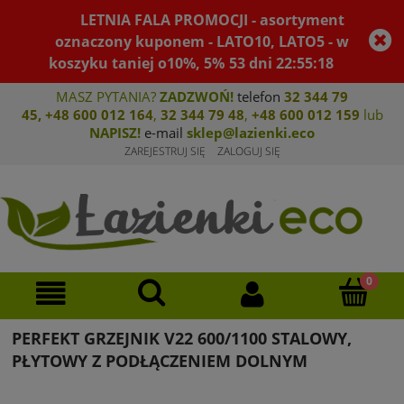
LETNIA FALA PROMOCJI - asortyment
oznaczony kuponem - LATO10, LATO5 - w
koszyku taniej o10%, 5%
53
dni
22
:
55
:
18
MASZ PYTANIA?
ZADZWOŃ!
telefon
32 344 79
45
,
+48 600 012 164
,
32 344 79 4
8
,
+4
8 600 012 159
lub
NAPISZ!
e-mail
sklep@lazienki.eco
ZAREJESTRUJ SIĘ
ZALOGUJ SIĘ
PERFEKT GRZEJNIK V22 600/1100 STALOWY,
PŁYTOWY Z PODŁĄCZENIEM DOLNYM