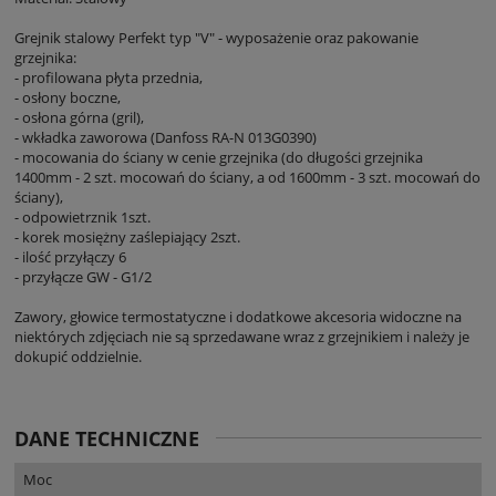
Grejnik stalowy Perfekt typ "V" - wyposażenie oraz pakowanie
grzejnika:
- profilowana płyta przednia,
- osłony boczne,
- osłona górna (gril),
- wkładka zaworowa (Danfoss RA-N 013G0390)
- mocowania do ściany w cenie grzejnika (do długości grzejnika
1400mm - 2 szt. mocowań do ściany, a od 1600mm - 3 szt. mocowań do
ściany),
- odpowietrznik 1szt.
- korek mosiężny zaślepiający 2szt.
- ilość przyłączy 6
- przyłącze GW - G1/2
Zawory, głowice termostatyczne i dodatkowe akcesoria widoczne na
niektórych zdjęciach nie są sprzedawane wraz z grzejnikiem i należy je
dokupić oddzielnie.
DANE TECHNICZNE
Moc