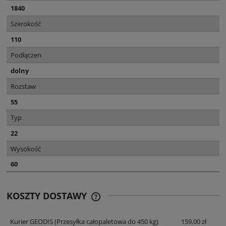
1840
Szerokość
110
Podłączen
dolny
Rozstaw
55
Typ
22
Wysokość
60
KOSZTY DOSTAWY
CENA NIE ZAWIERA EWENTUALNYCH
KOSZTÓW PŁATNOŚCI
Kurier GEODIS
(Przesyłka całopaletowa do 450 kg)
159,00 zł