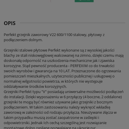
OPIS
Perfekt grzejnik zaworowy V22 600/1100 stalowy, płytowy z
podłączeniem dolnym.
Grzejniki stalowe płytowe Perfekt wykonane są z wysokiej jakości
blachy ze stali niskowęglowej walcowanej na zimno, dzięki czemu mają
doskonałą odporność na uszkodzenia mechaniczne jak i zjawiska
korozyjne. Stąd pewność producenta - PERFEXIM co do trwałości
swoich wyrobów i gwarancja na 10 LAT. Przeznaczone do ogrzewania
pomieszczeń mieszkalnych, użyteczności publicznej i usługowej o
normalnej wilgotności powietrza, w których nie występuje
oddziaływanie środków korozyjnych.
Grzejniki Perfekt typu "V" posiadają uniwersalne możliwości podłączeń
do instalacji. Dzięki wyposażeniu w 6 przyłączy (4 boczne, 2 oddalone)
grzejniki te mogą być również używane jako grzejniki z bocznym
podłączeniem. W takim zastosowaniu należy wykręcić wkładkę
zaworową w zależności od rodzaju przyłącza. Nieużywane złącza w
takim przypadku muszą zostać zaopatrzone w zaślepki i
odpowietrzniki. Jednak Ich cechą szczególną jest rozwiązanie
montażowe dolno zasilane pozwalające na ukrycie rur