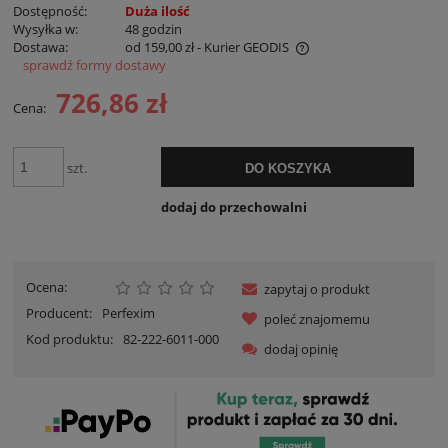
Dostępność:
Duża ilość
Wysyłka w:
48 godzin
Dostawa:
od 159,00 zł
- Kurier GEODIS
sprawdź formy dostawy
Cena nie zawiera ewentualnych kosztów płatności
726,86 zł
Cena:
szt.
DO KOSZYKA
dodaj do przechowalni
Ocena:
zapytaj o produkt
Producent:
Perfexim
poleć znajomemu
Kod produktu:
82-222-6011-000
dodaj opinię