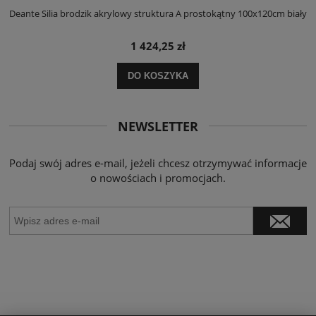
ły
Deante Silia brodzik akrylowy struktura A prostokątny 100x120cm biały
D
1 424,25 zł
DO KOSZYKA
NEWSLETTER
Podaj swój adres e-mail, jeżeli chcesz otrzymywać informacje
o nowościach i promocjach.