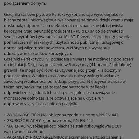
podłączeniem dolnym.
Grzejniki stalowe płytowe Perfekt wykonane są z wysokiej jakości
blachy ze stali niskowęglowej walcowanej na zimno, dzięki czemu mają
doskonałą odporność na uszkodzenia mechaniczne jak i zjawiska
korozyjne. Stąd pewność producenta - PERFEXIM co do trwałości
swoich wyrobów i gwarancja na 10 LAT. Przeznaczone do ogrzewania
pomieszczeń mieszkalnych, użyteczności publicznej i usługowej o
normalnej wilgotności powietrza, w których nie występuje
oddziaływanie środków korozyjnych.
Grzejniki Perfekt typu "V" posiadają uniwersalne możliwości podłączeń
do instalacji. Dzięki wyposażeniu w 6 przyłączy (4 boczne, 2 oddalone)
grzejniki te mogą być również używane jako grzejniki z bocznym
podłączeniem. W takim zastosowaniu należy wykręcić wkładkę
zaworową w zależności od rodzaju przyłącza. Nieużywane złącza w
takim przypadku muszą zostać zaopatrzone w zaślepki i
odpowietrzniki. Jednak Ich cechą szczególną jest rozwiązanie
montażowe dolno zasilane pozwalające na ukrycie rur
doprowadzających zasilanie do grzejnika.
• WYDAJNOŚĆ CIEPLNA: obliczona zgodnie z normą PN-EN 442
• GRUBOŚĆ BLACHY: zgodna z normą PN-EN 442
• MATERIAŁ: wysokiej jakości blacha ze stali niskowęglowej DC01
walcowanej na zimno
• PARAMETRY PRACY GRZEJNIKA: maksymalne wartości ciśnienia i