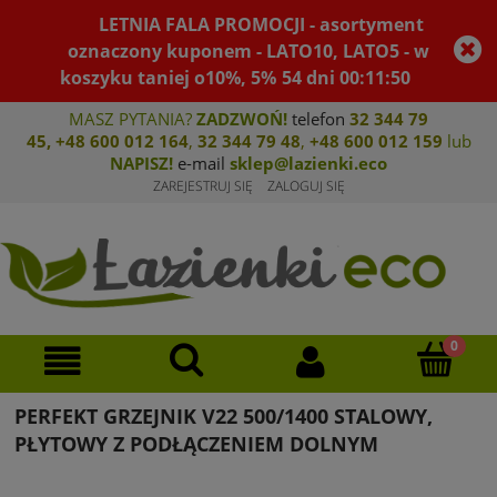
LETNIA FALA PROMOCJI - asortyment
oznaczony kuponem - LATO10, LATO5 - w
koszyku taniej o10%, 5%
54
dni
00
:
11
:
50
MASZ PYTANIA?
ZADZWOŃ!
telefon
32 344 79
45
,
+48 600 012 164
,
32 344 79 4
8
,
+4
8 600 012 159
lub
NAPISZ!
e-mail
sklep@lazienki.eco
ZAREJESTRUJ SIĘ
ZALOGUJ SIĘ
PERFEKT GRZEJNIK V22 500/1400 STALOWY,
PŁYTOWY Z PODŁĄCZENIEM DOLNYM