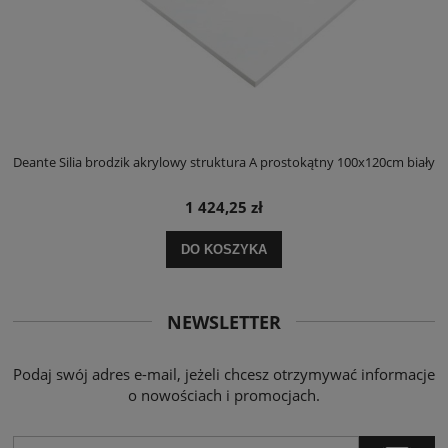
ły
Deante Silia brodzik akrylowy struktura A prostokątny 100x120cm biały
D
1 424,25 zł
DO KOSZYKA
NEWSLETTER
Podaj swój adres e-mail, jeżeli chcesz otrzymywać informacje
o nowościach i promocjach.