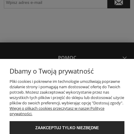
POMOC
Dbamy o Twoją prywatność
MOJE KONTO
Pliki cookies i pokrewne im technologie umożliwiają poprawne
działanie strony i pomagają nam dostosować ofertę do Twoich
potrzeb. Możesz zaakceptować wykorzystanie przez nas
PŁATNOŚCI I DOSTAWA
wszystkich tych plików i przejść do sklepu lub dostosować użycie
plików do swoich preferencji, wybierając opcję "Dostosuj zgody".
Więcej o plikach cookies przeczytasz w naszej Polityce
KONTAKT
prywatności.
ZAAKCEPTUJ TYLKO NIEZBĘDNE
Wyposażenie łazienek Łazienki.eco | Pawła 23, 41-708 Ruda Śląska | E-mail: