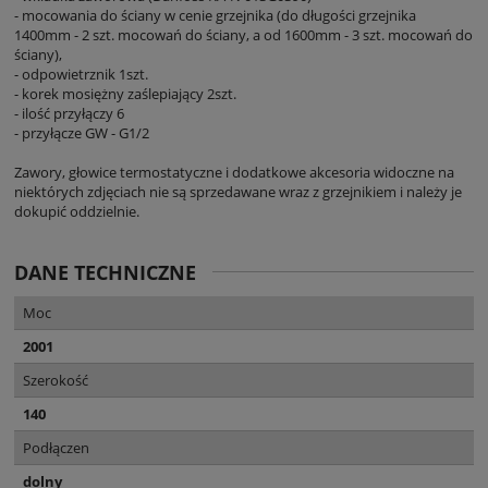
- mocowania do ściany w cenie grzejnika (do długości grzejnika
1400mm - 2 szt. mocowań do ściany, a od 1600mm - 3 szt. mocowań do
ściany),
- odpowietrznik 1szt.
- korek mosiężny zaślepiający 2szt.
- ilość przyłączy 6
- przyłącze GW - G1/2
Zawory, głowice termostatyczne i dodatkowe akcesoria widoczne na
niektórych zdjęciach nie są sprzedawane wraz z grzejnikiem i należy je
dokupić oddzielnie.
DANE TECHNICZNE
Moc
2001
Szerokość
140
Podłączen
dolny