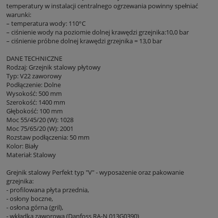
temperatury w instalacji centralnego ogrzewania powinny spełniać
warunki:
– temperatura wody: 110°C
– ciśnienie wody na poziomie dolnej krawędzi grzejnika:10,0 bar
– ciśnienie próbne dolnej krawędzi grzejnika = 13,0 bar
DANE TECHNICZNE
Rodzaj: Grzejnik stalowy płytowy
Typ: V22 zaworowy
Podłączenie: Dolne
Wysokość: 500 mm
Szerokość: 1400 mm
Głębokość: 100 mm
Moc 55/45/20 (W): 1028
Moc 75/65/20 (W): 2001
Rozstaw podłączenia: 50 mm
Kolor: Biały
Materiał: Stalowy
Grejnik stalowy Perfekt typ "V" - wyposażenie oraz pakowanie
grzejnika:
- profilowana płyta przednia,
- osłony boczne,
- osłona górna (gril),
- wkładka zaworowa (Danfoss RA-N 013G0390)