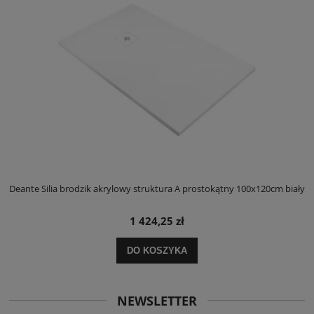
ły
Deante Silia brodzik akrylowy struktura A prostokątny 100x120cm biały
D
1 424,25 zł
DO KOSZYKA
NEWSLETTER