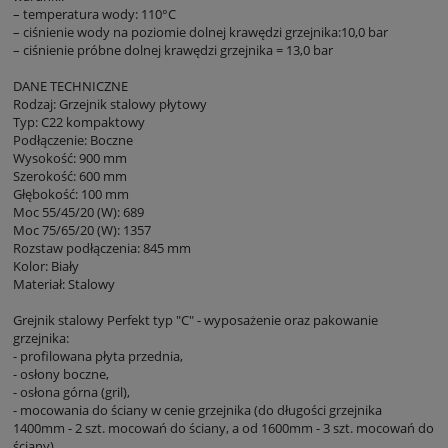
– temperatura wody: 110°C
– ciśnienie wody na poziomie dolnej krawędzi grzejnika:10,0 bar
– ciśnienie próbne dolnej krawędzi grzejnika = 13,0 bar
DANE TECHNICZNE
Rodzaj: Grzejnik stalowy płytowy
Typ: C22 kompaktowy
Podłączenie: Boczne
Wysokość: 900 mm
Szerokość: 600 mm
Głębokość: 100 mm
Moc 55/45/20 (W): 689
Moc 75/65/20 (W): 1357
Rozstaw podłączenia: 845 mm
Kolor: Biały
Materiał: Stalowy
Grejnik stalowy Perfekt typ "C" - wyposażenie oraz pakowanie
grzejnika:
- profilowana płyta przednia,
- osłony boczne,
- osłona górna (gril),
- mocowania do ściany w cenie grzejnika (do długości grzejnika
1400mm - 2 szt. mocowań do ściany, a od 1600mm - 3 szt. mocowań do
ściany),