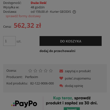
Dostępność:
Duża ilość
Wysyłka w:
48 godzin
Dostawa:
od 159,00 zł
- Kurier GEODIS
sprawdź formy dostawy
Cena nie zawiera ewentualnych kosztów płatności
562,32 zł
Cena:
szt.
DO KOSZYKA
dodaj do przechowalni
Ocena:
zapytaj o produkt
Producent:
Perfexim
poleć znajomemu
Kod produktu:
82-122-9006-000
dodaj opinię