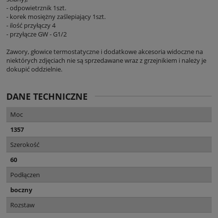
- odpowietrznik 1szt.
- korek mosiężny zaślepiający 1szt.
- ilość przyłączy 4
- przyłącze GW - G1/2
Zawory, głowice termostatyczne i dodatkowe akcesoria widoczne na
niektórych zdjęciach nie są sprzedawane wraz z grzejnikiem i należy je
dokupić oddzielnie.
DANE TECHNICZNE
Moc
1357
Szerokość
60
Podłączen
boczny
Rozstaw