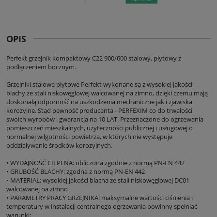
OPIS
Perfekt grzejnik kompaktowy C22 900/600 stalowy, płytowy z
podłączeniem bocznym.
Grzejniki stalowe płytowe Perfekt wykonane są z wysokiej jakości
blachy ze stali niskowęglowej walcowanej na zimno, dzięki czemu mają
doskonałą odporność na uszkodzenia mechaniczne jak i zjawiska
korozyjne. Stąd pewność producenta - PERFEXIM co do trwałości
swoich wyrobów i gwarancja na 10 LAT. Przeznaczone do ogrzewania
pomieszczeń mieszkalnych, użyteczności publicznej i usługowej o
normalnej wilgotności powietrza, w których nie występuje
oddziaływanie środków korozyjnych.
• WYDAJNOŚĆ CIEPLNA: obliczona zgodnie z normą PN-EN 442
• GRUBOŚĆ BLACHY: zgodna z normą PN-EN 442
• MATERIAŁ: wysokiej jakości blacha ze stali niskowęglowej DC01
walcowanej na zimno
• PARAMETRY PRACY GRZEJNIKA: maksymalne wartości ciśnienia i
temperatury w instalacji centralnego ogrzewania powinny spełniać
warunki: