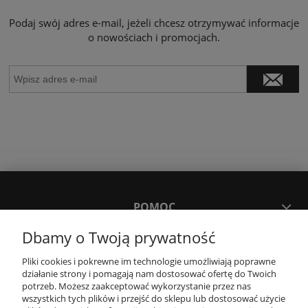
Podaj swój adres e-mail, jeżeli chcesz otrzymywać informacje
o nowościach i promocjach.
POMOC
Dbamy o Twoją prywatność
MOJE KONTO
Pliki cookies i pokrewne im technologie umożliwiają poprawne
działanie strony i pomagają nam dostosować ofertę do Twoich
potrzeb. Możesz zaakceptować wykorzystanie przez nas
PŁATNOŚCI I DOSTAWA
wszystkich tych plików i przejść do sklepu lub dostosować użycie