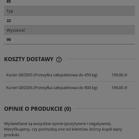
85
Typ
22
Wysokość
90
KOSZTY DOSTAWY
CENA NIE ZAWIERA EWENTUALNYCH
KOSZTÓW PŁATNOŚCI
Kurier GEODIS
(Przesyłka całopaletowa do 450 kg)
159,00 zł
Kurier GEODIS
(Przesyłka całopaletowa do 800 kg)
199,00 zł
OPINIE O PRODUKCIE (0)
Wyświetlane są wszystkie opinie (pozytywne i negatywne).
Weryfikujemy, czy pochodzą one od klientów, którzy kupili dany
produkt.