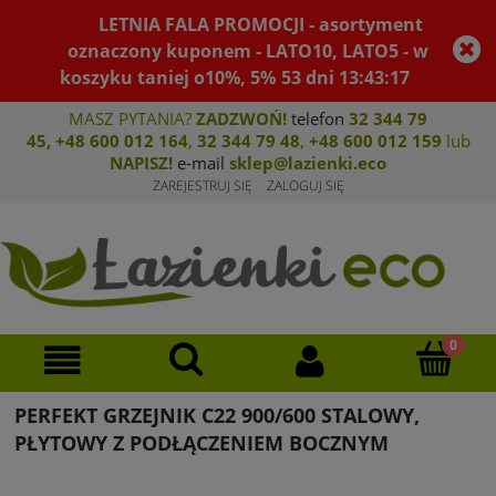
LETNIA FALA PROMOCJI - asortyment
oznaczony kuponem - LATO10, LATO5 - w
koszyku taniej o10%, 5%
53
dni
13
:
43
:
17
MASZ PYTANIA?
ZADZWOŃ!
telefon
32 344 79
45
,
+48 600 012 164
,
32 344 79 4
8
,
+4
8 600 012 159
lub
NAPISZ!
e-mail
sklep@lazienki.eco
ZAREJESTRUJ SIĘ
ZALOGUJ SIĘ
PERFEKT GRZEJNIK C22 900/600 STALOWY,
PŁYTOWY Z PODŁĄCZENIEM BOCZNYM