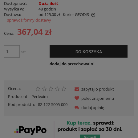
Dostępność:
Duża ilość
Wysyłka w:
48 godzin
Dostawa:
od 125,00 zł
- Kurier GEODIS
sprawdź formy dostawy
Cena nie zawiera ewentualnych kosztów płatności
367,04 zł
Cena:
szt.
DO KOSZYKA
dodaj do przechowalni
Ocena:
zapytaj o produkt
Producent:
Perfexim
poleć znajomemu
Kod produktu:
82-122-5005-000
dodaj opinię