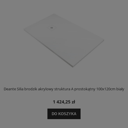
ły
Deante Silia brodzik akrylowy struktura A prostokątny 100x120cm biały
D
1 424,25 zł
DO KOSZYKA