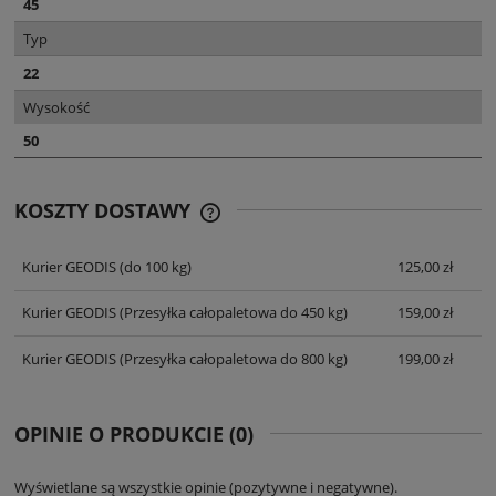
45
Typ
22
Wysokość
50
KOSZTY DOSTAWY
CENA NIE ZAWIERA EWENTUALNYCH
KOSZTÓW PŁATNOŚCI
Kurier GEODIS
(do 100 kg)
125,00 zł
Kurier GEODIS
(Przesyłka całopaletowa do 450 kg)
159,00 zł
Kurier GEODIS
(Przesyłka całopaletowa do 800 kg)
199,00 zł
OPINIE O PRODUKCIE (0)
Wyświetlane są wszystkie opinie (pozytywne i negatywne).