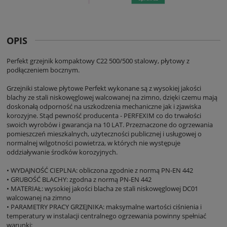
OPIS
Perfekt grzejnik kompaktowy C22 500/500 stalowy, płytowy z
podłączeniem bocznym.
Grzejniki stalowe płytowe Perfekt wykonane są z wysokiej jakości
blachy ze stali niskowęglowej walcowanej na zimno, dzięki czemu mają
doskonałą odporność na uszkodzenia mechaniczne jak i zjawiska
korozyjne. Stąd pewność producenta - PERFEXIM co do trwałości
swoich wyrobów i gwarancja na 10 LAT. Przeznaczone do ogrzewania
pomieszczeń mieszkalnych, użyteczności publicznej i usługowej o
normalnej wilgotności powietrza, w których nie występuje
oddziaływanie środków korozyjnych.
• WYDAJNOŚĆ CIEPLNA: obliczona zgodnie z normą PN-EN 442
• GRUBOŚĆ BLACHY: zgodna z normą PN-EN 442
• MATERIAŁ: wysokiej jakości blacha ze stali niskowęglowej DC01
walcowanej na zimno
• PARAMETRY PRACY GRZEJNIKA: maksymalne wartości ciśnienia i
temperatury w instalacji centralnego ogrzewania powinny spełniać
warunki: