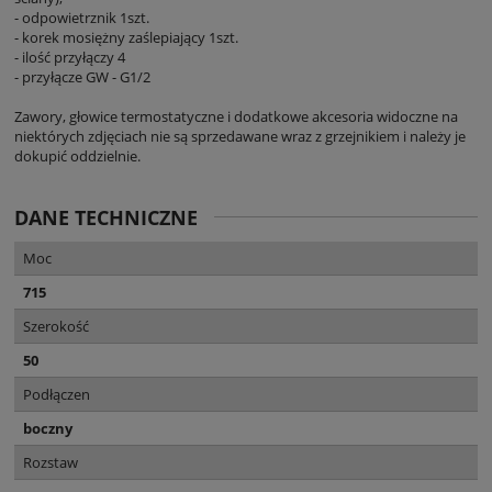
- odpowietrznik 1szt.
- korek mosiężny zaślepiający 1szt.
- ilość przyłączy 4
- przyłącze GW - G1/2
Zawory, głowice termostatyczne i dodatkowe akcesoria widoczne na
niektórych zdjęciach nie są sprzedawane wraz z grzejnikiem i należy je
dokupić oddzielnie.
DANE TECHNICZNE
Moc
715
Szerokość
50
Podłączen
boczny
Rozstaw