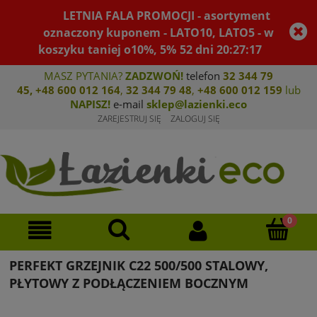
LETNIA FALA PROMOCJI - asortyment
oznaczony kuponem - LATO10, LATO5 - w
koszyku taniej o10%, 5%
52
dni
20
:
27
:
17
MASZ PYTANIA?
ZADZWOŃ!
telefon
32 344 79
45
,
+48 600 012 164
,
32 344 79 4
8
,
+4
8 600 012 159
lub
NAPISZ!
e-mail
sklep@lazienki.eco
ZAREJESTRUJ SIĘ
ZALOGUJ SIĘ
PERFEKT GRZEJNIK C22 500/500 STALOWY,
PŁYTOWY Z PODŁĄCZENIEM BOCZNYM