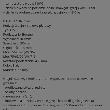
– temperatura wody: 110°C
– ciśnienie wody na poziomie dolnej krawędzi grzejnika:10,0 bar
– ciśnienie próbne dolnej krawędzi grzejnika = 13,0 bar
DANE TECHNICZNE
Rodzaj: Grzejnik stalowy płytowy
Typ: C22
Podłączenie: Boczne
Wysokość: 500 mm
Szerokość: 500 mm
Głębokość: 100 mm
Moc 55/45/20 (W): 367
Moc 75/65/20 (W): 715
Rozstaw podłączenia: 450 mm
Kolor: Biały
Materiał: Stalowy
Grejnik stalowy Perfekt typ "C" - wyposażenie oraz pakowanie
grzejnika:
- profilowana płyta przednia,
- osłony boczne,
- osłona górna (gril),
- mocowania do ściany w cenie grzejnika (do długości grzejnika
1400mm - 2 szt. mocowań do ściany, a od 1600mm - 3 szt. mocowań do
ściany),