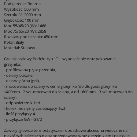
Podłączenie: Boczne
Wysokość: 500 mm
Szerokość: 2000 mm
Głębokość: 100 mm
Moc 55/45/20 (W): 1468
Moc 75/65/20 (W): 2858
Rozstaw podłączenia: 450 mm
Kolor: Biały
Materiał: Stalowy
Grejnik stalowy Perfekt typ "C" - wyposażenie oraz pakowanie
grzejnika:
- profilowana płyta przednia,
- osłony boczne,
- osłona górna (gril),
- mocowania do ściany w cenie grzejnika (do długości grzejnika
1400mm - 2 szt. mocowań do ściany, a od 1600mm - 3 szt. mocowań do
ściany),
- odpowietrznik 1szt.
- korek mosiężny zaślepiający 1szt.
- ilość przyłączy 4
- przyłącze GW - G1/2
Zawory, głowice termostatyczne i dodatkowe akcesoria widoczne na
niektórych zdjęciach nie są sprzedawane wraz z grzejnikiem i należy je