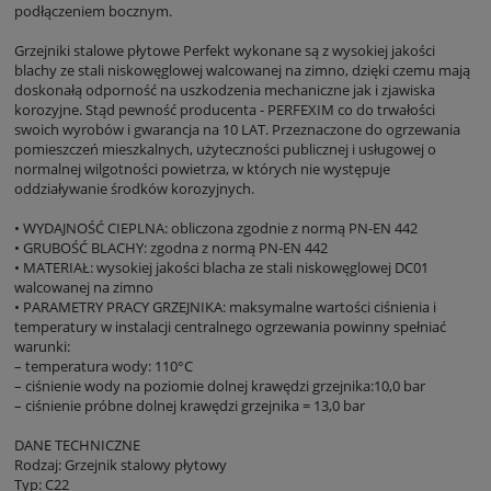
podłączeniem bocznym.
Grzejniki stalowe płytowe Perfekt wykonane są z wysokiej jakości
blachy ze stali niskowęglowej walcowanej na zimno, dzięki czemu mają
doskonałą odporność na uszkodzenia mechaniczne jak i zjawiska
korozyjne. Stąd pewność producenta - PERFEXIM co do trwałości
swoich wyrobów i gwarancja na 10 LAT. Przeznaczone do ogrzewania
pomieszczeń mieszkalnych, użyteczności publicznej i usługowej o
normalnej wilgotności powietrza, w których nie występuje
oddziaływanie środków korozyjnych.
• WYDAJNOŚĆ CIEPLNA: obliczona zgodnie z normą PN-EN 442
• GRUBOŚĆ BLACHY: zgodna z normą PN-EN 442
• MATERIAŁ: wysokiej jakości blacha ze stali niskowęglowej DC01
walcowanej na zimno
• PARAMETRY PRACY GRZEJNIKA: maksymalne wartości ciśnienia i
temperatury w instalacji centralnego ogrzewania powinny spełniać
warunki:
– temperatura wody: 110°C
– ciśnienie wody na poziomie dolnej krawędzi grzejnika:10,0 bar
– ciśnienie próbne dolnej krawędzi grzejnika = 13,0 bar
DANE TECHNICZNE
Rodzaj: Grzejnik stalowy płytowy
Typ: C22