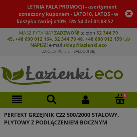
LETNIA FALA PROMOCJI - asortyment
oznaczony kuponem - LATO10, LATO5 - w
koszyku taniej o10%, 5%
54
dni
01
:
03
:
52
MASZ PYTANIA?
ZADZWOŃ!
telefon
32 344 79
45
,
+48 600 012 164
,
32 344 79 4
8
,
+4
8 600 012 159
lub
NAPISZ!
e-mail
sklep@lazienki.eco
ZAREJESTRUJ SIĘ
ZALOGUJ SIĘ
PERFEKT GRZEJNIK C22 500/2000 STALOWY,
PŁYTOWY Z PODŁĄCZENIEM BOCZNYM