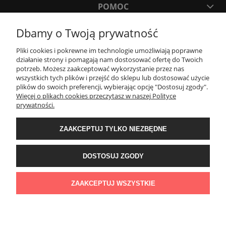
POMOC
Dbamy o Twoją prywatność
MOJE KONTO
Pliki cookies i pokrewne im technologie umożliwiają poprawne
działanie strony i pomagają nam dostosować ofertę do Twoich
PŁATNOŚCI I DOSTAWA
potrzeb. Możesz zaakceptować wykorzystanie przez nas
wszystkich tych plików i przejść do sklepu lub dostosować użycie
plików do swoich preferencji, wybierając opcję "Dostosuj zgody".
Więcej o plikach cookies przeczytasz w naszej Polityce
KONTAKT
prywatności.
ZAAKCEPTUJ TYLKO NIEZBĘDNE
Wyposażenie łazienek Łazienki.eco | Pawła 23, 41-708 Ruda Śląska | E-mail:
sklep@lazienki.eco | Tel.: 600 012 164 lub 600 012 159 | TGS Przemysław
Stoń | NIP: 6312213594 | REGON: 276403698
DOSTOSUJ ZGODY
ZAAKCEPTUJ WSZYSTKIE
POKAŻ PEŁNĄ WERSJĘ STRONY