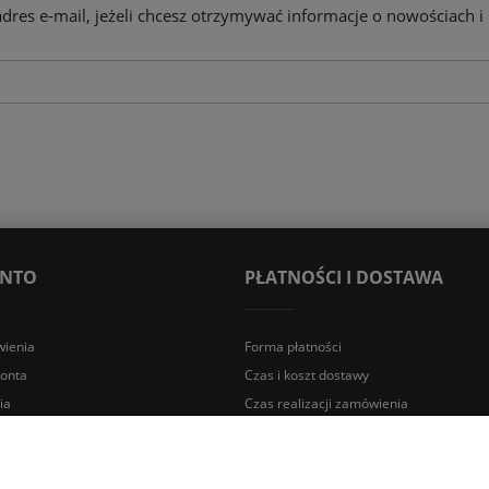
adres e-mail, jeżeli chcesz otrzymywać informacje o nowościach i
ONTO
PŁATNOŚCI I DOSTAWA
ienia
Forma płatności
konta
Czas i koszt dostawy
ia
Czas realizacji zamówienia
a Śląska | E-mail: sklep@lazienki.eco | Tel.: 600 012 164 lub 600 012 159 |