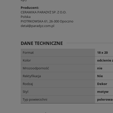
Producent:
CERAMIKA PARADYŻ SP. Z O.O.
Polska
PIOTRKOWSKA 61, 26-300 Opoczno
detal@paradyz.com.pl
DANE TECHNICZNE
Format
18 x 20
Kolor
odcienie 
Mrozoodporność
nie
Rektyfikacja
Nie
Rodzaj
Dekor
Styl
motyw
Typ powierzchni
polerowa