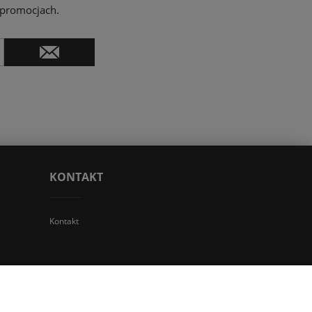
 promocjach.
KONTAKT
Kontakt
 TGS Przemysław Stoń | NIP: 6312213594 | REGON: 276403698