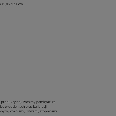
19,8 x 17,1 cm.
i produkcyjnej. Prosimy pamiętać, że
ce w odcieniach oraz kalibracji
nnymi, cokołami, listwami, stopnicami