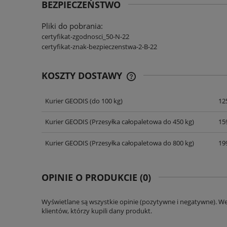
BEZPIECZEŃSTWO
Pliki do pobrania:
certyfikat-zgodnosci_50-N-22
certyfikat-znak-bezpieczenstwa-2-B-22
KOSZTY DOSTAWY
Kurier GEODIS
(do 100 kg)
125
CENA NIE ZAWIERA EWENT
KOSZTÓW PŁATNOŚCI
Kurier GEODIS
(Przesyłka całopaletowa do 450 kg)
159
Kurier GEODIS
(Przesyłka całopaletowa do 800 kg)
199
OPINIE O PRODUKCIE (0)
Wyświetlane są wszystkie opinie (pozytywne i negatywne). W
klientów, którzy kupili dany produkt.