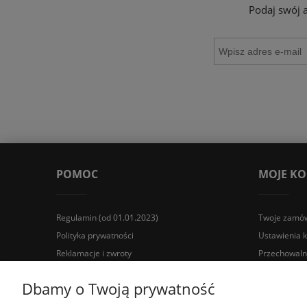
Podaj swój 
POMOC
MOJE K
Regulamin (od 01.01.2023)
Twoje zamów
Polityka prywatności
Ustawienia 
Reklamacje i zwroty
Przechowaln
Wyposażenie łazienek Łazienki.eco | Pawła 23, 41-708 Rud
Dbamy o Twoją prywatność