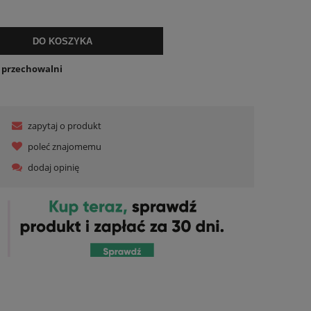
ualnych kosztów
DO KOSZYKA
o przechowalni
zapytaj o produkt
poleć znajomemu
dodaj opinię