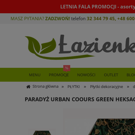
LETNIA FALA PROMOCJI - asort
MASZ PYTANIA?
ZADZWOŃ!
telefon
32 344 79 45
,
+48 600
MENU
PROMOCJE
NOWOŚCI
OUTLET
BLO
»
»
»
Strona główna
PŁYTKI
Płytki dekoracyjne
PARADYŻ URBAN COOURS GREEN HEKSAGO