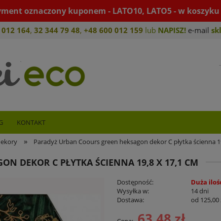
yment oznaczony kuponem - LATO10, LATO5 - w koszyku 
 012 164
,
32 344 79 4
8
,
+4
8 600 012 159
lub
NAPISZ!
e-mail
sk
G
KONTAKT
»
dekory
Paradyż Urban Coours green heksagon dekor C płytka ścienna 19
N DEKOR C PŁYTKA ŚCIENNA 19,8 X 17,1 CM
Dostępność:
Duża iloś
Wysyłka w:
14 dni
Dostawa:
od 125,00 
63,48 zł