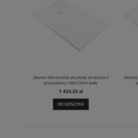
truktura A
Deante Silia brodzik akrylowy struktura A
Deante 
ały
prostokątny 100x120cm biały
p
1 424,25 zł
DO KOSZYKA