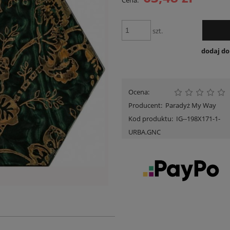
Cena:
Cena nie zawiera ewent
płatności
szt.
dodaj d
Ocena:
Producent:
Paradyż My Way
Kod produktu:
IG--198X171-1-
URBA.GNC