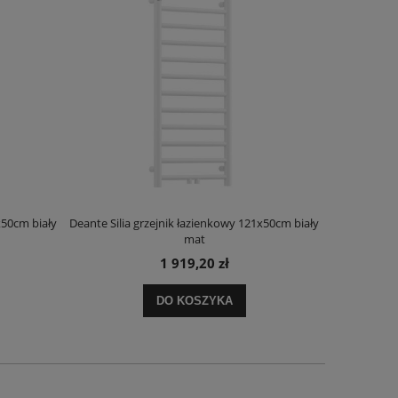
x50cm biały
Deante Silia grzejnik łazienkowy 121x50cm biały
Deante Ora
mat
1 919,20 zł
DO KOSZYKA