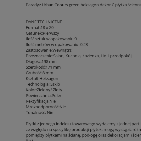
Paradyż Urban Coours green heksagon dekor C płytka ścienna 
DANE TECHNICZNE
Format:18 x 20
Gatunek:Pierwszy
Ilość sztuk w opakowaniu:9
Ilość metrów w opakowaniu: 0,23
Zastosowanie:Wewnątrz
Przeznaczenie:Salon, Kuchnia, Łazienka, Hol i przedpokój
Długość:198 mm
Szerokość:171 mm
Grubość:8 mm
Kształt:Heksagon
Technologia: Szkło
Kolor:Zielony/ Złoty
Powierzchnia:Poler
Rektyfikacja:Nie
Mrozoodporność:Nie
Tonalność: Nie
Płytki z jednego indeksu towarowego wydajemy z jednej parti
ze względu na specyfikę produkcji płytek, mogą wystąpić różni
pomiędzy płytkami na ścianę, podłogę oraz dekoracjami (ście
itp.)