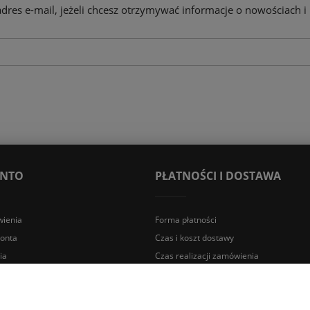
adres e-mail, jeżeli chcesz otrzymywać informacje o nowościach i
ONTO
PŁATNOŚCI I DOSTAWA
ienia
Forma płatności
konta
Czas i koszt dostawy
ia
Czas realizacji zamówienia
a Śląska | E-mail: sklep@lazienki.eco | Tel.: 600 012 164 lub 600 012 159 |