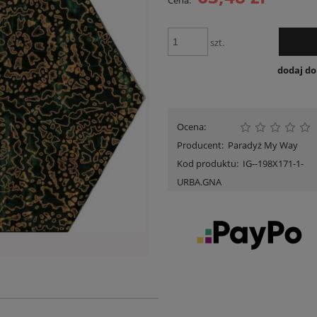
Cena:
Cena nie zawiera ewent
płatności
szt.
dodaj d
Ocena:
Producent:
Paradyż My Way
Kod produktu:
IG--198X171-1-
URBA.GNA