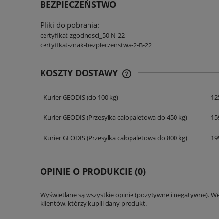
BEZPIECZEŃSTWO
Pliki do pobrania:
certyfikat-zgodnosci_50-N-22
certyfikat-znak-bezpieczenstwa-2-B-22
KOSZTY DOSTAWY
Kurier GEODIS
(do 100 kg)
125
CENA NIE ZAWIERA EWENT
KOSZTÓW PŁATNOŚCI
Kurier GEODIS
(Przesyłka całopaletowa do 450 kg)
159
Kurier GEODIS
(Przesyłka całopaletowa do 800 kg)
199
OPINIE O PRODUKCIE (0)
Wyświetlane są wszystkie opinie (pozytywne i negatywne). W
klientów, którzy kupili dany produkt.