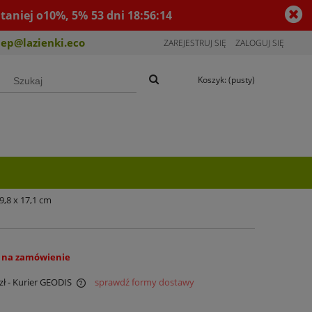
taniej o10%, 5%
53
dni
18
:
56
:
13
lep@lazienki.eco
ZAREJESTRUJ SIĘ
ZALOGUJ SIĘ
Koszyk:
(pusty)
,8 x 17,1 cm
 na zamówienie
zł
- Kurier GEODIS
sprawdź formy dostawy