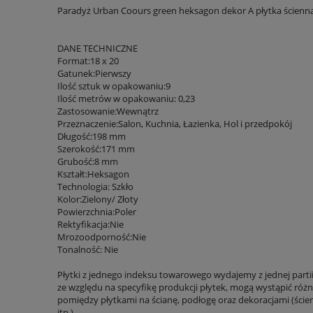
Paradyż Urban Coours green heksagon dekor A płytka ścienna 
DANE TECHNICZNE
Format:18 x 20
Gatunek:Pierwszy
Ilość sztuk w opakowaniu:9
Ilość metrów w opakowaniu: 0,23
Zastosowanie:Wewnątrz
Przeznaczenie:Salon, Kuchnia, Łazienka, Hol i przedpokój
Długość:198 mm
Szerokość:171 mm
Grubość:8 mm
Kształt:Heksagon
Technologia: Szkło
Kolor:Zielony/ Złoty
Powierzchnia:Poler
Rektyfikacja:Nie
Mrozoodporność:Nie
Tonalność: Nie
Płytki z jednego indeksu towarowego wydajemy z jednej parti
ze względu na specyfikę produkcji płytek, mogą wystąpić różni
pomiędzy płytkami na ścianę, podłogę oraz dekoracjami (ście
itp.)