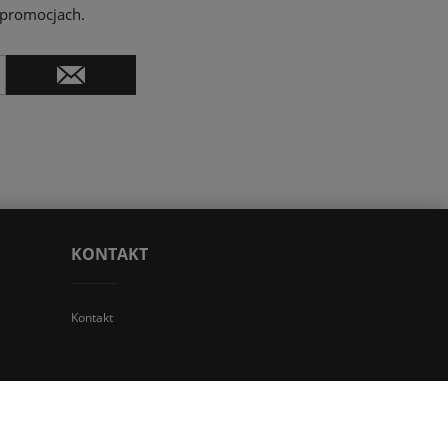
 promocjach.
KONTAKT
Kontakt
 TGS Przemysław Stoń | NIP: 6312213594 | REGON: 276403698