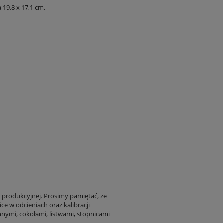
19,8 x 17,1 cm.
i produkcyjnej. Prosimy pamiętać, że
ce w odcieniach oraz kalibracji
nnymi, cokołami, listwami, stopnicami