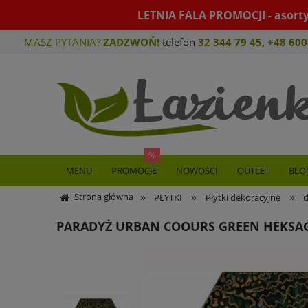
LETNIA FALA PROMOCJI - asort
MASZ PYTANIA?
ZADZWOŃ!
telefon
32 344 79 45
,
+48 600
MENU
PROMOCJE
NOWOŚCI
OUTLET
BLO
»
»
»
Strona główna
PŁYTKI
Płytki dekoracyjne
PARADYŻ URBAN COOURS GREEN HEKSAGO