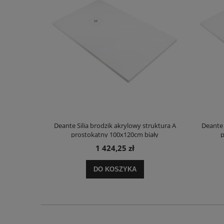
truktura A
Deante Silia brodzik akrylowy struktura A
Deante 
ały
prostokątny 100x120cm biały
p
1 424,25 zł
DO KOSZYKA