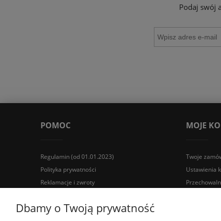
Podaj swój 
POMOC
MOJE K
Regulamin (od 01.01.2023)
Twoje zamów
Polityka prywatności
Ustawienia 
Reklamacje i zwroty
Przechowaln
Wyposażenie łazienek Łazienki.eco | Pawła 23, 41-708 Rud
Dbamy o Twoją prywatność