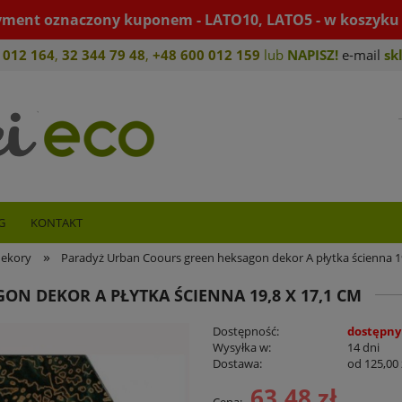
yment oznaczony kuponem - LATO10, LATO5 - w koszyku 
 012 164
,
32 344 79 4
8
,
+4
8 600 012 159
lub
NAPISZ!
e-mail
sk
G
KONTAKT
»
dekory
Paradyż Urban Coours green heksagon dekor A płytka ścienna 19
N DEKOR A PŁYTKA ŚCIENNA 19,8 X 17,1 CM
Dostępność:
dostępny
Wysyłka w:
14 dni
Dostawa:
od 125,00 
63,48 zł