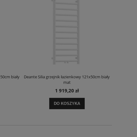
x50cm biały
Deante Silia grzejnik łazienkowy 121x50cm biały
Deante Ora
mat
1 919,20 zł
DO KOSZYKA