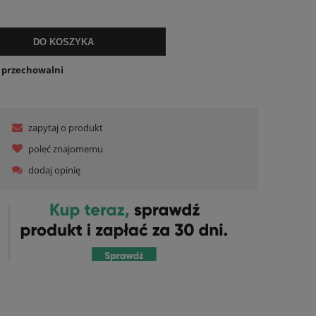
ualnych kosztów
DO KOSZYKA
o przechowalni
zapytaj o produkt
poleć znajomemu
dodaj opinię