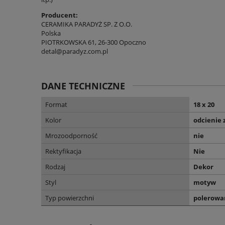
Producent:
CERAMIKA PARADYŻ SP. Z O.O.
Polska
PIOTRKOWSKA 61, 26-300 Opoczno
detal@paradyz.com.pl
DANE TECHNICZNE
Format
18 x 20
Kolor
odcienie 
Mrozoodporność
nie
Rektyfikacja
Nie
Rodzaj
Dekor
Styl
motyw
Typ powierzchni
polerowa