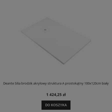
ły
Deante Silia brodzik akrylowy struktura A prostokątny 100x120cm biały
D
1 424,25 zł
DO KOSZYKA