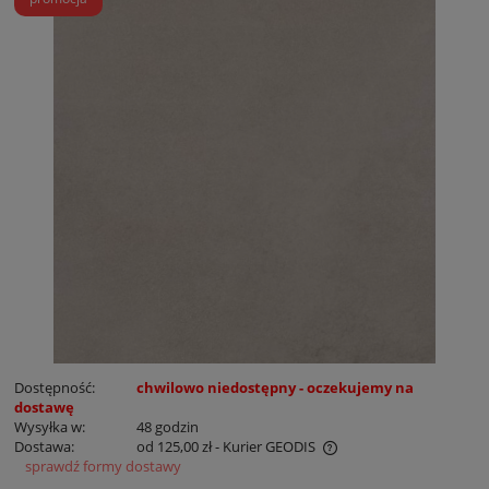
Dostępność:
chwilowo niedostępny - oczekujemy na
dostawę
Wysyłka w:
48 godzin
Dostawa:
od 125,00 zł
- Kurier GEODIS
sprawdź formy dostawy
Cena nie zawiera ewentualnych kosztów płatności