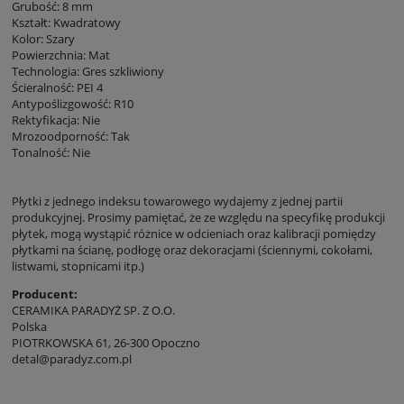
Grubość: 8 mm
Kształt: Kwadratowy
Kolor: Szary
Powierzchnia: Mat
Technologia: Gres szkliwiony
Ścieralność: PEI 4
Antypoślizgowość: R10
Rektyfikacja: Nie
Mrozoodporność: Tak
Tonalność: Nie
Płytki z jednego indeksu towarowego wydajemy z jednej partii
produkcyjnej. Prosimy pamiętać, że ze względu na specyfikę produkcji
płytek, mogą wystąpić różnice w odcieniach oraz kalibracji pomiędzy
płytkami na ścianę, podłogę oraz dekoracjami (ściennymi, cokołami,
listwami, stopnicami itp.)
Producent:
CERAMIKA PARADYŻ SP. Z O.O.
Polska
PIOTRKOWSKA 61, 26-300 Opoczno
detal@paradyz.com.pl