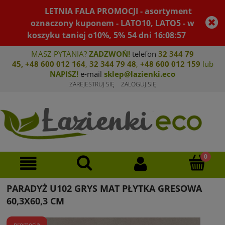
LETNIA FALA PROMOCJI - asortyment
oznaczony kuponem - LATO10, LATO5 - w
koszyku taniej o10%, 5%
54
dni
16
:
08
:
57
MASZ PYTANIA?
ZADZWOŃ!
telefon
32 344 79
45
,
+48 600 012 164
,
32 344 79 4
8
,
+4
8 600 012 159
lub
NAPISZ!
e-mail
sklep@lazienki.eco
ZAREJESTRUJ SIĘ
ZALOGUJ SIĘ
PARADYŻ U102 GRYS MAT PŁYTKA GRESOWA
60,3X60,3 CM
promocja