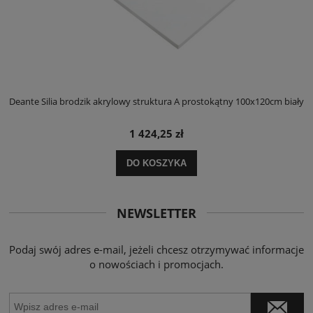
ły
Deante Silia brodzik akrylowy struktura A prostokątny 100x120cm biały
D
1 424,25 zł
DO KOSZYKA
NEWSLETTER
Podaj swój adres e-mail, jeżeli chcesz otrzymywać informacje
o nowościach i promocjach.