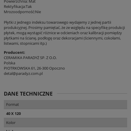
Powierzchnia: Mat
Rektyfikacja:Tak
Mrozoodporność:Nie
Płytki z jednego indeksu towarowego wydajemy z jednej partii
produkcyjnej. Prosimy pamiętać, że ze względu na specyfikę produkcji
płytek, mogą wystąpić różnice w odcieniach oraz kalibracji pomiędzy
płytkami na ścianę, podłogę oraz dekoracjami (ściennymi, cokołami,
listwami, stopnicami itp.)
Producent:
CERAMIKA PARADYŻ SP. Z O.O.
Polska
PIOTRKOWSKA 61, 26-300 Opoczno
detal@paradyz.com.pl
DANE TECHNICZNE
Format
40 X 120
Kolor