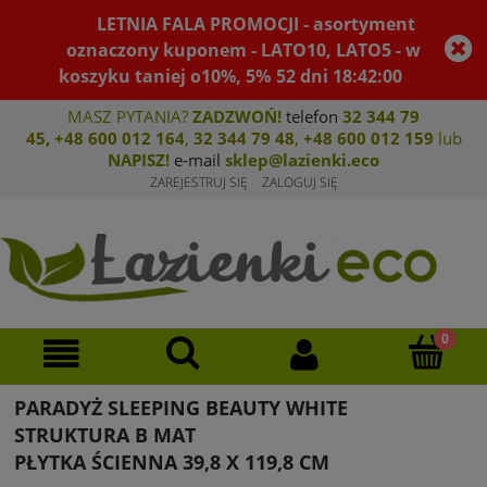
LETNIA FALA PROMOCJI - asortyment
oznaczony kuponem - LATO10, LATO5 - w
koszyku taniej o10%, 5%
52
dni
18
:
42
:
00
MASZ PYTANIA?
ZADZWOŃ!
telefon
32 344 79
45
,
+48 600 012 164
,
32 344 79 4
8
,
+4
8 600 012 159
lub
NAPISZ!
e-mail
sklep@lazienki.eco
ZAREJESTRUJ SIĘ
ZALOGUJ SIĘ
PARADYŻ SLEEPING BEAUTY WHITE
STRUKTURA B MAT
PŁYTKA ŚCIENNA 39,8 X 119,8 CM