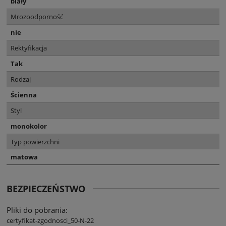
biały
Mrozoodporność
nie
Rektyfikacja
Tak
Rodzaj
Ścienna
Styl
monokolor
Typ powierzchni
matowa
BEZPIECZEŃSTWO
Pliki do pobrania:
certyfikat-zgodnosci_50-N-22