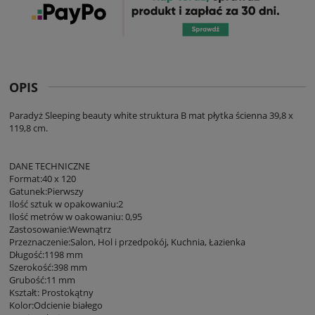
OPIS
Paradyż Sleeping beauty white struktura B mat płytka ścienna 39,8 x
119,8 cm.
DANE TECHNICZNE
Format:40 x 120
Gatunek:Pierwszy
Ilość sztuk w opakowaniu:2
Ilość metrów w oakowaniu: 0,95
Zastosowanie:Wewnątrz
Przeznaczenie:Salon, Hol i przedpokój, Kuchnia, Łazienka
Długość:1198 mm
Szerokość:398 mm
Grubość:11 mm
Kształt: Prostokątny
Kolor:Odcienie białego