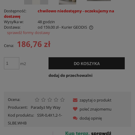
Dostępność:
chwilowo niedostępny - oczekujemy na
dostawę
Wysyłka w:
48 godzin
Dostawa:
od 159,00 zł
- Kurier GEODIS
sprawdź formy dostawy
Cena nie zawiera ewentualnych kosztów płatności
186,76 zł
Cena:
m2
DO KOSZYKA
dodaj do przechowalni
Ocena:
zapytaj o produkt
Producent:
Paradyż My Way
poleć znajomemu
Kod produktu:
SSR-0,4X1,2-1-
dodaj opinię
SLBE.WHB