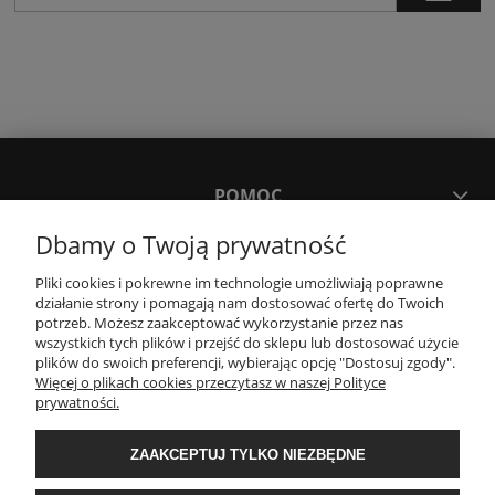
POMOC
Dbamy o Twoją prywatność
MOJE KONTO
Pliki cookies i pokrewne im technologie umożliwiają poprawne
działanie strony i pomagają nam dostosować ofertę do Twoich
potrzeb. Możesz zaakceptować wykorzystanie przez nas
PŁATNOŚCI I DOSTAWA
wszystkich tych plików i przejść do sklepu lub dostosować użycie
plików do swoich preferencji, wybierając opcję "Dostosuj zgody".
Więcej o plikach cookies przeczytasz w naszej Polityce
KONTAKT
prywatności.
ZAAKCEPTUJ TYLKO NIEZBĘDNE
Wyposażenie łazienek Łazienki.eco | Pawła 23, 41-708 Ruda Śląska | E-mail:
sklep@lazienki.eco | Tel.: 600 012 164 lub 600 012 159 | TGS Przemysław