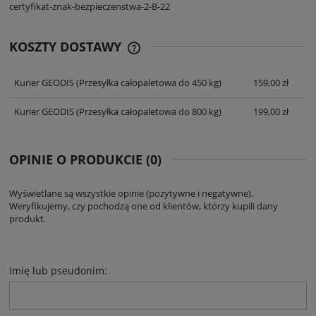
certyfikat-znak-bezpieczenstwa-2-B-22
KOSZTY DOSTAWY
CENA NIE ZAWIERA EWENTUALNYCH
KOSZTÓW PŁATNOŚCI
Kurier GEODIS
(Przesyłka całopaletowa do 450 kg)
159,00 zł
Kurier GEODIS
(Przesyłka całopaletowa do 800 kg)
199,00 zł
OPINIE O PRODUKCIE (0)
Wyświetlane są wszystkie opinie (pozytywne i negatywne).
Weryfikujemy, czy pochodzą one od klientów, którzy kupili dany
produkt.
Imię lub pseudonim: