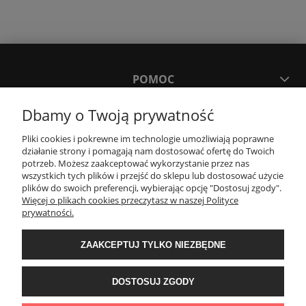
POMOC
Dbamy o Twoją prywatność
MOJE KONTO
Pliki cookies i pokrewne im technologie umożliwiają poprawne
działanie strony i pomagają nam dostosować ofertę do Twoich
PŁATNOŚCI I DOSTAWA
potrzeb. Możesz zaakceptować wykorzystanie przez nas
wszystkich tych plików i przejść do sklepu lub dostosować użycie
plików do swoich preferencji, wybierając opcję "Dostosuj zgody".
Więcej o plikach cookies przeczytasz w naszej Polityce
KONTAKT
prywatności.
Wyposażenie łazienek Łazienki.eco | Pawła 23, 41-708 Ruda Śląska | E-mail:
ZAAKCEPTUJ TYLKO NIEZBĘDNE
sklep@lazienki.eco | Tel.: 600 012 164 lub 600 012 159 | TGS Przemysław
Stoń | NIP: 6312213594 | REGON: 276403698
DOSTOSUJ ZGODY