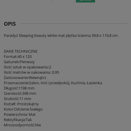
OPIS
Paradyż Sleeping beauty white mat płytka ścienna 39,8 x 119,8 cm.
DANE TECHNICZNE
Format:40 x 120
Gatunek:Pierwszy
Ilość sztuk w opakowaniu:2
Ilość metrów w oakowaniu: 0,95
Zastosowanie:Wewnątrz
Przeznaczenie:Salon, Hol i przedpokój, Kuchnia, Łazienka
Długość:1198 mm
Szerokość:398 mm
Grubość:11 mm
Kształt: Prostokątny
Kolor:Odcienie białego
Powierzchnia: Mat
Rektyfikacja:Tak
Mrozoodporność:Nie