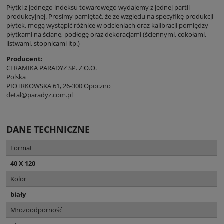
Płytki z jednego indeksu towarowego wydajemy z jednej partii
produkcyjnej. Prosimy pamiętać, że ze względu na specyfikę produkcji
płytek, mogą wystąpić różnice w odcieniach oraz kalibracji pomiędzy
płytkami na ścianę, podłogę oraz dekoracjami (ściennymi, cokołami,
listwami, stopnicami itp.)
Producent:
CERAMIKA PARADYŻ SP. Z O.O.
Polska
PIOTRKOWSKA 61, 26-300 Opoczno
detal@paradyz.com.pl
DANE TECHNICZNE
Format
40 X 120
Kolor
biały
Mrozoodporność