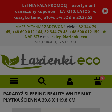
LETNIA FALA PROMOCJI - asortyment
oznaczony kuponem - LATO10, LATO5 - w
koszyku taniej o10%, 5%
52
dni
20
:
37
:
52
MASZ PYTANIA?
ZADZWOŃ!
telefon
32 344 79
45
,
+48 600 012 164
,
32 344 79 4
8
,
+4
8 600 012 159
lub
NAPISZ!
e-mail
sklep@lazienki.eco
ZAREJESTRUJ SIĘ
ZALOGUJ SIĘ
PARADYŻ SLEEPING BEAUTY WHITE MAT
PŁYTKA ŚCIENNA 39,8 X 119,8 CM