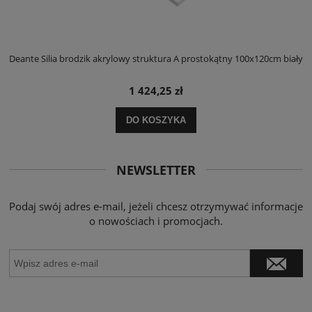
ły
Deante Silia brodzik akrylowy struktura A prostokątny 100x120cm biały
D
1 424,25 zł
DO KOSZYKA
NEWSLETTER
Podaj swój adres e-mail, jeżeli chcesz otrzymywać informacje
o nowościach i promocjach.