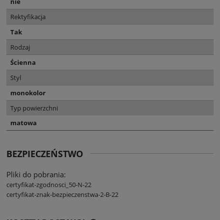
nie
Rektyfikacja
Tak
Rodzaj
Ścienna
Styl
monokolor
Typ powierzchni
matowa
BEZPIECZEŃSTWO
Pliki do pobrania:
certyfikat-zgodnosci_50-N-22
certyfikat-znak-bezpieczenstwa-2-B-22