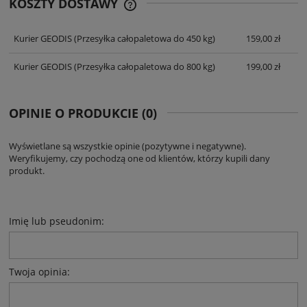
KOSZTY DOSTAWY
CENA NIE ZAWIERA EWENTUALNYCH
KOSZTÓW PŁATNOŚCI
Kurier GEODIS
(Przesyłka całopaletowa do 450 kg)
159,00 zł
Kurier GEODIS
(Przesyłka całopaletowa do 800 kg)
199,00 zł
OPINIE O PRODUKCIE (0)
Wyświetlane są wszystkie opinie (pozytywne i negatywne).
Weryfikujemy, czy pochodzą one od klientów, którzy kupili dany
produkt.
Imię lub pseudonim:
Twoja opinia: