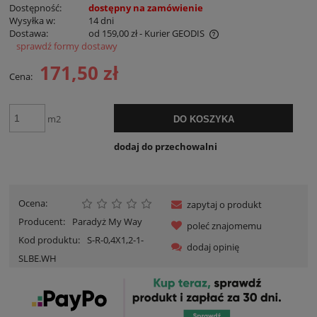
Dostępność:
dostępny na zamówienie
Wysyłka w:
14 dni
Dostawa:
od 159,00 zł
- Kurier GEODIS
sprawdź formy dostawy
Cena nie zawiera ewentualnych kosztów płatności
171,50 zł
Cena:
m2
DO KOSZYKA
dodaj do przechowalni
Ocena:
zapytaj o produkt
Producent:
Paradyż My Way
poleć znajomemu
Kod produktu:
S-R-0,4X1,2-1-
dodaj opinię
SLBE.WH