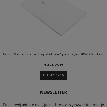
ły
Deante Silia brodzik akrylowy struktura A prostokątny 100x120cm biały
D
1 424,25 zł
DO KOSZYKA
NEWSLETTER
Podaj swój adres e-mail, jeżeli chcesz otrzymywać informacje