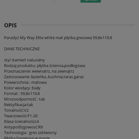
OPIS
Paradyż My Way Elite white mat płytka gresowa 59,8x119,8
DANE TECHNICZNE
styl :kamień naturalny
Rodzaj produktu: płytka ścienna,podłogowa
Przeznaczenie: wewnatrz, na zewnątrz
Zastosowanie :łazieńka ,kuchnia,taras garaż
Powierzchnia : matowa
Kolor wiodący :biały
Format : 59,8x119,8
Mrozoodporność : tak
Rektyfikacja:tak
Tonalność:V2
Twarzowość:F1-20
Klasa ścieralności;4
Antypoślizgowosć:R9
Technologia : gres szkliwiony
Płytka barwiona w masie