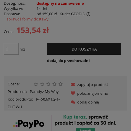
Dostępność:
dostępny na zamówienie
Wysyłka w:
14 dni
Dostawa:
od 159,00 zł
- Kurier GEODIS
sprawdź formy dostawy
Cena nie zawiera ewentualnych kosztów płatności
153,54 zł
Cena:
m2
DO KOSZYKA
dodaj do przechowalni
Ocena:
zapytaj o produkt
Producent:
Paradyż My Way
poleć znajomemu
Kod produktu:
R-R-0,6X1,2-1-
dodaj opinię
ELIT.WH