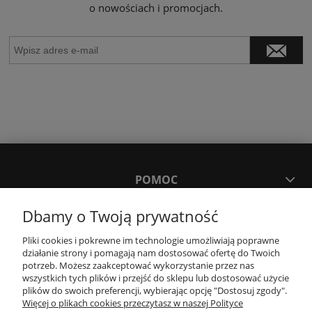
o nowościach i promocjach.
POMOC
Dbamy o Twoją prywatność
MOJE KONTO
Pliki cookies i pokrewne im technologie umożliwiają poprawne
działanie strony i pomagają nam dostosować ofertę do Twoich
PŁATNOŚCI I DOSTAWA
potrzeb. Możesz zaakceptować wykorzystanie przez nas
wszystkich tych plików i przejść do sklepu lub dostosować użycie
plików do swoich preferencji, wybierając opcję "Dostosuj zgody".
Więcej o plikach cookies przeczytasz w naszej Polityce
KONTAKT