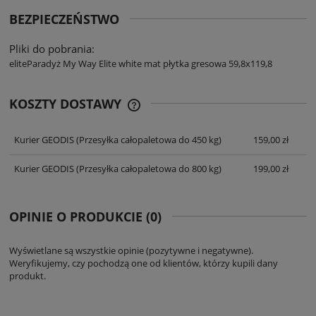
BEZPIECZEŃSTWO
Pliki do pobrania:
eliteParadyż My Way Elite white mat płytka gresowa 59,8x119,8
KOSZTY DOSTAWY
CENA NIE ZAWIERA EWENTUALNYCH
KOSZTÓW PŁATNOŚCI
Kurier GEODIS
(Przesyłka całopaletowa do 450 kg)
159,00 zł
Kurier GEODIS
(Przesyłka całopaletowa do 800 kg)
199,00 zł
OPINIE O PRODUKCIE (0)
Wyświetlane są wszystkie opinie (pozytywne i negatywne).
Weryfikujemy, czy pochodzą one od klientów, którzy kupili dany
produkt.