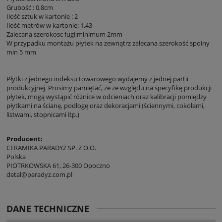
Grubość : 0,8cm
Ilość sztuk w kartonie : 2
Ilość metrów w kartonie: 1,43
Zalecana szerokosc fugi:minimum 2mm
W przypadku montażu płytek na zewnątrz zalecana szerokość spoiny
min 5 mm
Płytki z jednego indeksu towarowego wydajemy z jednej partii
produkcyjnej. Prosimy pamiętać, że ze względu na specyfikę produkcji
płytek, mogą wystąpić różnice w odcieniach oraz kalibracji pomiędzy
płytkami na ścianę, podłogę oraz dekoracjami (ściennymi, cokołami,
listwami, stopnicami itp.)
Producent:
CERAMIKA PARADYŻ SP. Z O.O.
Polska
PIOTRKOWSKA 61, 26-300 Opoczno
detal@paradyz.com.pl
DANE TECHNICZNE