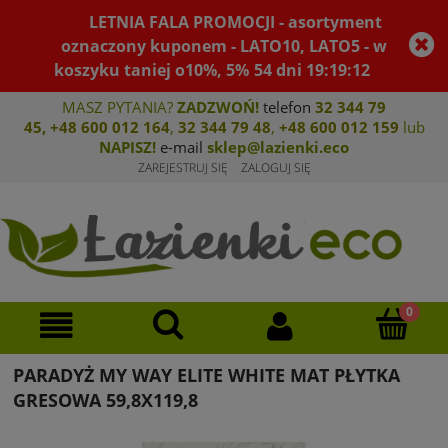
LETNIA FALA PROMOCJI - asortyment
oznaczony kuponem - LATO10, LATO5 - w
koszyku taniej o10%, 5%
54
dni
19
:
19
:
11
MASZ PYTANIA?
ZADZWOŃ!
telefon
32 344 79
45
,
+48 600 012 164
,
32 344 79 4
8
,
+4
8 600 012 159
lub
NAPISZ!
e-mail
sklep@lazienki.eco
ZAREJESTRUJ SIĘ
ZALOGUJ SIĘ
PARADYŻ MY WAY ELITE WHITE MAT PŁYTKA
GRESOWA 59,8X119,8