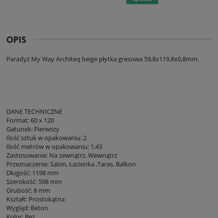
OPIS
Paradyż My Way Architeq beige płytka gresowa 59,8x119,8x0,8mm.
DANE TECHNICZNE
Format: 60 x 120
Gatunek: Pierwszy
Ilość sztuk w opakowaniu: 2
Ilość metrów w opakowaniu: 1,43
Zastosowanie: Na zewnątrz, Wewnątrz
Przeznaczenie: Salon, Łazienka ,Taras, Balkon
Długość: 1198 mm
Szerokość: 598 mm
Grubość: 8 mm
Kształt: Prostokątna
Wygląd: Beton
Kolor: Beż