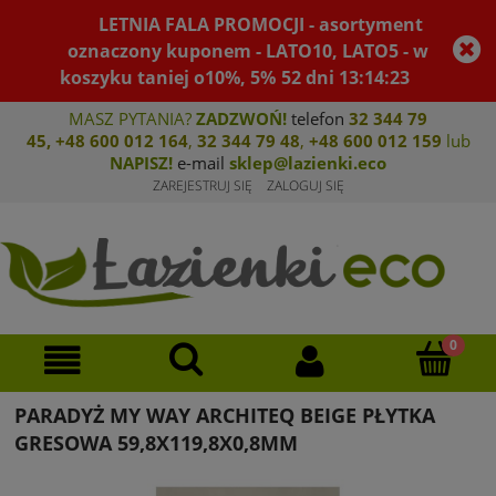
LETNIA FALA PROMOCJI - asortyment
oznaczony kuponem - LATO10, LATO5 - w
koszyku taniej o10%, 5%
52
dni
13
:
14
:
23
MASZ PYTANIA?
ZADZWOŃ!
telefon
32 344 79
45
,
+48 600 012 164
,
32 344 79 4
8
,
+4
8 600 012 159
lub
NAPISZ!
e-mail
sklep@lazienki.eco
ZAREJESTRUJ SIĘ
ZALOGUJ SIĘ
PARADYŻ MY WAY ARCHITEQ BEIGE PŁYTKA
GRESOWA 59,8X119,8X0,8MM