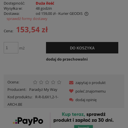
Dostępność:
Duża ilość
Wysyłka w:
48 godzin
Dostawa:
od 159,00 zł
- Kurier GEODIS
sprawdź formy dostawy
Cena nie zawiera ewentualnych kosztów płatności
153,54 zł
Cena:
m2
DO KOSZYKA
dodaj do przechowalni
Ocena:
zapytaj o produkt
Producent:
Paradyż My Way
poleć znajomemu
Kod produktu:
R-R-0,6X1,2-1-
dodaj opinię
ARCH.BE