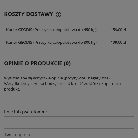
KOSZTY DOSTAWY
CENA NIE ZAWIERA EWENTUALNYCH
KOSZTÓW PŁATNOŚCI
Kurier GEODIS
(Przesyłka całopaletowa do 450 kg)
159,00 zł
Kurier GEODIS
(Przesyłka całopaletowa do 800 kg)
199,00 zł
OPINIE O PRODUKCIE (0)
Wyświetlane są wszystkie opinie (pozytywne i negatywne).
Weryfikujemy, czy pochodzą one od klientów, którzy kupili dany
produkt.
Imię lub pseudonim:
Twoja opinia: