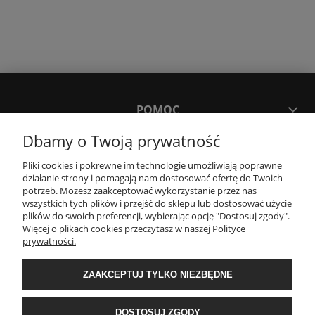
POMOC
Dbamy o Twoją prywatność
MOJE KONTO
Pliki cookies i pokrewne im technologie umożliwiają poprawne
działanie strony i pomagają nam dostosować ofertę do Twoich
potrzeb. Możesz zaakceptować wykorzystanie przez nas
PŁATNOŚCI I DOSTAWA
wszystkich tych plików i przejść do sklepu lub dostosować użycie
plików do swoich preferencji, wybierając opcję "Dostosuj zgody".
Więcej o plikach cookies przeczytasz w naszej Polityce
KONTAKT
prywatności.
ZAAKCEPTUJ TYLKO NIEZBĘDNE
Wyposażenie łazienek Łazienki.eco | Pawła 23, 41-708 Ruda Śląska | E-mail:
sklep@lazienki.eco | Tel.: 600 012 164 lub 600 012 159 | TGS Przemysław
Stoń | NIP: 6312213594 | REGON: 276403698
DOSTOSUJ ZGODY