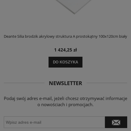
ły
Deante Silia brodzik akrylowy struktura A prostokątny 100x120cm biały
D
1 424,25 zł
DO KOSZYKA
NEWSLETTER
Podaj swój adres e-mail, jeżeli chcesz otrzymywać informacje
o nowościach i promocjach.