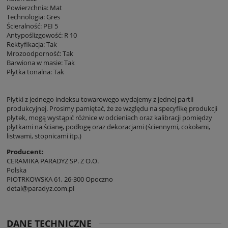
Powierzchnia: Mat
Technologia: Gres
Ścieralność: PEI 5
Antypoślizgowość: R 10
Rektyfikacja: Tak
Mrozoodporność: Tak
Barwiona w masie: Tak
Płytka tonalna: Tak
Płytki z jednego indeksu towarowego wydajemy z jednej partii
produkcyjnej. Prosimy pamiętać, że ze względu na specyfikę produkcji
płytek, mogą wystąpić różnice w odcieniach oraz kalibracji pomiędzy
płytkami na ścianę, podłogę oraz dekoracjami (ściennymi, cokołami,
listwami, stopnicami itp.)
Producent:
CERAMIKA PARADYŻ SP. Z O.O.
Polska
PIOTRKOWSKA 61, 26-300 Opoczno
detal@paradyz.com.pl
DANE TECHNICZNE