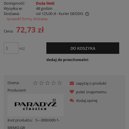
Dostępność:
Duża ilość
Wysyłka w:
48 godzin
Dostawa:
od 125,00 zł
- Kurier GEODIS
sprawdź formy dostawy
Cena nie zawiera ewentualnych kosztów płatności
72,73 zł
Cena:
m2
DO KOSZYKA
dodaj do przechowalni
Ocena:
zapytaj o produkt
Producent:
poleć znajomemu
dodaj opinię
Kod produktu:
S---300X600-1-
MEMO.GR