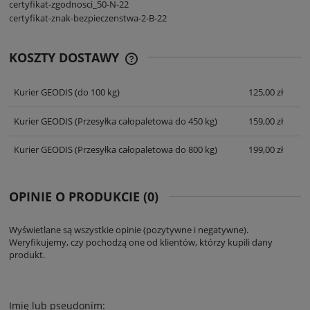
certyfikat-zgodnosci_50-N-22
certyfikat-znak-bezpieczenstwa-2-B-22
KOSZTY DOSTAWY
CENA NIE ZAWIERA EWENTUALNYCH
KOSZTÓW PŁATNOŚCI
Kurier GEODIS
(do 100 kg)
125,00 zł
Kurier GEODIS
(Przesyłka całopaletowa do 450 kg)
159,00 zł
Kurier GEODIS
(Przesyłka całopaletowa do 800 kg)
199,00 zł
OPINIE O PRODUKCIE (0)
Wyświetlane są wszystkie opinie (pozytywne i negatywne).
Weryfikujemy, czy pochodzą one od klientów, którzy kupili dany
produkt.
Imię lub pseudonim: