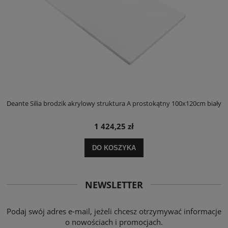
ły
Deante Silia brodzik akrylowy struktura A prostokątny 100x120cm biały
D
1 424,25 zł
DO KOSZYKA
NEWSLETTER
Podaj swój adres e-mail, jeżeli chcesz otrzymywać informacje
o nowościach i promocjach.