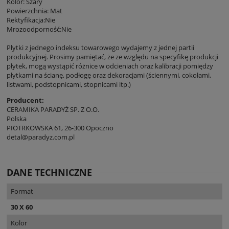
Kolor: Szary
Powierzchnia: Mat
Rektyfikacja:Nie
Mrozoodporność:Nie
Płytki z jednego indeksu towarowego wydajemy z jednej partii
produkcyjnej. Prosimy pamiętać, że ze względu na specyfikę produkcji
płytek, mogą wystąpić różnice w odcieniach oraz kalibracji pomiędzy
płytkami na ścianę, podłogę oraz dekoracjami (ściennymi, cokołami,
listwami, podstopnicami, stopnicami itp.)
Producent:
CERAMIKA PARADYŻ SP. Z O.O.
Polska
PIOTRKOWSKA 61, 26-300 Opoczno
detal@paradyz.com.pl
DANE TECHNICZNE
Format
30 X 60
Kolor