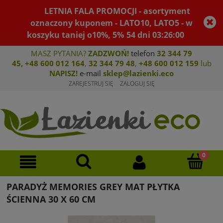
LETNIA FALA PROMOCJI - asortyment
oznaczony kuponem - LATO10, LATO5 - w
koszyku taniej o10%, 5%
54
dni
03
:
26
:
00
MASZ PYTANIA?
ZADZWOŃ!
telefon
32 344 79
45
,
+48 600 012 164
,
32 344 79 4
8
,
+4
8 600 012 159
lub
NAPISZ!
e-mail
sklep@lazienki.eco
ZAREJESTRUJ SIĘ
ZALOGUJ SIĘ
PARADYŻ MEMORIES GREY MAT PŁYTKA
ŚCIENNA 30 X 60 CM