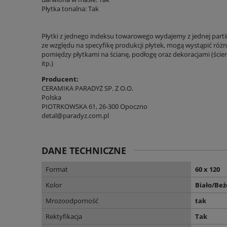
Płytka tonalna: Tak
Płytki z jednego indeksu towarowego wydajemy z jednej parti
ze względu na specyfikę produkcji płytek, mogą wystąpić różni
pomiędzy płytkami na ścianę, podłogę oraz dekoracjami (ście
itp.)
Producent:
CERAMIKA PARADYŻ SP. Z O.O.
Polska
PIOTRKOWSKA 61, 26-300 Opoczno
detal@paradyz.com.pl
DANE TECHNICZNE
Format
60 x 120
Kolor
Biało/Be
Mrozoodporność
tak
Rektyfikacja
Tak