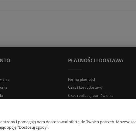
ONTO
PŁATNOŚCI I DOSTAWA
ienia
Forma płatności
konta
Czas i koszt dostawy
ia
Czas realizacji zamówienia
a Śląska | E-mail: sklep@lazienki.eco | Tel.: 600 012 164 lub 600 012 159 |
nie strony i pomagają nam dostosować ofertę do Twoich potrzeb. Możesz zaa
jąc opcję "Dostosuj zgody".