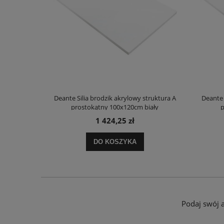
truktura A
Deante Silia brodzik akrylowy struktura A
Deante 
ały
prostokątny 100x120cm biały
p
1 424,25 zł
DO KOSZYKA
Podaj swój 