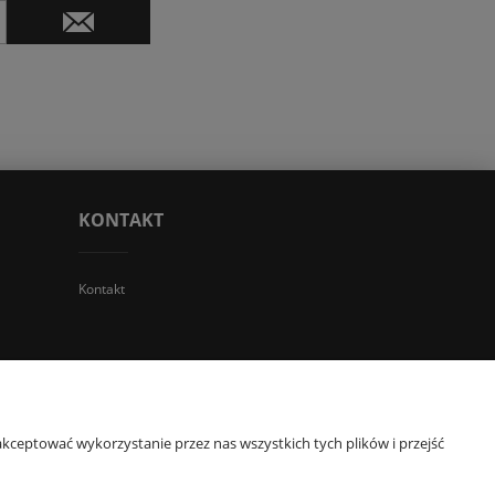
KONTAKT
Kontakt
 TGS Przemysław Stoń | NIP: 6312213594 | REGON: 276403698
kceptować wykorzystanie przez nas wszystkich tych plików i przejść