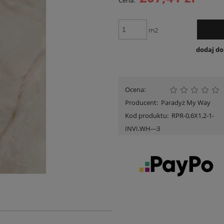
Cena:
Cena nie zawiera ewent
płatności
m2
dodaj d
Ocena:
Producent:
Paradyż My Way
Kod produktu:
RPR-0,6X1,2-1-
INVI.WH---3