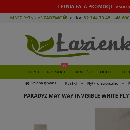
LETNIA FALA PROMOCJI - asort
MASZ PYTANIA?
ZADZWOŃ!
telefon
32 344 79 45
,
+48 600
MENU
PROMOCJE
NOWOŚCI
OUTLET
BLO
»
»
»
Strona główna
PŁYTKI
Płytki uniwersalne
P
PARADYŻ MAY WAY INVISIBLE WHITE PŁY