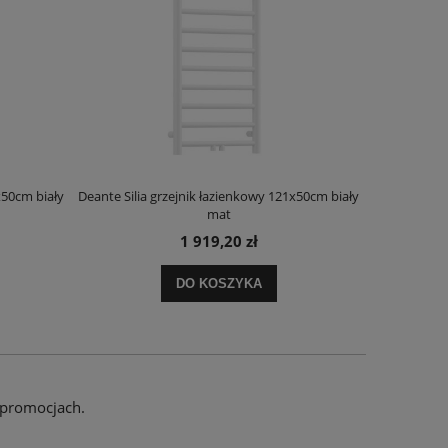
x50cm biały
Deante Silia grzejnik łazienkowy 121x50cm biały
Deante Ora
mat
1 919,20 zł
DO KOSZYKA
 promocjach.