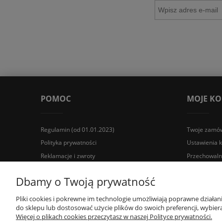
POMOC
MOJE K
Regulamin (od 01.01.2023)
Twoje zamów
Polityka prywatności
Ustawienia 
Reklamacje i zwroty
Przechowaln
Wyposażenie łazienek Łazienki.eco | Pawła 23, 41-708 Rud
Dbamy o Twoją prywatność
Pliki cookies i pokrewne im technologie umożliwiają poprawne działa
do sklepu lub dostosować użycie plików do swoich preferencji, wybiera
Więcej o plikach cookies przeczytasz w naszej Polityce prywatności.