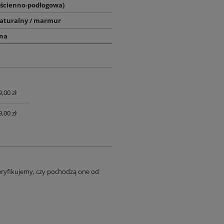
(ścienno-podłogowa)
aturalny / marmur
na
,00 zł
UALNYCH
,00 zł
eryfikujemy, czy pochodzą one od