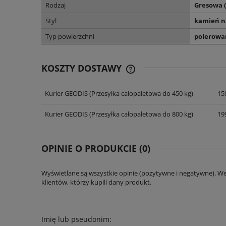
Rodzaj
Gresowa 
Styl
kamień n
Typ powierzchni
polerowa
KOSZTY DOSTAWY
Kurier GEODIS
(Przesyłka całopaletowa do 450 kg)
159
CENA NIE ZAWIERA EWENT
KOSZTÓW PŁATNOŚCI
Kurier GEODIS
(Przesyłka całopaletowa do 800 kg)
199
OPINIE O PRODUKCIE (0)
Wyświetlane są wszystkie opinie (pozytywne i negatywne). W
klientów, którzy kupili dany produkt.
Imię lub pseudonim: