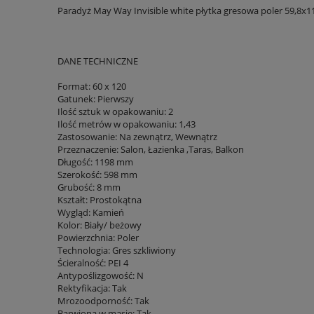
Paradyż May Way Invisible white płytka gresowa poler 59,8x1
DANE TECHNICZNE
Format: 60 x 120
Gatunek: Pierwszy
Ilość sztuk w opakowaniu: 2
Ilość metrów w opakowaniu: 1,43
Zastosowanie: Na zewnątrz, Wewnątrz
Przeznaczenie: Salon, Łazienka ,Taras, Balkon
Długość: 1198 mm
Szerokość: 598 mm
Grubość: 8 mm
Kształt: Prostokątna
Wygląd: Kamień
Kolor: Biały/ beżowy
Powierzchnia: Poler
Technologia: Gres szkliwiony
Ścieralność: PEI 4
Antypoślizgowość: N
Rektyfikacja: Tak
Mrozoodporność: Tak
Barwiona w masie: Tak