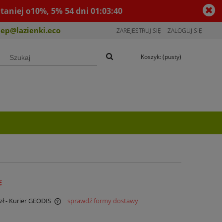
taniej o10%, 5%
54
dni
01
:
03
:
39
lep@lazienki.eco
ZAREJESTRUJ SIĘ
ZALOGUJ SIĘ
Koszyk:
(pusty)
ć
zł
- Kurier GEODIS
sprawdź formy dostawy