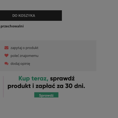
ualnych kosztów
DO KOSZYKA
o przechowalni
zapytaj o produkt
poleć znajomemu
dodaj opinię