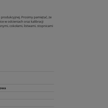
i produkcyjnej. Prosimy pamiętać, że
ce w odcieniach oraz kalibracji
nnymi, cokołami, listwami, stopnicami
żowa