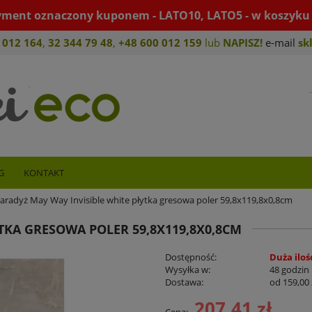
yment oznaczony kuponem - LATO10, LATO5 - w koszyku 
 012 164
,
32 344 79 4
8
,
+4
8 600 012 159
lub
NAPISZ!
e-mail
sk
G
KONTAKT
aradyż May Way Invisible white płytka gresowa poler 59,8x119,8x0,8cm
TKA GRESOWA POLER 59,8X119,8X0,8CM
Dostępność:
Duża iloś
Wysyłka w:
48 godzin
Dostawa:
od 159,00 
207,41 zł