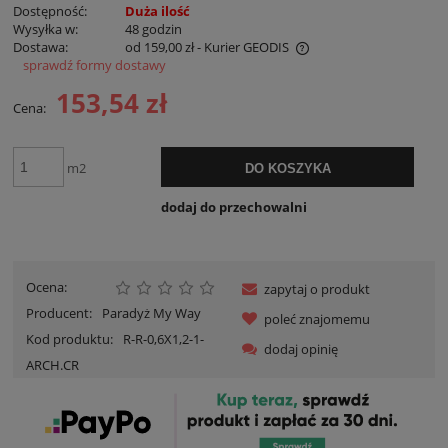
Dostępność:
Duża ilość
Wysyłka w:
48 godzin
Dostawa:
od 159,00 zł
- Kurier GEODIS
sprawdź formy dostawy
Cena nie zawiera ewentualnych kosztów płatności
153,54 zł
Cena:
m2
DO KOSZYKA
dodaj do przechowalni
Ocena:
zapytaj o produkt
Producent:
Paradyż My Way
poleć znajomemu
Kod produktu:
R-R-0,6X1,2-1-
dodaj opinię
ARCH.CR