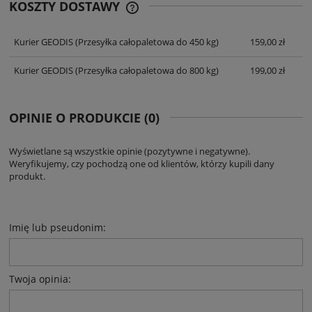
KOSZTY DOSTAWY
CENA NIE ZAWIERA EWENTUALNYCH
KOSZTÓW PŁATNOŚCI
Kurier GEODIS
(Przesyłka całopaletowa do 450 kg)
159,00 zł
Kurier GEODIS
(Przesyłka całopaletowa do 800 kg)
199,00 zł
OPINIE O PRODUKCIE (0)
Wyświetlane są wszystkie opinie (pozytywne i negatywne).
Weryfikujemy, czy pochodzą one od klientów, którzy kupili dany
produkt.
Imię lub pseudonim:
Twoja opinia: