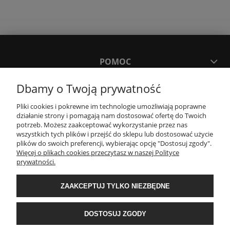
POMOC
Dbamy o Twoją prywatność
MOJE KONTO
Pliki cookies i pokrewne im technologie umożliwiają poprawne
działanie strony i pomagają nam dostosować ofertę do Twoich
PŁATNOŚCI I DOSTAWA
potrzeb. Możesz zaakceptować wykorzystanie przez nas
wszystkich tych plików i przejść do sklepu lub dostosować użycie
plików do swoich preferencji, wybierając opcję "Dostosuj zgody".
Więcej o plikach cookies przeczytasz w naszej Polityce
KONTAKT
prywatności.
Wyposażenie łazienek Łazienki.eco | Pawła 23, 41-708 Ruda Śląska | E-mail:
ZAAKCEPTUJ TYLKO NIEZBĘDNE
sklep@lazienki.eco | Tel.: 600 012 164 lub 600 012 159 | TGS Przemysław
Stoń | NIP: 6312213594 | REGON: 276403698
DOSTOSUJ ZGODY