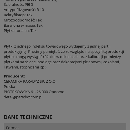
Ścieralność: PEI 5
Antypoślizgowość: R 10
Rektyfikacja: Tak
Mrozoodporność: Tak
Barwiona w masie: Tak
Płytka tonalna: Tak
Płytki z jednego indeksu towarowego wydajemy z jednej partii
produkcyjnej. Prosimy pamiętać, że ze względu na specyfikę produkcji
płytek, mogą wystąpić różnice w odcieniach oraz kalibracji pomiędzy
płytkami na ścianę, podłogę oraz dekoracjami (ściennymi, cokołami,
listwami, stopnicami itp.)
Producent:
CERAMIKA PARADYŻ SP. Z O.O.
Polska
PIOTRKOWSKA 61, 26-300 Opoczno
detal@paradyz.com.pl
DANE TECHNICZNE
Format