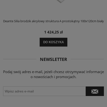
ły
Deante Silia brodzik akrylowy struktura A prostokątny 100x120cm biały
D
1 424,25 zł
DO KOSZYKA
NEWSLETTER
Podaj swój adres e-mail, jeżeli chcesz otrzymywać informacje
o nowościach i promocjach.