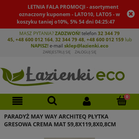
LETNIA FALA PROMOCJI - asortyment
oznaczony kuponem - LATO10, LATO5 - w
koszyku taniej o10%, 5%
54
dni
04
:
25
:
47
MASZ PYTANIA?
ZADZWOŃ!
telefon
32 344 79
45
,
+48 600 012 164
,
32 344 79 4
8
,
+4
8 600 012 159
lub
NAPISZ!
e-mail
sklep@lazienki.eco
ZAREJESTRUJ SIĘ
ZALOGUJ SIĘ
PARADYŻ MAY WAY ARCHITEQ PŁYTKA
GRESOWA CREMA MAT 59,8X119,8X0,8CM