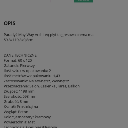
OPIS
Paradyż May Way Architeq płytka gresowa crema mat
59,8x119,8x0,8cm.
DANE TECHNICZNE
Format: 60 x 120
Gatunek: Pierwszy
Ilość sztuk w opakowaniu: 2
Ilość metrów w opakowaniu: 1,43
Zastosowanie: Na zewnątrz, Wewnątrz
Przeznaczenie: Salon, Łazienka ,Taras, Balkon
Długość: 1198 mm
Szerokość: 598 mm
Grubość: 8 mm
Kształt: Prostokątna
Wygląd: Beton
Kolor: Jasnoszary/ kremowy
Powierzchnia: Mat
Technologia: Gres nieszkliwiony