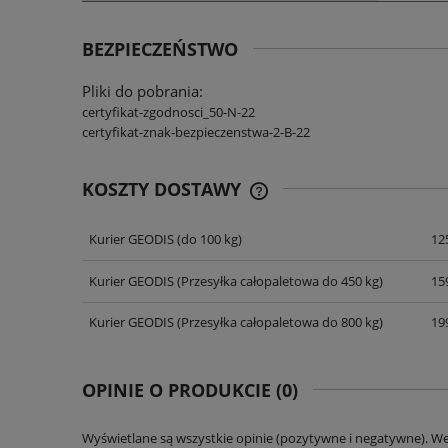
BEZPIECZEŃSTWO
Pliki do pobrania:
certyfikat-zgodnosci_50-N-22
certyfikat-znak-bezpieczenstwa-2-B-22
KOSZTY DOSTAWY
Kurier GEODIS
(do 100 kg)
125
CENA NIE ZAWIERA EWENT
KOSZTÓW PŁATNOŚCI
Kurier GEODIS
(Przesyłka całopaletowa do 450 kg)
159
Kurier GEODIS
(Przesyłka całopaletowa do 800 kg)
199
OPINIE O PRODUKCIE (0)
Wyświetlane są wszystkie opinie (pozytywne i negatywne). W