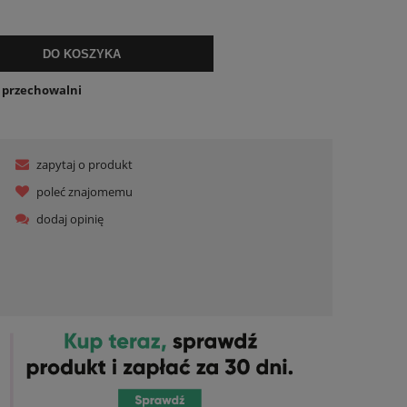
ualnych kosztów
DO KOSZYKA
o przechowalni
zapytaj o produkt
poleć znajomemu
dodaj opinię