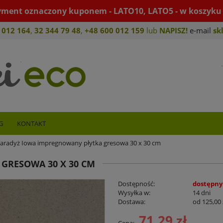
yment oznaczony kuponem - LATO10, LATO5 - w koszyku 
 012 164
,
32 344 79 4
8
,
+4
8 600 012 159
lub
NAPISZ!
e-mail
sk
G
KONTAKT
aradyż Iowa impregnowany płytka gresowa 30 x 30 cm
GRESOWA 30 X 30 CM
Dostępność:
dostępny
Wysyłka w:
14 dni
Dostawa:
od 125,00 
71,29 zł