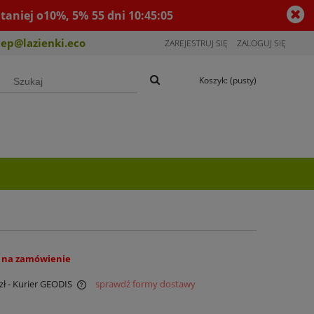
taniej o10%, 5%
55
dni
10
:
45
:
04
lep@lazienki.eco
ZAREJESTRUJ SIĘ
ZALOGUJ SIĘ
Koszyk:
(pusty)
 na zamówienie
zł
- Kurier GEODIS
sprawdź formy dostawy