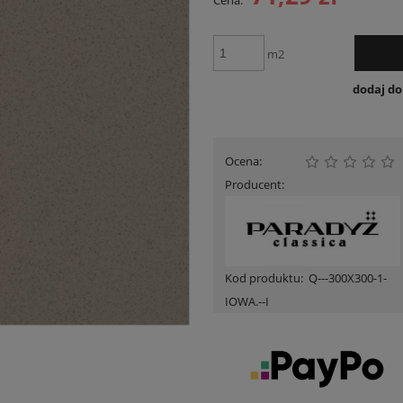
Cena:
Cena nie zawiera ewent
płatności
m2
dodaj d
Ocena:
Producent:
Kod produktu:
Q---300X300-1-
IOWA.--I