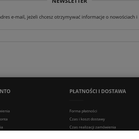
NEWSLETTER
adres e-mail, jeżeli chcesz otrzymywać informacje o nowościach i
ONTO
PŁATNOŚCI I DOSTAWA
ienia
Forma płatności
konta
Czas i koszt dostawy
ia
Czas realizacji zamówienia