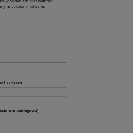
ce w odcieniach oraz kalibracji
nymi, cokołami, listwami,
beżu / brązu
(ścienno-podłogowa)