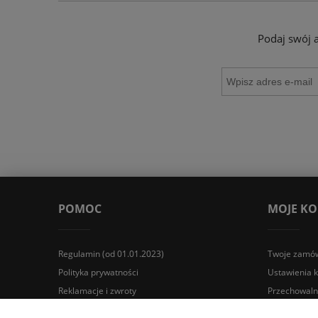
Podaj swój 
POMOC
MOJE K
Regulamin (od 01.01.2023)
Twoje zamów
Polityka prywatności
Ustawienia 
Reklamacje i zwroty
Przechowaln