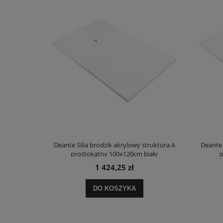
truktura A
Deante Silia brodzik akrylowy struktura A
Deante 
ały
prostokątny 100x120cm biały
p
1 424,25 zł
DO KOSZYKA