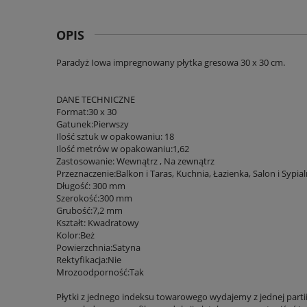
OPIS
Paradyż Iowa impregnowany płytka gresowa 30 x 30 cm.
DANE TECHNICZNE
Format:30 x 30
Gatunek:Pierwszy
Ilość sztuk w opakowaniu: 18
Ilość metrów w opakowaniu:1,62
Zastosowanie: Wewnątrz , Na zewnątrz
Przeznaczenie:Balkon i Taras, Kuchnia, Łazienka, Salon i Sypial
Długość: 300 mm
Szerokość:300 mm
Grubość:7,2 mm
Kształt: Kwadratowy
Kolor:Beż
Powierzchnia:Satyna
Rektyfikacja:Nie
Mrozoodporność:Tak
Płytki z jednego indeksu towarowego wydajemy z jednej parti