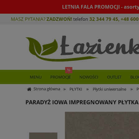
LETNIA FALA PROMOCJI - asort
MASZ PYTANIA?
ZADZWOŃ!
telefon
32 344 79 45
,
+48 600
MENU
PROMOCJE
NOWOŚCI
OUTLET
BLO
»
»
»
Strona główna
PŁYTKI
Płytki uniwersalne
P
PARADYŻ IOWA IMPREGNOWANY PŁYTKA 