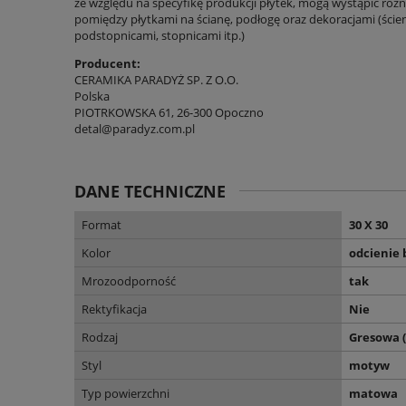
ze względu na specyfikę produkcji płytek, mogą wystąpić różni
pomiędzy płytkami na ścianę, podłogę oraz dekoracjami (ścien
podstopnicami, stopnicami itp.)
Producent:
CERAMIKA PARADYŻ SP. Z O.O.
Polska
PIOTRKOWSKA 61, 26-300 Opoczno
detal@paradyz.com.pl
DANE TECHNICZNE
Format
30 X 30
Kolor
odcienie 
Mrozoodporność
tak
Rektyfikacja
Nie
Rodzaj
Gresowa 
Styl
motyw
Typ powierzchni
matowa