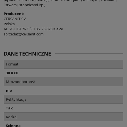
listwami, stopnicami itp.)
Producent:
CERSANIT S.A.
Polska
AL.SOLIDARNOŚCI 36, 25-323 Kielce
sprzedaz@cersanit.com
DANE TECHNICZNE
Format
30 X 60
Mrozoodporność
nie
Rektyfikacja
Tak
Rodzaj
Ścienna