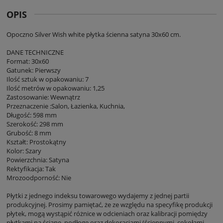
OPIS
Opoczno Silver Wish white płytka ścienna satyna 30x60 cm.
DANE TECHNICZNE
Format: 30x60
Gatunek: Pierwszy
Ilość sztuk w opakowaniu: 7
Ilość metrów w opakowaniu: 1,25
Zastosowanie: Wewnątrz
Przeznaczenie :Salon, Łazienka, Kuchnia,
Długość: 598 mm
Szerokość: 298 mm
Grubość: 8 mm
Kształt: Prostokątny
Kolor: Szary
Powierzchnia: Satyna
Rektyfikacja: Tak
Mrozoodporność: Nie
Płytki z jednego indeksu towarowego wydajemy z jednej partii
produkcyjnej. Prosimy pamiętać, że ze względu na specyfikę produkcji
płytek, mogą wystąpić różnice w odcieniach oraz kalibracji pomiędzy
płytkami na ścianę, podłogę oraz dekoracjami (ściennymi, cokołami,