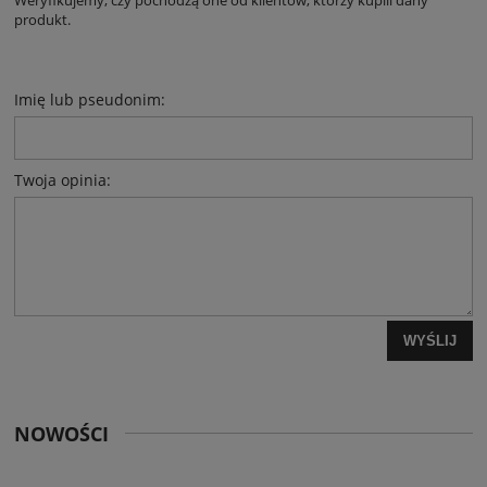
Weryfikujemy, czy pochodzą one od klientów, którzy kupili dany
produkt.
Imię lub pseudonim:
Twoja opinia:
WYŚLIJ
NOWOŚCI