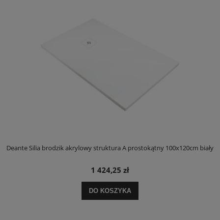
ły
Deante Silia brodzik akrylowy struktura A prostokątny 100x120cm biały
D
1 424,25 zł
DO KOSZYKA