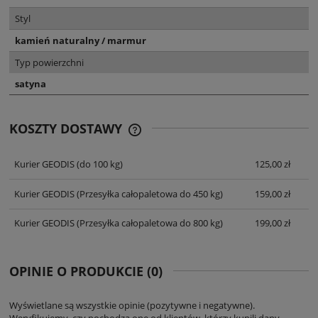
Styl
kamień naturalny / marmur
Typ powierzchni
satyna
KOSZTY DOSTAWY
CENA NIE ZAWIERA EWENTUALNYCH
KOSZTÓW PŁATNOŚCI
Kurier GEODIS
(do 100 kg)
125,00 zł
Kurier GEODIS
(Przesyłka całopaletowa do 450 kg)
159,00 zł
Kurier GEODIS
(Przesyłka całopaletowa do 800 kg)
199,00 zł
OPINIE O PRODUKCIE (0)
Wyświetlane są wszystkie opinie (pozytywne i negatywne).