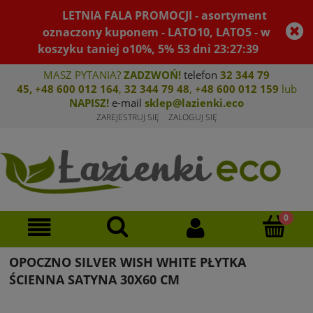
LETNIA FALA PROMOCJI - asortyment
oznaczony kuponem - LATO10, LATO5 - w
koszyku taniej o10%, 5%
53
dni
23
:
27
:
39
MASZ PYTANIA?
ZADZWOŃ!
telefon
32 344 79
45
,
+48 600 012 164
,
32 344 79 4
8
,
+4
8 600 012 159
lub
NAPISZ!
e-mail
sklep@lazienki.eco
ZAREJESTRUJ SIĘ
ZALOGUJ SIĘ
OPOCZNO SILVER WISH WHITE PŁYTKA
ŚCIENNA SATYNA 30X60 CM