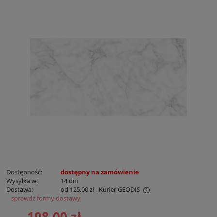
Dostępność:
dostępny na zamówienie
Wysyłka w:
14 dni
Dostawa:
od 125,00 zł
- Kurier GEODIS
sprawdź formy dostawy
Cena nie zawiera ewentualnych kosztów płatności
108,00 zł