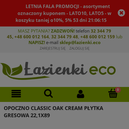
LETNIA FALA PROMOCJI - asortyment
oznaczony kuponem - LATO10, LATO5 - w
koszyku taniej o10%, 5%
53
dni
21
:
06
:
15
MASZ PYTANIA?
ZADZWOŃ!
telefon
32 344 79
45
,
+48 600 012 164
,
32 344 79 4
8
,
+4
8 600 012 159
lub
NAPISZ!
e-mail
sklep@lazienki.eco
ZAREJESTRUJ SIĘ
ZALOGUJ SIĘ
OPOCZNO CLASSIC OAK CREAM PŁYTKA
GRESOWA 22,1X89