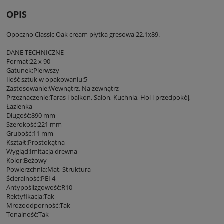
OPIS
Opoczno Classic Oak cream płytka gresowa 22,1x89.
DANE TECHNICZNE
Format:22 x 90
Gatunek:Pierwszy
Ilość sztuk w opakowaniu:5
Zastosowanie:Wewnątrz, Na zewnątrz
Przeznaczenie:Taras i balkon, Salon, Kuchnia, Hol i przedpokój,
Łazienka
Długość:890 mm
Szerokość:221 mm
Grubość:11 mm
Kształt:Prostokątna
Wygląd:Imitacja drewna
Kolor:Beżowy
Powierzchnia:Mat, Struktura
Ścieralność:PEI 4
Antypoślizgowość:R10
Rektyfikacja:Tak
Mrozoodporność:Tak
Tonalność:Tak