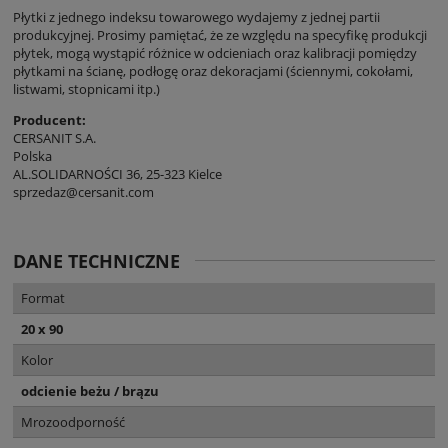
Płytki z jednego indeksu towarowego wydajemy z jednej partii
produkcyjnej. Prosimy pamiętać, że ze względu na specyfikę produkcji
płytek, mogą wystąpić różnice w odcieniach oraz kalibracji pomiędzy
płytkami na ścianę, podłogę oraz dekoracjami (ściennymi, cokołami,
listwami, stopnicami itp.)
Producent:
CERSANIT S.A.
Polska
AL.SOLIDARNOŚCI 36, 25-323 Kielce
sprzedaz@cersanit.com
DANE TECHNICZNE
Format
20 x 90
Kolor
odcienie beżu / brązu
Mrozoodporność