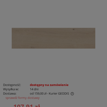
Dostępność:
dostępny na zamówienie
Wysyłka w:
14 dni
Dostawa:
od 159,00 zł
- Kurier GEODIS
sprawdź formy dostawy
Cena nie zawiera ewentualnych kosztów płatności
107,91 zł