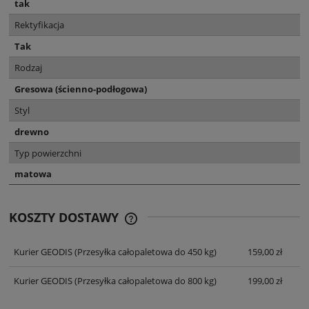
tak
Rektyfikacja
Tak
Rodzaj
Gresowa (ścienno-podłogowa)
Styl
drewno
Typ powierzchni
matowa
KOSZTY DOSTAWY
CENA NIE ZAWIERA EWENTUALNYCH
KOSZTÓW PŁATNOŚCI
Kurier GEODIS
(Przesyłka całopaletowa do 450 kg)
159,00 zł
Kurier GEODIS
(Przesyłka całopaletowa do 800 kg)
199,00 zł