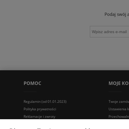
Podaj swój 
POMOC
MOJE K
Regulamin (od 01.01.2023)
Twoje zamów
Polityka prywatności
Ustawienia 
Reklamacje i zwroty
Przechowaln
Wyposażenie łazienek Łazienki.eco | Pawła 23, 41-708 Rud