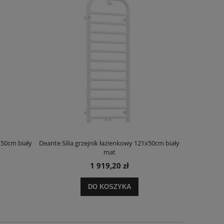
x50cm biały
Deante Silia grzejnik łazienkowy 121x50cm biały
Deante Ora
mat
1 919,20 zł
DO KOSZYKA