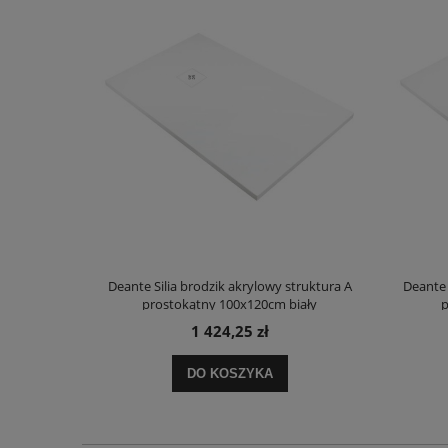
truktura A
Deante Silia brodzik akrylowy struktura A
Deante 
ały
prostokątny 100x120cm biały
p
1 424,25 zł
DO KOSZYKA