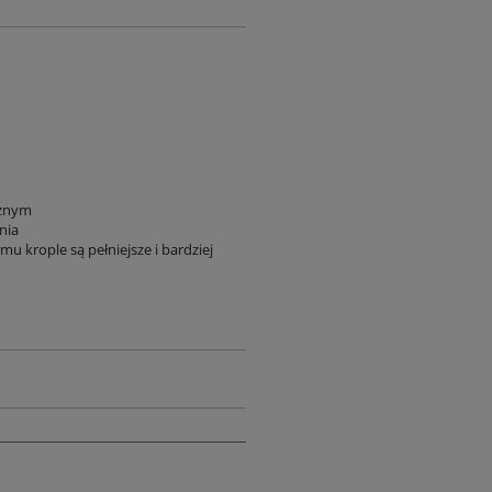
cznym
nia
u krople są pełniejsze i bardziej