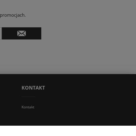
 promocjach.
KONTAKT
Kontakt
 TGS Przemysław Stoń | NIP: 6312213594 | REGON: 276403698