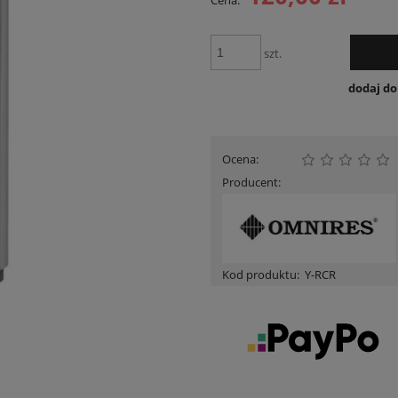
Cena:
Cena nie zawiera ewentua
płatności
szt.
dodaj d
Ocena:
Producent:
Kod produktu:
Y-RCR