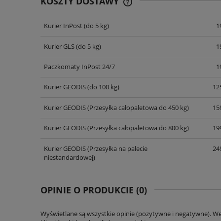
KOSZTY DOSTAWY
Kurier InPost
(do 5 kg)
1
CENA NIE ZAWIERA EWENT
KOSZTÓW PŁATNOŚCI
Kurier GLS
(do 5 kg)
1
Paczkomaty InPost 24/7
1
Kurier GEODIS
(do 100 kg)
125
Kurier GEODIS
(Przesyłka całopaletowa do 450 kg)
159
Kurier GEODIS
(Przesyłka całopaletowa do 800 kg)
199
Kurier GEODIS
(Przesyłka na palecie
249
niestandardowej)
OPINIE O PRODUKCIE (0)
Wyświetlane są wszystkie opinie (pozytywne i negatywne). W