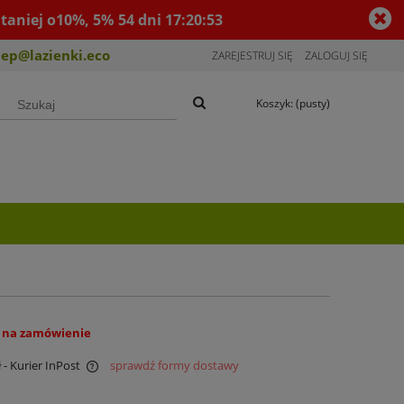
taniej o10%, 5%
54
dni
17
:
20
:
53
lep@lazienki.eco
ZAREJESTRUJ SIĘ
ZALOGUJ SIĘ
Koszyk:
(pusty)
 na zamówienie
ł
- Kurier InPost
sprawdź formy dostawy