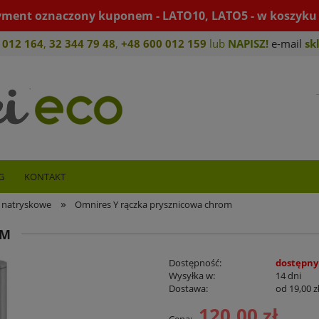
yment oznaczony kuponem - LATO10, LATO5 - w koszyku 
 012 164
,
32 344 79 4
8
,
+4
8 600 012 159
lub
NAPISZ!
e-mail
sk
G
KONTAKT
»
 natryskowe
Omnires Y rączka prysznicowa chrom
OM
Dostępność:
dostępny
Wysyłka w:
14 dni
Dostawa:
od 19,00 z
120,00 zł