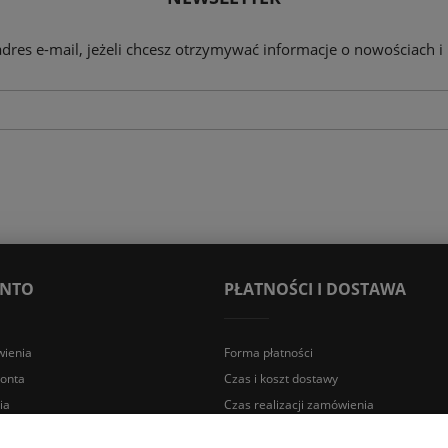
adres e-mail, jeżeli chcesz otrzymywać informacje o nowościach i
ONTO
PŁATNOŚCI I DOSTAWA
ienia
Forma płatności
konta
Czas i koszt dostawy
ia
Czas realizacji zamówienia
a Śląska | E-mail: sklep@lazienki.eco | Tel.: 600 012 164 lub 600 012 159 |