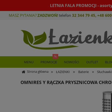
LETNIA FALA PROMOCJI - asort
MASZ PYTANIA?
ZADZWOŃ!
telefon
32 344 79 45
,
+48 600
MENU
PROMOCJE
NOWOŚCI
OUTLET
BLO
»
»
»
Strona główna
ŁAZIENKI
Baterie
Słuchawki
OMNIRES Y RĄCZKA PRYSZNICOWA CHR