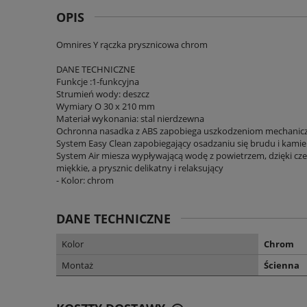
OPIS
Omnires Y rączka prysznicowa chrom
DANE TECHNICZNE
Funkcje :1-funkcyjna
Strumień wody: deszcz
Wymiary O 30 x 210 mm
Materiał wykonania: stal nierdzewna
Ochronna nasadka z ABS zapobiega uszkodzeniom mechani
System Easy Clean zapobiegający osadzaniu się brudu i kamie
System Air miesza wypływającą wodę z powietrzem, dzięki czem
miękkie, a prysznic delikatny i relaksujący
- Kolor: chrom
DANE TECHNICZNE
Kolor
Chrom
Montaż
Ścienna