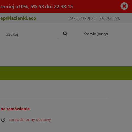
taniej o10%, 5%
53
dni
22
:
38
:
15
lep@lazienki.eco
ZAREJESTRUJ SIĘ
ZALOGUJ SIĘ
Koszyk:
(pusty)
 na zamówienie
sprawdź formy dostawy