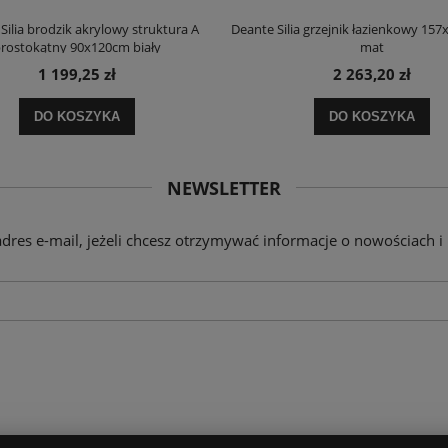
Silia brodzik akrylowy struktura A
Deante Silia grzejnik łazienkowy 157
rostokątny 90x120cm biały
mat
1 199,25 zł
2 263,20 zł
DO KOSZYKA
DO KOSZYKA
NEWSLETTER
adres e-mail, jeżeli chcesz otrzymywać informacje o nowościach i