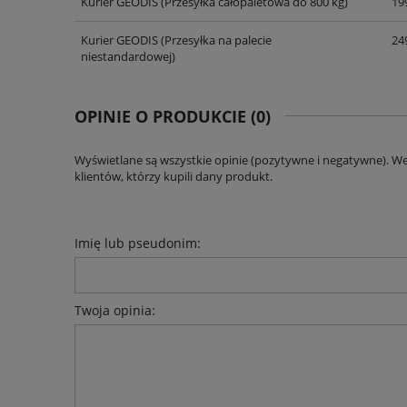
Kurier GEODIS
(Przesyłka całopaletowa do 800 kg)
199
Kurier GEODIS
(Przesyłka na palecie
249
niestandardowej)
OPINIE O PRODUKCIE (0)
Wyświetlane są wszystkie opinie (pozytywne i negatywne). W
klientów, którzy kupili dany produkt.
Imię lub pseudonim:
Twoja opinia: