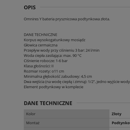
OPIS
Omnires Y bateria prysznicowa podtynkowa złota.
DANE TECHNICZNE
Korpus wysokogatunkowy mosiądz
Głowica cermaiczna
Przepływ wody przy ciśnieniu 3 bar: 24 l/min
Woda ciepła zasilająca: max. 90 °C
Ciśnienie robocze: 1-6 bar
Klasa głośności: II
Rozmiar rozety: o11 cm
Minimalna głębokość zabudowy: 4,5 cm
Dwa wejścia (na wodę ciepłą i zimną): 1/2”, jedno wyjście wody
Element podtynkowy w komplecie
DANE TECHNICZNE
Kolor
Złoty
Montaż
Podtynk