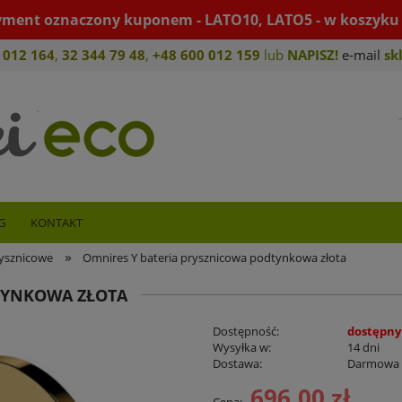
yment oznaczony kuponem - LATO10, LATO5 - w koszyku 
 012 164
,
32 344 79 4
8
,
+4
8 600 012 159
lub
NAPISZ!
e-mail
sk
G
KONTAKT
»
rysznicowe
Omnires Y bateria prysznicowa podtynkowa złota
TYNKOWA ZŁOTA
Dostępność:
dostępny
Wysyłka w:
14 dni
Dostawa:
Darmowa
696,00 zł