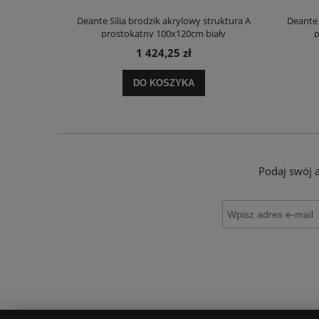
truktura A
Deante Silia brodzik akrylowy struktura A
Deante 
ały
prostokątny 100x120cm biały
p
1 424,25 zł
DO KOSZYKA
Podaj swój 