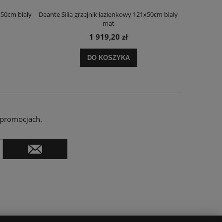
x50cm biały
Deante Silia grzejnik łazienkowy 121x50cm biały
Deante Ora
mat
1 919,20 zł
DO KOSZYKA
 promocjach.