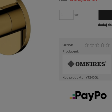
Cena:
Cena nie zawiera ewentualnych kosztów
płatności
szt.
dodaj d
Ocena:
Producent:
Kod produktu:
Y1245GL