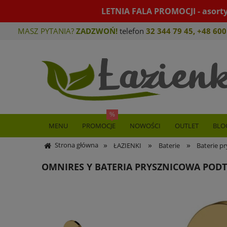
LETNIA FALA PROMOCJI - asort
MASZ PYTANIA?
ZADZWOŃ!
telefon
32 344 79 45
,
+48 600
MENU
PROMOCJE
NOWOŚCI
OUTLET
BLO
»
»
»
Strona główna
ŁAZIENKI
Baterie
Baterie p
OMNIRES Y BATERIA PRYSZNICOWA POD