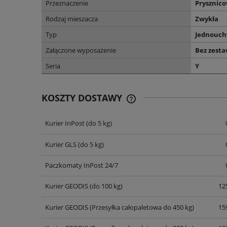
Przeznaczenie
Prysznic
Rodzaj mieszacza
Zwykła
Typ
Jednouc
Załączone wyposażenie
Bez zest
Seria
Y
KOSZTY DOSTAWY
Kurier InPost
(do 5 kg)
CENA NIE ZAWIERA EWENT
KOSZTÓW PŁATNOŚCI
Kurier GLS
(do 5 kg)
Paczkomaty InPost 24/7
Kurier GEODIS
(do 100 kg)
125
Kurier GEODIS
(Przesyłka całopaletowa do 450 kg)
159