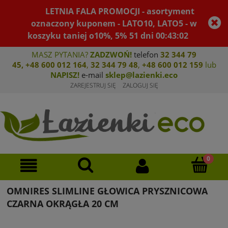
LETNIA FALA PROMOCJI - asortyment
oznaczony kuponem - LATO10, LATO5 - w
koszyku taniej o10%, 5%
51
dni
00
:
43
:
02
MASZ PYTANIA?
ZADZWOŃ!
telefon
32 344 79
45
,
+48 600 012 164
,
32 344 79 4
8
,
+4
8 600 012 159
lub
NAPISZ!
e-mail
sklep@lazienki.eco
ZAREJESTRUJ SIĘ
ZALOGUJ SIĘ
OMNIRES SLIMLINE GŁOWICA PRYSZNICOWA
CZARNA OKRĄGŁA 20 CM