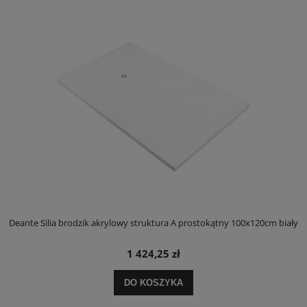
ły
Deante Silia brodzik akrylowy struktura A prostokątny 100x120cm biały
D
1 424,25 zł
DO KOSZYKA