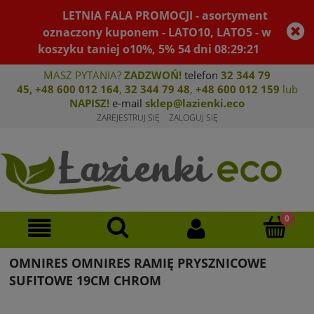
LETNIA FALA PROMOCJI - asortyment
oznaczony kuponem - LATO10, LATO5 - w
koszyku taniej o10%, 5%
54
dni
08
:
29
:
21
MASZ PYTANIA?
ZADZWOŃ!
telefon
32 344 79
45
,
+48 600 012 164
,
32 344 79 4
8
,
+4
8 600 012 159
lub
NAPISZ!
e-mail
sklep@lazienki.eco
ZAREJESTRUJ SIĘ
ZALOGUJ SIĘ
OMNIRES OMNIRES RAMIĘ PRYSZNICOWE
SUFITOWE 19CM CHROM