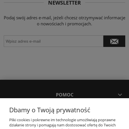
NEWSLETTER
Podaj swój adres e-mail, jeżeli chcesz otrzymywać informacje
o nowościach i promocjach.
POMOC
Dbamy o Twoją prywatność
MOJE KONTO
Pliki cookies i pokrewne im technologie umożliwiają poprawne
działanie strony i pomagają nam dostosować ofertę do Twoich