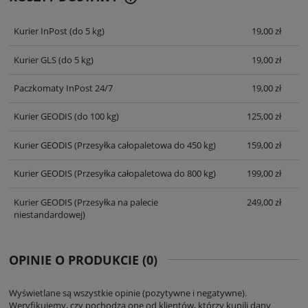
CENA NIE ZAWIERA EWENTUALNYCH
KOSZTÓW PŁATNOŚCI
Kurier InPost
(do 5 kg)
19,00 zł
Kurier GLS
(do 5 kg)
19,00 zł
Paczkomaty InPost 24/7
19,00 zł
Kurier GEODIS
(do 100 kg)
125,00 zł
Kurier GEODIS
(Przesyłka całopaletowa do 450 kg)
159,00 zł
Kurier GEODIS
(Przesyłka całopaletowa do 800 kg)
199,00 zł
Kurier GEODIS
(Przesyłka na palecie
249,00 zł
niestandardowej)
OPINIE O PRODUKCIE (0)
Wyświetlane są wszystkie opinie (pozytywne i negatywne).
Weryfikujemy, czy pochodzą one od klientów, którzy kupili dany