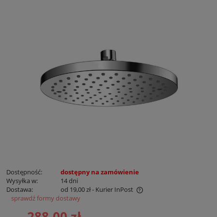
Dostępność:
dostępny na zamówienie
Wysyłka w:
14 dni
Dostawa:
od 19,00 zł
- Kurier InPost
sprawdź formy dostawy
Cena nie zawiera ewentualnych kosztów płatności
288,00 zł