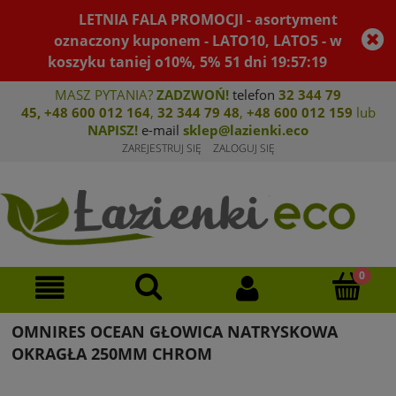
LETNIA FALA PROMOCJI - asortyment
oznaczony kuponem - LATO10, LATO5 - w
koszyku taniej o10%, 5%
51
dni
19
:
57
:
19
MASZ PYTANIA?
ZADZWOŃ!
telefon
32 344 79
45
,
+48 600 012 164
,
32 344 79 4
8
,
+4
8 600 012 159
lub
NAPISZ!
e-mail
sklep@lazienki.eco
ZAREJESTRUJ SIĘ
ZALOGUJ SIĘ
OMNIRES OCEAN GŁOWICA NATRYSKOWA
OKRAGŁA 250MM CHROM