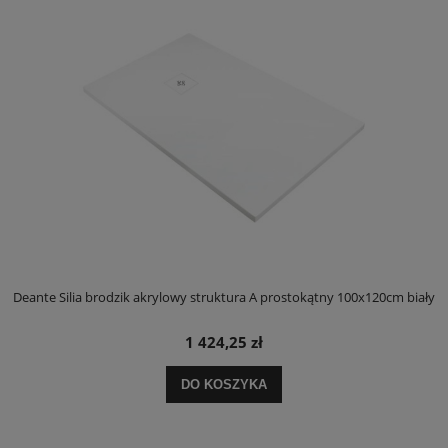
ły
Deante Silia brodzik akrylowy struktura A prostokątny 100x120cm biały
D
1 424,25 zł
DO KOSZYKA