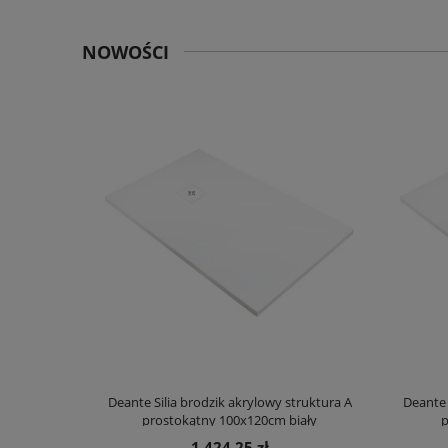
NOWOŚCI
truktura A
Deante Silia brodzik akrylowy struktura A
Deante 
ały
prostokątny 100x120cm biały
p
1 424,25 zł