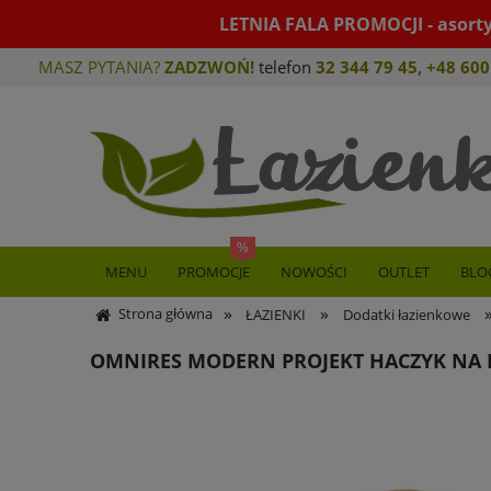
LETNIA FALA PROMOCJI - asort
MASZ PYTANIA?
ZADZWOŃ!
telefon
32 344 79 45
,
+48 600
MENU
PROMOCJE
NOWOŚCI
OUTLET
BLO
»
»
Strona główna
ŁAZIENKI
Dodatki łazienkowe
OMNIRES MODERN PROJEKT HACZYK NA 