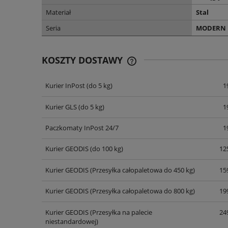
Materiał
Stal
Seria
MODERN
KOSZTY DOSTAWY
Kurier InPost
(do 5 kg)
1
CENA NIE ZAWIERA EWENT
KOSZTÓW PŁATNOŚCI
Kurier GLS
(do 5 kg)
1
Paczkomaty InPost 24/7
1
Kurier GEODIS
(do 100 kg)
125
Kurier GEODIS
(Przesyłka całopaletowa do 450 kg)
159
Kurier GEODIS
(Przesyłka całopaletowa do 800 kg)
199
Kurier GEODIS
(Przesyłka na palecie
249
niestandardowej)