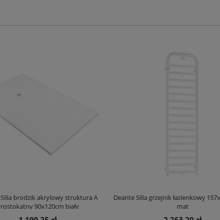
Silia brodzik akrylowy struktura A
Deante Silia grzejnik łazienkowy 157
rostokątny 90x120cm biały
mat
1 199,25 zł
2 263,20 zł