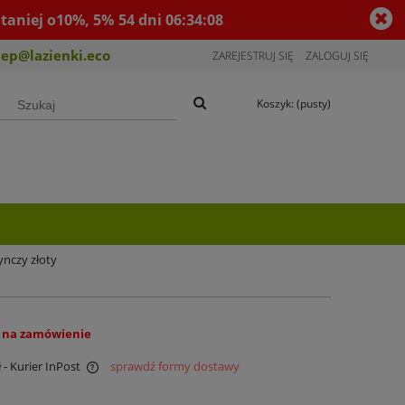
taniej o10%, 5%
54
dni
06
:
34
:
08
lep@lazienki.eco
ZAREJESTRUJ SIĘ
ZALOGUJ SIĘ
Koszyk:
(pusty)
ynczy złoty
 na zamówienie
ł
- Kurier InPost
sprawdź formy dostawy