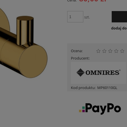
Cena:
Cena nie zawiera ewentua
płatności
szt.
dodaj d
Ocena:
Producent:
Kod produktu:
MP60110GL