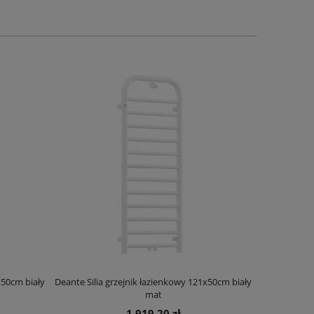
x50cm biały
Deante Silia grzejnik łazienkowy 121x50cm biały
Deante Ora
mat
1 919,20 zł