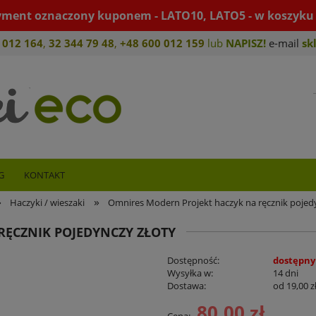
yment oznaczony kuponem - LATO10, LATO5 - w koszyku 
 012 164
,
32 344 79 4
8
,
+4
8 600 012 159
lub
NAPISZ!
e-mail
sk
G
KONTAKT
»
»
Haczyki / wieszaki
Omnires Modern Projekt haczyk na ręcznik pojed
RĘCZNIK POJEDYNCZY ZŁOTY
Dostępność:
dostępny
Wysyłka w:
14 dni
Dostawa:
od 19,00 z
80,00 zł